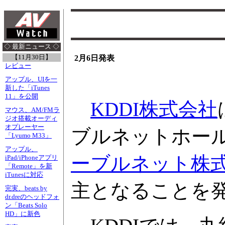
◇ 最新ニュース ◇
【11月30日】
2月6日発表
レビュー
アップル、UIを一
新した「iTunes
11」を公開
KDDI株式会社
マウス、AM/FMラ
ジオ搭載オーディ
オプレーヤー
ブルネットホール
「Lyumo M33」
アップル、
ーブルネット株
iPad/iPhoneアプリ
「Remote」を新
iTunesに対応
主となることを
完実、beats by
dr.dreのヘッドフォ
ン「Beats Solo
HD」に新色