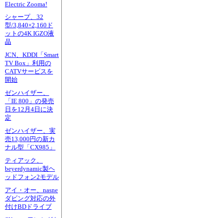
Electric Zooma!
シャープ、32
型/3,840×2,160ド
ットの4K IGZO液
晶
JCN、KDDI「Smart
TV Box」利用の
CATVサービスを
開始
ゼンハイザー、
「IE 800」の発売
日を12月4日に決
定
ゼンハイザー、実
売13,000円の新カ
ナル型「CX985」
ティアック、
beyerdynamic製ヘ
ッドフォン2モデル
アイ・オー、nasne
ダビング対応の外
付けBDドライブ