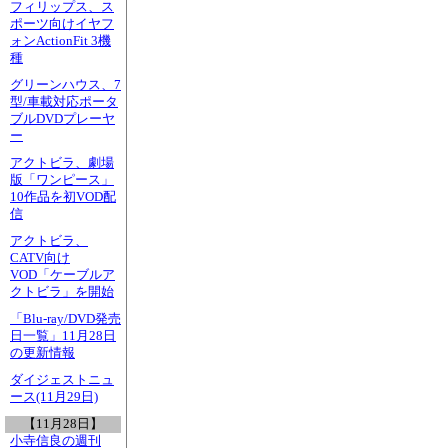
フィリップス、ス
ポーツ向けイヤフ
ォンActionFit 3機
種
グリーンハウス、7
型/車載対応ポータ
ブルDVDプレーヤ
ー
アクトビラ、劇場
版「ワンピース」
10作品を初VOD配
信
アクトビラ、
CATV向け
VOD「ケーブルア
クトビラ」を開始
「Blu-ray/DVD発売
日一覧」11月28日
の更新情報
ダイジェストニュ
ース(11月29日)
【11月28日】
小寺信良の週刊