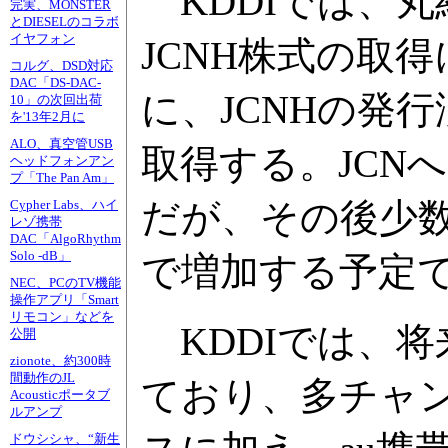
KDDIでは、
完実、MONSTER
とDIESELのコラボ
イヤフォン
JCNH株式の取
コルグ、DSD対応
DAC「DS-DAC-
に、JCNHの発行
10」の次回出荷
を'13年2月に
ALO、真空管USB
取得する。JCN
ヘッドフォンアン
プ「The Pan Am」
だが、その後少数
Cypher Labs、ハイ
レゾ携帯
DAC「AlgoRhythm
Solo -dB」
で増加する予定で
NEC、PCのTV機能
操作アプリ「Smart
リモコン」などを
KDDIでは、
公開
zionote、約300時
間動作のJL
ており、多チャン
Acousticポータブ
ルアンプ
ドウシシャ、“新生