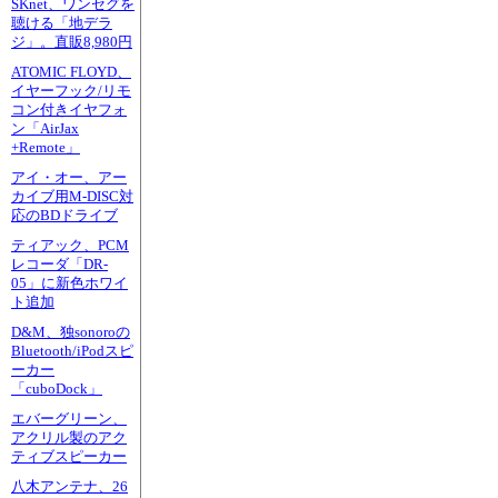
SKnet、ワンセグを
聴ける「地デラ
ジ」。直販8,980円
ATOMIC FLOYD、
イヤーフック/リモ
コン付きイヤフォ
ン「AirJax
+Remote」
アイ・オー、アー
カイブ用M-DISC対
応のBDドライブ
ティアック、PCM
レコーダ「DR-
05」に新色ホワイ
ト追加
D&M、独sonoroの
Bluetooth/iPodスピ
ーカー
「cuboDock」
エバーグリーン、
アクリル製のアク
ティブスピーカー
八木アンテナ、26