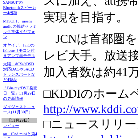
スに加え、au携
SANSUI”の
Bluetoothスピーカ
実現を目指す。
ー4機種
MJSOFT、moshi
audioの焼結セラミ
ック筐体イヤフォ
JCNは首都圏を
ン
オヤイデ、FiiOの
iPhoneリモコン付
レビ大手。放送接
きアンプ黒モデル
太陽、dCSのDSD
加入者数は約41
対応DACやSACD
トランスポートな
ど4製品
「Blu-ray/DVD発売
□KDDIのホーム
日一覧」11月29日
の更新情報
http://www.kddi.c
ダイジェストニュ
ース(11月30日)
□ニュースリリース
【11月29日】
レビュー
au、iPad miniと第4