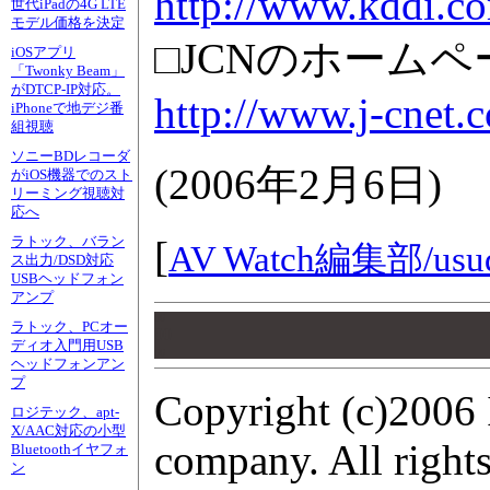
http://www.kddi.co
世代iPadの4G LTE
モデル価格を決定
□JCNのホームペ
iOSアプリ
「Twonky Beam」
がDTCP-IP対応。
http://www.j-cnet.c
iPhoneで地デジ番
組視聴
ソニーBDレコーダ
(
2006年2月6日
)
がiOS機器でのスト
リーミング視聴対
応へ
[
ラトック、バラン
AV Watch編集部/
usu
ス出力/DSD対応
USBヘッドフォン
アンプ
00
ラトック、PCオー
00
ディオ入門用USB
00
ヘッドフォンアン
プ
Copyright (c)2006 
ロジテック、apt-
X/AAC対応の小型
company. All rights
Bluetoothイヤフォ
ン