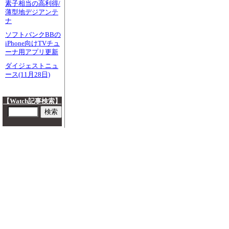
素子相当の高利得/
薄型地デジアンテ
ナ
ソフトバンクBBの
iPhone向けTVチュ
ーナ用アプリ更新
ダイジェストニュ
ース(11月28日)
【Watch記事検索】