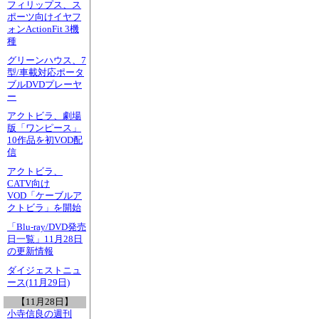
フィリップス、ス
ポーツ向けイヤフ
ォンActionFit 3機
種
グリーンハウス、7
型/車載対応ポータ
ブルDVDプレーヤ
ー
アクトビラ、劇場
版「ワンピース」
10作品を初VOD配
信
アクトビラ、
CATV向け
VOD「ケーブルア
クトビラ」を開始
「Blu-ray/DVD発売
日一覧」11月28日
の更新情報
ダイジェストニュ
ース(11月29日)
【11月28日】
小寺信良の週刊