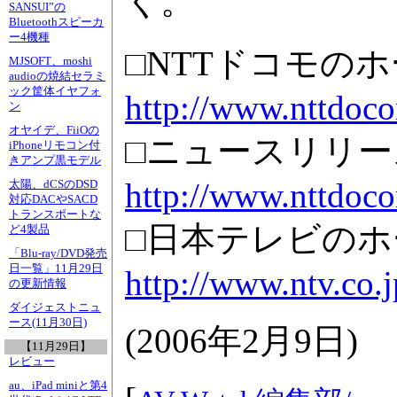
く。
SANSUI”の
Bluetoothスピーカ
ー4機種
□NTTドコモの
MJSOFT、moshi
audioの焼結セラミ
ック筐体イヤフォ
http://www.nttdoco
ン
オヤイデ、FiiOの
□ニュースリリー
iPhoneリモコン付
きアンプ黒モデル
http://www.nttdoco
太陽、dCSのDSD
対応DACやSACD
トランスポートな
□日本テレビの
ど4製品
「Blu-ray/DVD発売
日一覧」11月29日
http://www.ntv.co.j
の更新情報
ダイジェストニュ
ース(11月30日)
(
2006年2月9日
)
【11月29日】
レビュー
au、iPad miniと第4