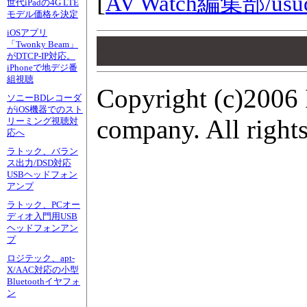
[
AV Watch編集部/
usu
世代iPadの4G LTE
モデル価格を決定
iOSアプリ
00
「Twonky Beam」
00
がDTCP-IP対応。
00
iPhoneで地デジ番
組視聴
Copyright (c)2006 
ソニーBDレコーダ
がiOS機器でのスト
company. All rights
リーミング視聴対
応へ
ラトック、バラン
ス出力/DSD対応
USBヘッドフォン
アンプ
ラトック、PCオー
ディオ入門用USB
ヘッドフォンアン
プ
ロジテック、apt-
X/AAC対応の小型
Bluetoothイヤフォ
ン