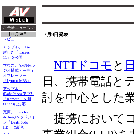
◇ 最新ニュース ◇
【11月30日】
2月9日発表
レビュー
アップル、UIを一
新した「iTunes
11」を公開
NTTドコモ
と
マウス、AM/FMラ
ジオ搭載オーディ
オプレーヤー
日、携帯電話と
「Lyumo M33」
アップル、
討を中心とした
iPad/iPhoneアプリ
「Remote」を新
iTunesに対応
完実、beats by
提携においてコ
dr.dreのヘッドフォ
ン「Beats Solo
HD」に新色