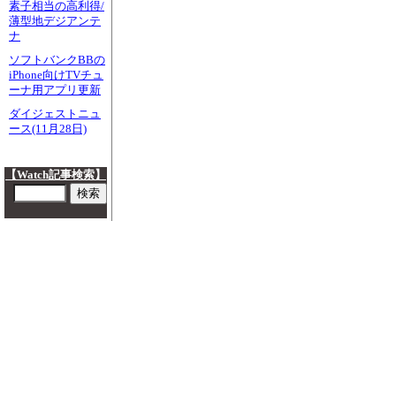
素子相当の高利得/
薄型地デジアンテ
ナ
ソフトバンクBBの
iPhone向けTVチュ
ーナ用アプリ更新
ダイジェストニュ
ース(11月28日)
【Watch記事検索】