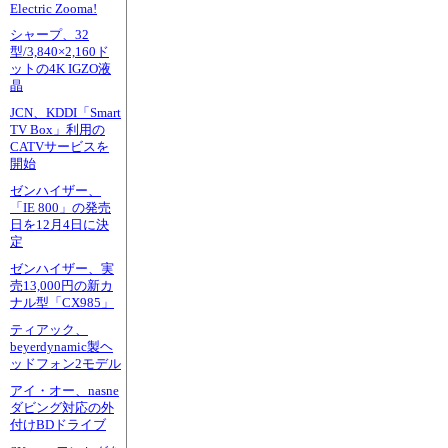
Electric Zooma!
シャープ、32
型/3,840×2,160ド
ットの4K IGZO液
晶
JCN、KDDI「Smart
TV Box」利用の
CATVサービスを
開始
ゼンハイザー、
「IE 800」の発売
日を12月4日に決
定
ゼンハイザー、実
売13,000円の新カ
ナル型「CX985」
ティアック、
beyerdynamic製ヘ
ッドフォン2モデル
アイ・オー、nasne
ダビング対応の外
付けBDドライブ