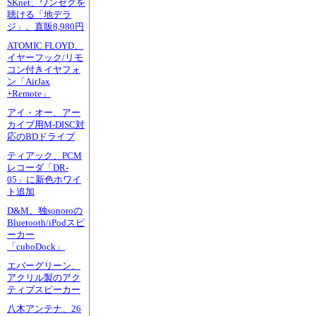
SKnet、ワンセグを
聴ける「地デラ
ジ」。直販8,980円
ATOMIC FLOYD、
イヤーフック/リモ
コン付きイヤフォ
ン「AirJax
+Remote」
アイ・オー、アー
カイブ用M-DISC対
応のBDドライブ
ティアック、PCM
レコーダ「DR-
05」に新色ホワイ
ト追加
D&M、独sonoroの
Bluetooth/iPodスピ
ーカー
「cuboDock」
エバーグリーン、
アクリル製のアク
ティブスピーカー
八木アンテナ、26