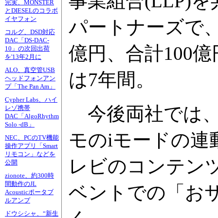
事業組合(LLP)
完実、MONSTER
とDIESELのコラボ
イヤフォン
パートナーズで、
コルグ、DSD対応
DAC「DS-DAC-
億円、合計100
10」の次回出荷
を'13年2月に
ALO、真空管USB
は7年間。
ヘッドフォンアン
プ「The Pan Am」
Cypher Labs、ハイ
今後両社では、
レゾ携帯
DAC「AlgoRhythm
Solo -dB」
モのiモードの連
NEC、PCのTV機能
操作アプリ「Smart
リモコン」などを
レビのコンテンツ
公開
zionote、約300時
間動作のJL
ベントでの「お
Acousticポータブ
ルアンプ
ドウシシャ、“新生