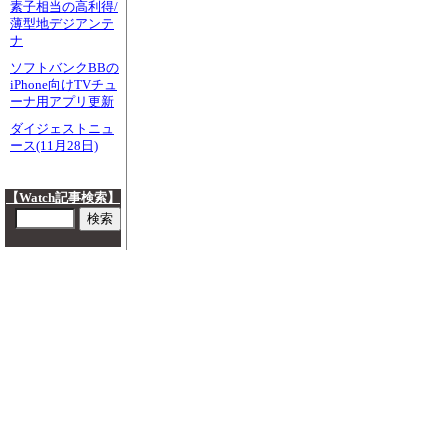
素子相当の高利得/
薄型地デジアンテ
ナ
ソフトバンクBBの
iPhone向けTVチュ
ーナ用アプリ更新
ダイジェストニュ
ース(11月28日)
【Watch記事検索】