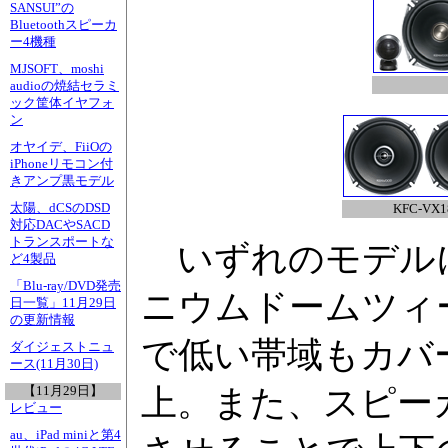
SANSUI”の
Bluetoothスピーカ
ー4機種
MJSOFT、moshi
audioの焼結セラミ
ック筐体イヤフォ
ン
オヤイデ、FiiOの
iPhoneリモコン付
きアンプ黒モデル
太陽、dCSのDSD
KFC-VX1
対応DACやSACD
トランスポートな
いずれのモデル
ど4製品
「Blu-ray/DVD発売
ニウムドームツィ
日一覧」11月29日
の更新情報
で低い帯域もカバ
ダイジェストニュ
ース(11月30日)
上。また、スピー
【11月29日】
レビュー
au、iPad miniと第4