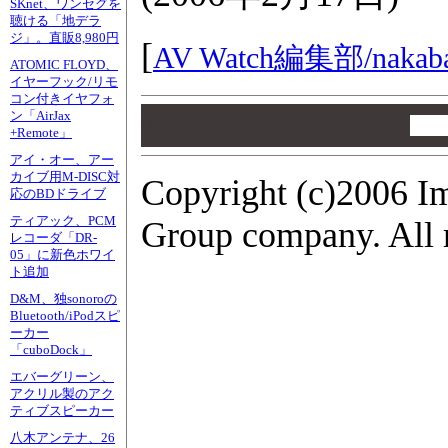
SKnet、ワンセグを
聴ける「地デラ
ジ」。直販8,980円
[
AV Watch編集部/
nakab
ATOMIC FLOYD、
イヤーフック/リモ
コン付きイヤフォ
00
ン「AirJax
00
+Remote」
00
アイ・オー、アー
カイブ用M-DISC対
Copyright (c)2006 I
応のBDドライブ
ティアック、PCM
Group company. All r
レコーダ「DR-
05」に新色ホワイ
ト追加
D&M、独sonoroの
Bluetooth/iPodスピ
ーカー
「cuboDock」
エバーグリーン、
アクリル製のアク
ティブスピーカー
八木アンテナ、26