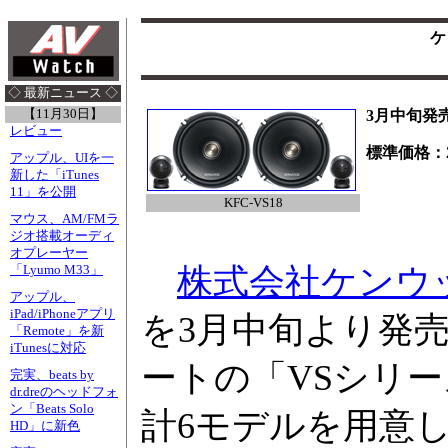
ケ
◇ 最新ニュース ◇
【11月30日】
3月中旬発
レビュー
標準価格：21
アップル、UIを一
新した「iTunes
11」を公開
KFC-VS18
マウス、AM/FMラ
ジオ搭載オーディ
オプレーヤー
株式会社ケンウ
「Lyumo M33」
アップル、
iPad/iPhoneアプリ
を3月中旬より発
「Remote」を新
iTunesに対応
ートの「VSシリ
完実、beats by
dr.dreのヘッドフォ
ン「Beats Solo
計6モデルを用意
HD」に新色