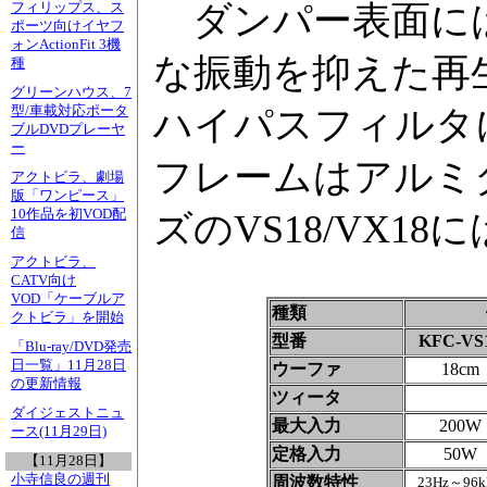
ダンパー表面には
フィリップス、ス
ポーツ向けイヤフ
ォンActionFit 3機
な振動を抑えた再
種
グリーンハウス、7
型/車載対応ポータ
ハイパスフィルタ
ブルDVDプレーヤ
ー
フレームはアルミ
アクトビラ、劇場
版「ワンピース」
10作品を初VOD配
ズのVS18/VX1
信
アクトビラ、
CATV向け
VOD「ケーブルア
種類
クトビラ」を開始
型番
KFC-VS
「Blu-ray/DVD発売
日一覧」11月28日
ウーファ
18cm
の更新情報
ツィータ
ダイジェストニュ
最大入力
200W
ース(11月29日)
定格入力
50W
【11月28日】
小寺信良の週刊
周波数特性
23Hz～96k