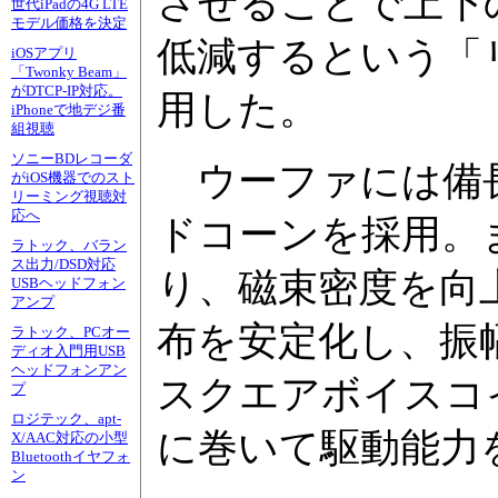
させることで上下
世代iPadの4G LTE
モデル価格を決定
低減するという「
iOSアプリ
「Twonky Beam」
がDTCP-IP対応。
用した。
iPhoneで地デジ番
組視聴
ソニーBDレコーダ
ウーファには備
がiOS機器でのスト
リーミング視聴対
応へ
ドコーンを採用。
ラトック、バラン
ス出力/DSD対応
り、磁束密度を向
USBヘッドフォン
アンプ
布を安定化し、振
ラトック、PCオー
ディオ入門用USB
ヘッドフォンアン
スクエアボイスコ
プ
ロジテック、apt-
に巻いて駆動能力
X/AAC対応の小型
Bluetoothイヤフォ
ン