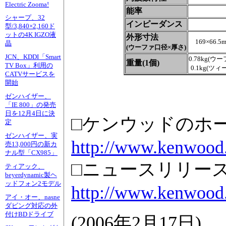
Electric Zooma!
能率
シャープ、32
インピーダンス
型/3,840×2,160ド
ットの4K IGZO液
外形寸法
169×66.5
晶
(ウーファ口径×厚さ)
JCN、KDDI「Smart
0.78kg(ウー
重量(1個)
TV Box」利用の
0.1kg(ツィ
CATVサービスを
開始
ゼンハイザー、
「IE 800」の発売
日を12月4日に決
□ケンウッドのホ
定
ゼンハイザー、実
http://www.kenwood
売13,000円の新カ
ナル型「CX985」
□ニュースリリー
ティアック、
beyerdynamic製ヘ
ッドフォン2モデル
http://www.kenwood
アイ・オー、nasne
ダビング対応の外
付けBDドライブ
(
2006年2月17日
)