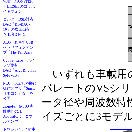
完実、MONSTER
とDIESELのコラボ
イヤフォン
コルグ、DSD対応
DAC「DS-DAC-
10」の次回出荷
を'13年2月に
ALO、真空管USB
ヘッドフォンアン
プ「The Pan Am」
Cypher Labs、ハイ
レゾ携帯
いずれも車載用の
DAC「AlgoRhythm
Solo -dB」
NEC、PCのTV機能
パレートのVSシ
操作アプリ「Smart
リモコン」などを
公開
ータ径や周波数特
zionote、約300時
間動作のJL
イズごとに3モデ
Acousticポータブ
ルアンプ
ドウシシャ、“新生