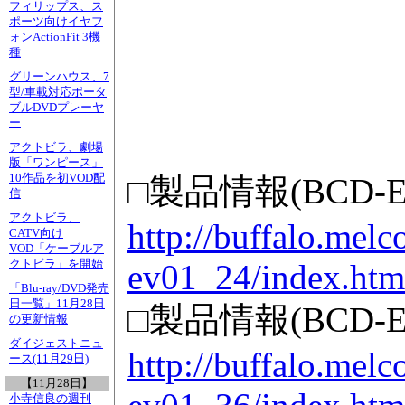
フィリップス、ス
ポーツ向けイヤフ
ォンActionFit 3機
種
グリーンハウス、7
型/車載対応ポータ
ブルDVDプレーヤ
ー
アクトビラ、劇場
版「ワンピース」
10作品を初VOD配
□製品情報(BCD-E
信
アクトビラ、
http://buffalo.melc
CATV向け
VOD「ケーブルア
クトビラ」を開始
ev01_24/index.htm
「Blu-ray/DVD発売
日一覧」11月28日
□製品情報(BCD-E
の更新情報
ダイジェストニュ
http://buffalo.melc
ース(11月29日)
【11月28日】
小寺信良の週刊