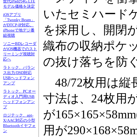
世代iPadの4G LTE
モデル価格を決定
いたセミハード
iOSアプリ
「Twonky Beam」
がDTCP-IP対応。
を採用し、開閉
iPhoneで地デジ番
組視聴
織布の収納ポケ
ソニーBDレコーダ
がiOS機器でのスト
リーミング視聴対
の抜け落ちを防
応へ
ラトック、バラン
ス出力/DSD対応
USBヘッドフォン
48/72枚用は縦
アンプ
ラトック、PCオー
寸法は、24枚用が1
ディオ入門用USB
ヘッドフォンアン
プ
が165×165×58m
ロジテック、apt-
X/AAC対応の小型
Bluetoothイヤフォ
用が290×168×58
ン