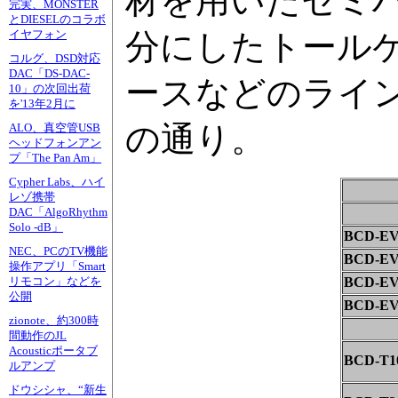
材を用いたセミ
完実、MONSTER
とDIESELのコラボ
分にしたトール
イヤフォン
コルグ、DSD対応
DAC「DS-DAC-
ースなどのライ
10」の次回出荷
を'13年2月に
の通り。
ALO、真空管USB
ヘッドフォンアン
プ「The Pan Am」
Cypher Labs、ハイ
レゾ携帯
DAC「AlgoRhythm
Solo -dB」
BCD-E
NEC、PCのTV機能
BCD-E
操作アプリ「Smart
BCD-E
リモコン」などを
公開
BCD-E
zionote、約300時
間動作のJL
Acousticポータブ
BCD-T
ルアンプ
ドウシシャ、“新生