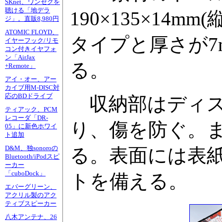
SKnet、ワンセグを
聴ける「地デラ
190×135×14
ジ」。直販8,980円
ATOMIC FLOYD、
タイプと厚さが7
イヤーフック/リモ
コン付きイヤフォ
ン「AirJax
る。
+Remote」
アイ・オー、アー
カイブ用M-DISC対
応のBDドライブ
収納部はディス
ティアック、PCM
レコーダ「DR-
り、傷を防ぐ。
05」に新色ホワイ
ト追加
D&M、独sonoroの
る。表面には表
Bluetooth/iPodスピ
ーカー
「cuboDock」
トを備える。
エバーグリーン、
アクリル製のアク
ティブスピーカー
八木アンテナ、26