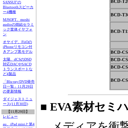
BCD-T
SANSUI”の
Bluetoothスピーカ
ー4機種
BCD-T
MJSOFT、moshi
audioの焼結セラミ
ック筐体イヤフォ
BCD-T
ン
オヤイデ、FiiOの
iPhoneリモコン付
きアンプ黒モデル
BCD-CS
BCD-CS
太陽、dCSのDSD
対応DACやSACD
BCD-CS
トランスポートな
ど4製品
BCD-CS
「Blu-ray/DVD発売
日一覧」11月29日
の更新情報
ダイジェストニュ
■
EVA素材セミ
ース(11月30日)
【11月29日】
レビュー
メディアを衝撃
au、iPad miniと第4