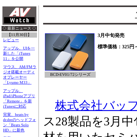
◇ 最新ニュース ◇
【11月30日】
3月中旬発売
レビュー
標準価格：325円～
アップル、UIを一
新した「iTunes
11」を公開
マウス、AM/FMラ
ジオ搭載オーディ
BCD-EV01/72シリーズ
オプレーヤー
「Lyumo M33」
アップル、
iPad/iPhoneアプリ
株式会社バッ
「Remote」を新
iTunesに対応
完実、beats by
ス28製品を3月中
dr.dreのヘッドフォ
ン「Beats Solo
HD」に新色