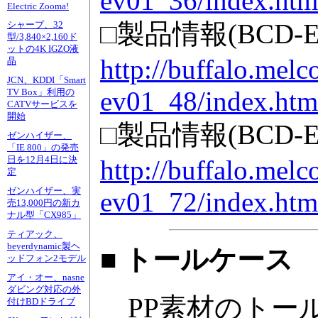
ev01_36/index.htm
Electric Zooma!
□製品情報(BCD-E
シャープ、32
型/3,840×2,160ド
ットの4K IGZO液
http://buffalo.melc
晶
JCN、KDDI「Smart
ev01_48/index.htm
TV Box」利用の
CATVサービスを
開始
□製品情報(BCD-E
ゼンハイザー、
「IE 800」の発売
日を12月4日に決
http://buffalo.melc
定
ゼンハイザー、実
ev01_72/index.htm
売13,000円の新カ
ナル型「CX985」
ティアック、
beyerdynamic製ヘ
■ トールケース
ッドフォン2モデル
アイ・オー、nasne
ダビング対応の外
PP素材のトー
付けBDドライブ