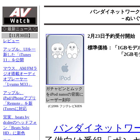
バンダイネットワークス
－ぬい
◇ 最新ニュース ◇
【11月30日】
2月23日予約受付開始
レビュー
標準価格：「1GBモデル」
アップル、UIを一
「2GBモデル」2
新した「iTunes
11」を公開
マウス、AM/FMラ
ジオ搭載オーディ
オプレーヤー
「Lyumo M33」
ガチャピンとムック
アップル、
をiPod nanoの背面に
iPad/iPhoneアプリ
レーザー刻印
「Remote」を新
(C)2006 フジテレビKIDS
iTunesに対応
完実、beats by
dr.dreのヘッドフォ
バンダイネットワ
ン「Beats Solo
HD」に新色