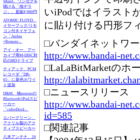
SKnet、ワンセグを
聴ける「地デラ
いiPodではイラス
ジ」。直販8,980円
ATOMIC FLOYD、
に貼り付ける円形フ
イヤーフック/リモ
コン付きイヤフォ
ン「AirJax
□バンダイネットワ
+Remote」
アイ・オー、アー
http://www.bandai-net.
カイブ用M-DISC対
応のBDドライブ
□LaLaBitMarket
ティアック、PCM
レコーダ「DR-
http://lalabitmarket.chan
05」に新色ホワイ
ト追加
□ニュースリリース
D&M、独sonoroの
Bluetooth/iPodスピ
http://www.bandai-net.c
ーカー
「cuboDock」
id=585
エバーグリーン、
アクリル製のアク
□関連記事
ティブスピーカー
八木アンテナ、26