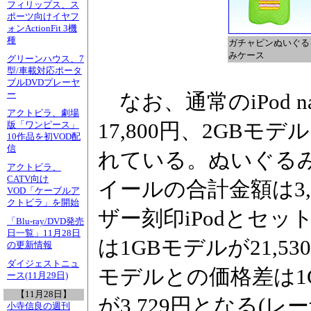
フィリップス、ス
ポーツ向けイヤフ
ォンActionFit 3機
種
ガチャピンぬいぐる
みケース
グリーンハウス、7
型/車載対応ポータ
ブルDVDプレーヤ
ー
なお、通常のiPod n
アクトビラ、劇場
17,800円、2GBモデ
版「ワンピース」
10作品を初VOD配
信
れている。ぬいぐるみ
アクトビラ、
CATV向け
イールの合計金額は3,
VOD「ケーブルア
クトビラ」を開始
ザー刻印iPodとセ
「Blu-ray/DVD発売
日一覧」11月28日
は1GBモデルが21,53
の更新情報
ダイジェストニュ
モデルとの価格差は1G
ース(11月29日)
【11月28日】
が3,729円となる(
小寺信良の週刊