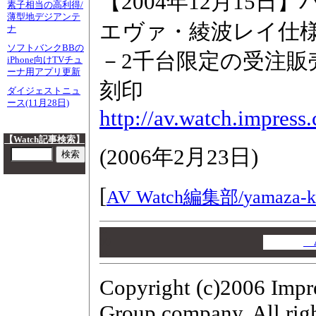
【2004年12月15
素子相当の高利得/
薄型地デジアンテ
エヴァ・綾波レイ仕様の
ナ
ソフトバンクBBの
－2千台限定の受注
iPhone向けTVチュ
ーナ用アプリ更新
刻印
ダイジェストニュ
ース(11月28日)
http://av.watch.impres
【Watch記事検索】
(
2006年2月23日
)
[
AV Watch編集部/
yamaza-k
00
00
A
00
Copyright (c)2006 Impr
Group company. All righ