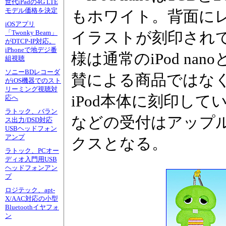
世代iPadの4G LTE
モデル価格を決定
もホワイト。背面に
iOSアプリ
イラストが刻印され
「Twonky Beam」
がDTCP-IP対応。
iPhoneで地デジ番
様は通常のiPod n
組視聴
ソニーBDレコーダ
賛による商品ではな
がiOS機器でのスト
リーミング視聴対
iPod本体に刻印し
応へ
ラトック、バラン
などの受付はアップ
ス出力/DSD対応
USBヘッドフォン
アンプ
クスとなる。
ラトック、PCオー
ディオ入門用USB
ヘッドフォンアン
プ
ロジテック、apt-
X/AAC対応の小型
Bluetoothイヤフォ
ン