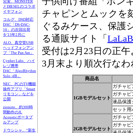
子供向け番組「ポン
完実、MONSTER
とDIESELのコラボ
チャピンとムックを刻印し
イヤフォン
コルグ、DSD対応
ぐるみケース、保護
DAC「DS-DAC-
10」の次回出荷
を'13年2月に
る通販サイト「
LaLaB
ALO、真空管USB
ヘッドフォンアン
受付は2月23日の正
プ「The Pan Am」
3月末より順次行なわ
Cypher Labs、ハイ
レゾ携帯
DAC「AlgoRhythm
Solo -dB」
商品名
NEC、PCのTV機能
ガチャピン
操作アプリ「Smart
ガチャピ
リモコン」などを
1GBモデルセット
公開
液晶保護
zionote、約300時
セット用
間動作のJL
ガチャピン
Acousticポータブ
ルアンプ
ガチャピ
2GBモデルセット
ドウシシャ、“新生
液晶保護