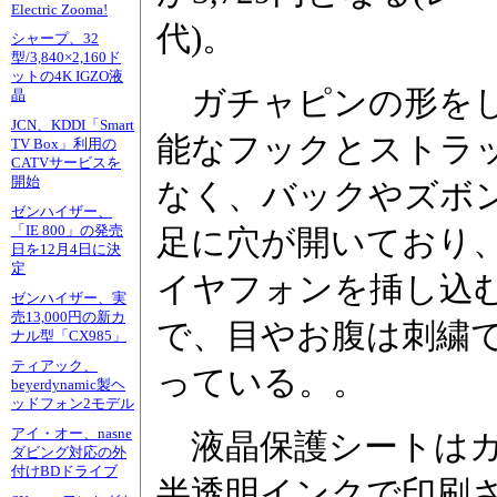
Electric Zooma!
代)。
シャープ、32
型/3,840×2,160ド
ットの4K IGZO液
ガチャピンの形をし
晶
JCN、KDDI「Smart
能なフックとストラ
TV Box」利用の
CATVサービスを
開始
なく、バックやズボ
ゼンハイザー、
「IE 800」の発売
足に穴が開いており
日を12月4日に決
定
イヤフォンを挿し込
ゼンハイザー、実
売13,000円の新カ
で、目やお腹は刺繍
ナル型「CX985」
ティアック、
っている。。
beyerdynamic製ヘ
ッドフォン2モデル
アイ・オー、nasne
液晶保護シートはガ
ダビング対応の外
付けBDドライブ
半透明インクで印刷