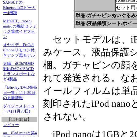
SANSUI”の
セット用
Bluetoothスピーカ
ー4機種
単品:ガチャピンぬいぐるみ
MJSOFT、moshi
単品:液晶保護シート/ホイ
audioの焼結セラミ
ック筐体イヤフォ
セットモデルは、iPo
ン
オヤイデ、FiiOの
みケース、液晶保護
iPhoneリモコン付
きアンプ黒モデル
梱。ガチャピンの顔
太陽、dCSのDSD
対応DACやSACD
トランスポートな
れて発送される。な
ど4製品
「Blu-ray/DVD発売
イールフィルムは単
日一覧」11月29日
の更新情報
刻印されたiPod n
ダイジェストニュ
ース(11月30日)
されない。
【11月29日】
レビュー
iPod nanoは1G
au、iPad miniと第4