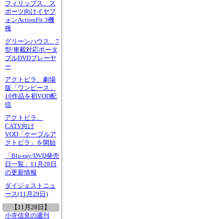
フィリップス、ス
ポーツ向けイヤフ
ォンActionFit 3機
種
グリーンハウス、7
型/車載対応ポータ
ブルDVDプレーヤ
ー
アクトビラ、劇場
版「ワンピース」
10作品を初VOD配
信
アクトビラ、
CATV向け
VOD「ケーブルア
クトビラ」を開始
「Blu-ray/DVD発売
日一覧」11月28日
の更新情報
ダイジェストニュ
ース(11月29日)
【11月28日】
小寺信良の週刊