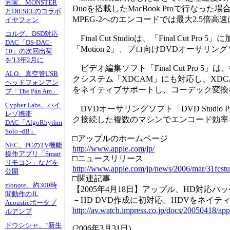
完実、MONSTER
Duoを搭載したMacBook Proで行なった
とDIESELのコラボ
MPEG-2へのエンコードでは最大2.5倍
イヤフォン
コルグ、DSD対応
Final Cut Studioは、「Final Cut
DAC「DS-DAC-
「Motion 2」、プロ向けDVDオーサリングソ
10」の次回出荷
を'13年2月に
ビデオ編集ソフト「Final Cut Pro 
ALO、真空管USB
クシステム「XDCAM」にも対応し、XD
ヘッドフォンアン
をネイティブサポートし、コーデック変換
プ「The Pan Am」
Cypher Labs、ハイ
DVDオーサリングソフト「DVD Studio
レゾ携帯
ク接続した複数のマシンでエンコード効率
DAC「AlgoRhythm
Solo -dB」
□アップルのホームページ
NEC、PCのTV機能
http://www.apple.com/jp/
操作アプリ「Smart
□ニュースリリース
リモコン」などを
http://www.apple.com/jp/news/2006/mar/31fcstu
公開
□関連記事
zionote、約300時
【2005年4月18日】アップル、HD対応パッケージ「
間動作のJL
－HD DVD作成に初対応。HDVをネイテ
Acousticポータブ
http://av.watch.impress.co.jp/docs/20050418/app
ルアンプ
ドウシシャ、“新生
(
2006年3月31日
)