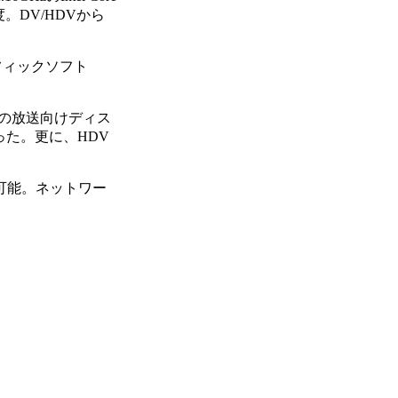
度。DV/HDVから
ングラフィックソフト
ニーの放送向けディス
った。更に、HDV
成が可能。ネットワー