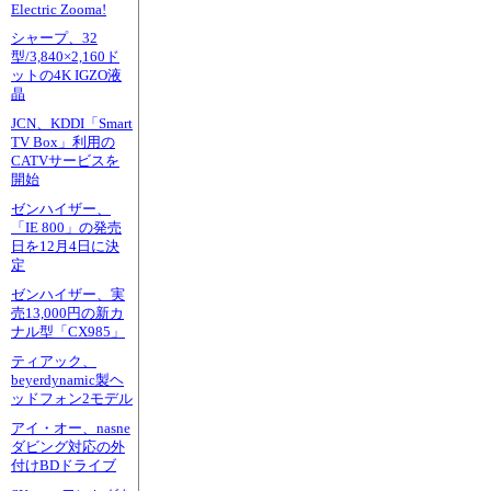
Electric Zooma!
シャープ、32
型/3,840×2,160ド
ットの4K IGZO液
晶
JCN、KDDI「Smart
TV Box」利用の
CATVサービスを
開始
ゼンハイザー、
「IE 800」の発売
日を12月4日に決
定
ゼンハイザー、実
売13,000円の新カ
ナル型「CX985」
ティアック、
beyerdynamic製ヘ
ッドフォン2モデル
アイ・オー、nasne
ダビング対応の外
付けBDドライブ