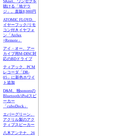
SKnet、ワンセグを
聴ける「地デラ
ジ」。直販8,980円
ATOMIC FLOYD、
イヤーフック/リモ
コン付きイヤフォ
ン「AirJax
+Remote」
アイ・オー、アー
カイブ用M-DISC対
応のBDドライブ
ティアック、PCM
レコーダ「DR-
05」に新色ホワイ
ト追加
D&M、独sonoroの
Bluetooth/iPodスピ
ーカー
「cuboDock」
エバーグリーン、
アクリル製のアク
ティブスピーカー
八木アンテナ、26