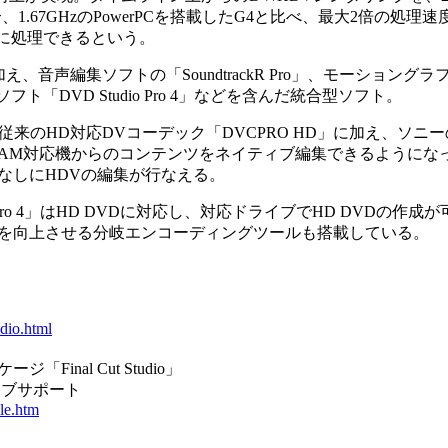
場合、1.67GHzのPowerPCを搭載したG4と比べ、最大2倍の処理速
高速に処理できるという。
 Pro 5」に加え、音声編集ソフトの「SoundtrackR Pro」、モーショ
フト「DVD Studio Pro 4」などを含んだ統合型ソフト。
5」は、従来のHD対応DVコーデック「DVCPRO HD」に加え、ソ
CAM対応機からのコンテンツをネイティブ編集できるようにな
なしにHDVの編集が行なえる。
 Pro 4」はHD DVDに対応し、対応ドライブでHD DVDの作
を向上させる分岐エンコーディングツールも搭載している。
dio.html
Final Cut Studio」
ィブサポート
le.htm