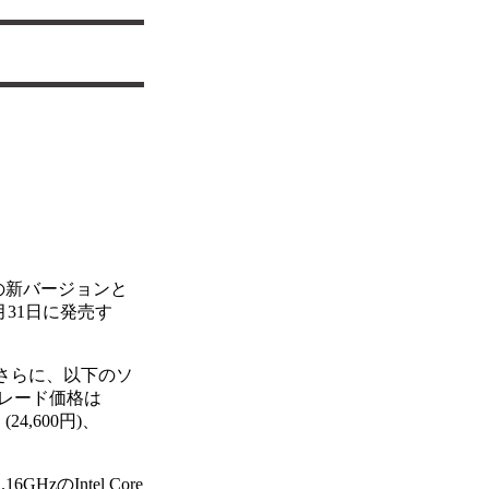
o」の新バージョンと
を3月31日に発売す
可能。さらに、以下のソ
レード価格は
o」(24,600円)、
のIntel Core