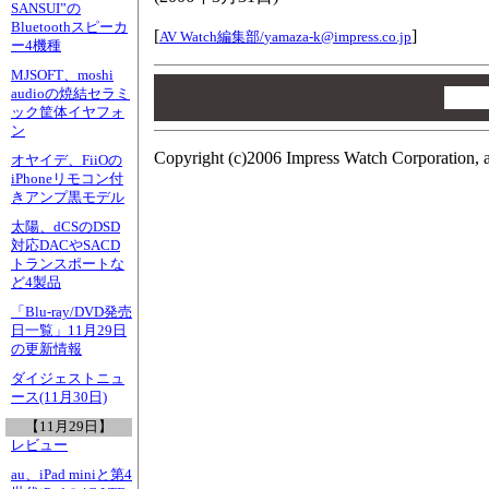
SANSUI”の
Bluetoothスピーカ
[
]
AV Watch編集部/
yamaza-k@impress.co.jp
ー4機種
MJSOFT、moshi
00
audioの焼結セラミ
00
ック筐体イヤフォ
00
ン
Copyright (c)2006 Impress Watch Corporation, a
オヤイデ、FiiOの
iPhoneリモコン付
きアンプ黒モデル
太陽、dCSのDSD
対応DACやSACD
トランスポートな
ど4製品
「Blu-ray/DVD発売
日一覧」11月29日
の更新情報
ダイジェストニュ
ース(11月30日)
【11月29日】
レビュー
au、iPad miniと第4