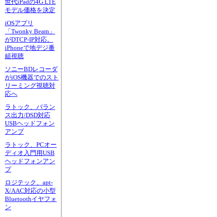
世代iPadの4G LTE
モデル価格を決定
iOSアプリ
「Twonky Beam」
がDTCP-IP対応。
iPhoneで地デジ番
組視聴
ソニーBDレコーダ
がiOS機器でのスト
リーミング視聴対
応へ
ラトック、バラン
ス出力/DSD対応
USBヘッドフォン
アンプ
ラトック、PCオー
ディオ入門用USB
ヘッドフォンアン
プ
ロジテック、apt-
X/AAC対応の小型
Bluetoothイヤフォ
ン