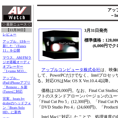
アップル
－I
◇ 最新ニュース ◇
【11月30日】
3月31日発売
レビュー
標準価格：128,00
アップル、UIを一
(6,000円でク
新した「iTunes
11」を公開
マウス、AM/FMラ
ジオ搭載オーディ
オプレーヤー
アップルコンピュータ株式会社
は、映像編
「Lyumo M33」
して、PowerPCだけでなく、Intelプロセッサ搭載
アップル、
る。対応OSはMac OS X Ver.10.4.4以降。
iPad/iPhoneアプリ
「Remote」を新
価格は128,000円。なお、Final Cut S
iTunesに対応
フトのスタンドアローンバージョンのユー
完実、beats by
「Final Cut Pro 5」(12,300円)、「Final Cut
dr.dreのヘッドフォ
「DVD Studio Pro 4」(24,600円)、「Productio
ン「Beats Solo
HD」に新色
Intel Macに対応したことで、処理速度の向