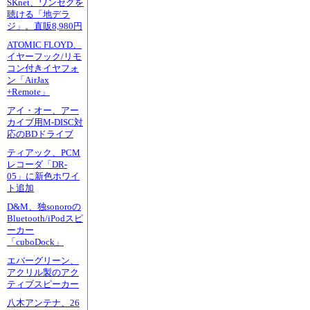
SKnet、ワンセグを
聴ける「地デラ
ジ」。直販8,980円
ATOMIC FLOYD、
イヤーフック/リモ
コン付きイヤフォ
ン「AirJax
+Remote」
アイ・オー、アー
カイブ用M-DISC対
応のBDドライブ
ティアック、PCM
レコーダ「DR-
05」に新色ホワイ
ト追加
D&M、独sonoroの
Bluetooth/iPodスピ
ーカー
「cuboDock」
エバーグリーン、
アクリル製のアク
ティブスピーカー
八木アンテナ、26