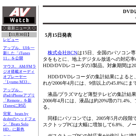
DV
◇ 最新ニュース ◇
【11月30日】
5月15日発表
レビュー
アップル、UIを一
株式会社BCN
は15日、全国のパソコン専
新した「iTunes
11」を公開
タをもとに、地上デジタル放送への対応率
HDD/DVDレコーダの3製品。対象期間は20
マウス、AM/FMラ
ジオ搭載オーディ
HDD/DVDレコーダの集計結果によると
オプレーヤー
「Lyumo M33」
れが2006年4月には、9倍以上の45.8%に
アップル、
液晶/プラズマなど薄型テレビの集計結果では
iPad/iPhoneアプリ
2006年4月には、液晶は約20%増の71.
「Remote」を新
iTunesに対応
る。
完実、beats by
同様にパソコンでは、2005年5月の段階では
dr.dreのヘッドフォ
ン「Beats Solo
スクトップPCは大幅に増加して6.8%、ノー
HD」に新色
デスクトップPCの対応率が6倍以上に増