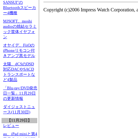
SANSUI”の
Bluetoothスピーカ
Copyright (c)2006 Impress Watch Corporation, a
ー4機種
MJSOFT、moshi
audioの焼結セラミ
ック筐体イヤフォ
ン
オヤイデ、FiiOの
iPhoneリモコン付
きアンプ黒モデル
太陽、dCSのDSD
対応DACやSACD
トランスポートな
ど4製品
「Blu-ray/DVD発売
日一覧」11月29日
の更新情報
ダイジェストニュ
ース(11月30日)
【11月29日】
レビュー
au、iPad miniと第4