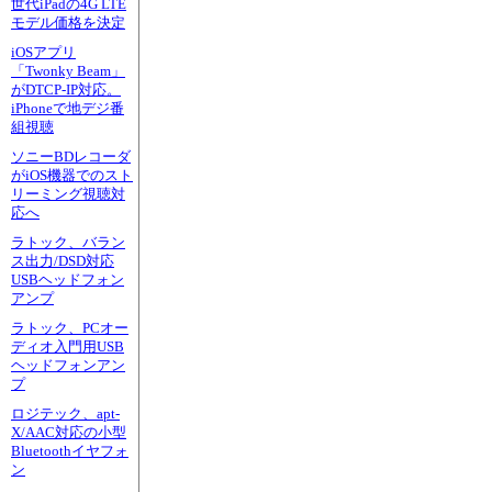
世代iPadの4G LTE
モデル価格を決定
iOSアプリ
「Twonky Beam」
がDTCP-IP対応。
iPhoneで地デジ番
組視聴
ソニーBDレコーダ
がiOS機器でのスト
リーミング視聴対
応へ
ラトック、バラン
ス出力/DSD対応
USBヘッドフォン
アンプ
ラトック、PCオー
ディオ入門用USB
ヘッドフォンアン
プ
ロジテック、apt-
X/AAC対応の小型
Bluetoothイヤフォ
ン