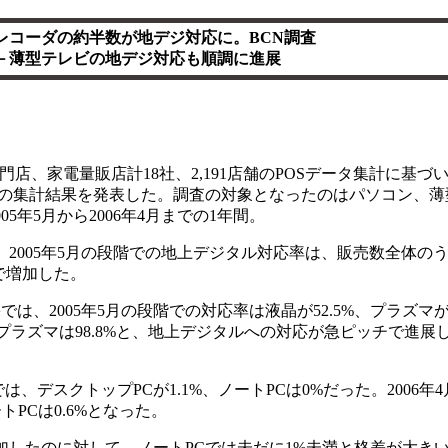
Dレコーダの約半数が地デジ対応に。BCN調査
－薄型テレビの地デジ対応も順調に進展
門店、家電量販店計18社、2,191店舗のPOSデータ集計に基
の集計結果を発表した。調査の対象となったのはパソコン、薄
05年5月から2006年4月までの1年間。
、2005年5月の段階での地上デジタル対応率は、販売数全体のう
まで増加した。
、2005年5月の段階での対応率は液晶が52.5%、プラズマが8
4%、プラズマは98.8%と、地上デジタルへの対応が急ピッチで進
、デスクトップPCが1.1%、ノートPCは0%だった。2006年
トPCは0.6%となった。
加したのに対して、ノートPCでは未だに1%未満と格差が大き