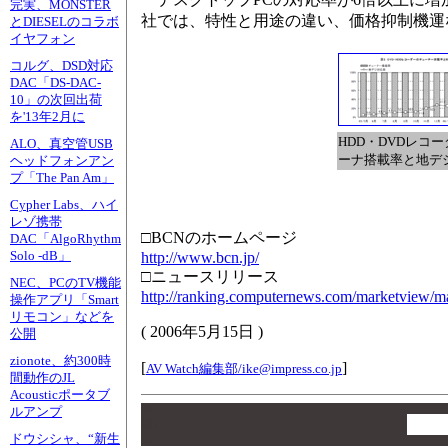
完実、MONSTER
社では、特性と用途の違い、価格抑制機運
とDIESELのコラボ
イヤフォン
コルグ、DSD対応
DAC「DS-DAC-
10」の次回出荷
を'13年2月に
HDD・DVDレコ
ALO、真空管USB
ーナ搭載率と地デ
ヘッドフォンアン
プ「The Pan Am」
Cypher Labs、ハイ
レゾ携帯
□BCNのホームページ
DAC「AlgoRhythm
Solo -dB」
http://www.bcn.jp/
□ニュースリリース
NEC、PCのTV機能
http://ranking.computernews.com/marketview/m
操作アプリ「Smart
リモコン」などを
(
2006年5月15日
)
公開
zionote、約300時
[
]
AV Watch編集部/
ike@impress.co.jp
間動作のJL
Acousticポータブ
00
ルアンプ
00
ドウシシャ、“新生
00