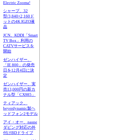
Electric Zooma!
シャープ、32
型/3,840×2,160ド
ットの4K IGZO液
晶
JCN、KDDI「Smart
TV Box」利用の
CATVサービスを
開始
ゼンハイザー、
「IE 800」の発売
日を12月4日に決
定
ゼンハイザー、実
売13,000円の新カ
ナル型「CX985」
ティアック、
beyerdynamic製ヘ
ッドフォン2モデル
アイ・オー、nasne
ダビング対応の外
付けBDドライブ