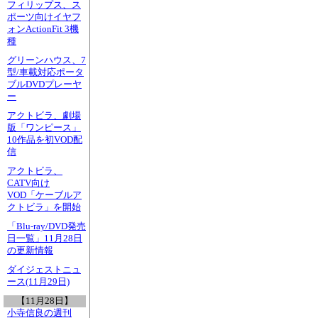
フィリップス、ス
ポーツ向けイヤフ
ォンActionFit 3機
種
グリーンハウス、7
型/車載対応ポータ
ブルDVDプレーヤ
ー
アクトビラ、劇場
版「ワンピース」
10作品を初VOD配
信
アクトビラ、
CATV向け
VOD「ケーブルア
クトビラ」を開始
「Blu-ray/DVD発売
日一覧」11月28日
の更新情報
ダイジェストニュ
ース(11月29日)
【11月28日】
小寺信良の週刊