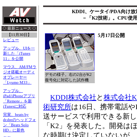
KDDI、ケータイ/PDA向
－「K2技術」。CPU使
◇ 最新ニュース ◇
【11月30日】
5月17日公開
レビュー
アップル、UIを一
新した「iTunes
11」を公開
マウス、AM/FMラ
ジオ搭載オーディ
デモの様子。右の2台がK2
オプレーヤー
復号化に対応した試作機
「Lyumo M33」
アップル、
KDDI株式会社
と
株式会社K
iPad/iPhoneアプリ
「Remote」を新
術研究所
は16日、携帯電話や
iTunesに対応
完実、beats by
送サービスで利用できる新し
dr.dreのヘッドフォ
「K2」を発表した。開発は
ン「Beats Solo
HD」に新色
な時期は決定していないが、