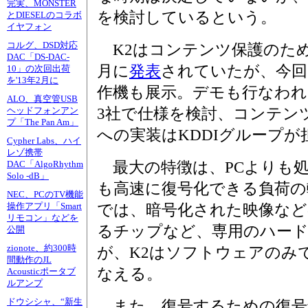
完実、MONSTER
を検討しているという。
とDIESELのコラボ
イヤフォン
コルグ、DSD対応
K2はコンテンツ保護のため
DAC「DS-DAC-
月に
発表
されていたが、今回
10」の次回出荷
を'13年2月に
作機も展示。デモも行なわれ
ALO、真空管USB
3社で仕様を検討、コンテン
ヘッドフォンアン
プ「The Pan Am」
への実装はKDDIグループが
Cypher Labs、ハイ
レゾ携帯
最大の特徴は、PCよりも処
DAC「AlgoRhythm
Solo -dB」
も高速に復号化できる負荷の
NEC、PCのTV機能
操作アプリ「Smart
では、暗号化された映像など
リモコン」などを
るチップなど、専用のハー
公開
zionote、約300時
が、K2はソフトウェアのみ
間動作のJL
なえる。
Acousticポータブ
ルアンプ
ドウシシャ、“新生
また、復号するための復号