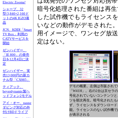
は既発売のワンセグ対応携帯
Electric Zooma!
暗号化処理された番組は再生
シャープ、32
型/3,840×2,160ド
した試作機でもライセンス
ットの4K IGZO液
晶
いなどの動作がデモされた
JCN、KDDI「Smart
用イメージで、ワンセグ放送
TV Box」利用の
CATVサービスを
定はない。
開始
ゼンハイザー、
「IE 800」の発売
日を12月4日に決
定
ゼンハイザー、実
売13,000円の新カ
ナル型「CX985」
デモの概要。左側は市販されて
ティアック、
「W41H」。右の2台は京セラ
beyerdynamic製ヘ
号化されていないコンテンツと
ッドフォン2モデル
ツを順次再生。暗号化されたも
アイ・オー、nasne
ず、ライセンスをダウンロード
ダビング対応の外
能。ライセンスのない試作機で
付けBDドライブ
が表示される