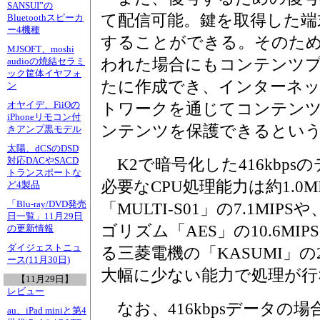
SANSUI”の
て配信可能。鍵を取得した端
Bluetoothスピーカ
ー4機種
することができる。そのた
MJSOFT、moshi
われた場合にもコンテンツ
audioの焼結セラミ
ック筐体イヤフォ
たに作成でき、インターネ
ン
オヤイデ、FiiOの
トワークを通じてコンテン
iPhoneリモコン付
ンテンツを保護できるとい
きアンプ黒モデル
太陽、dCSのDSD
対応DACやSACD
K2で暗号化した416kbp
トランスポートな
必要なCPU処理能力は約1.0
ど4製品
「Blu-ray/DVD発売
「MULTI-S01」の7.1MIP
日一覧」11月29日
ゴリズム「AES」の10.6MI
の更新情報
ダイジェストニュ
る三菱電機の「KASUMI」の2
ース(11月30日)
大幅に少ない能力で処理が行
【11月29日】
レビュー
なお、416kbpsデータの
au、iPad miniと第4