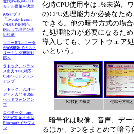
世代iPadの4G LTE
化時CPU使用率は1%未満。
モデル価格を決定
のCPU処理能力が必要なため
iOSアプリ
「Twonky Beam」
できる。他の暗号方式の場合は
がDTCP-IP対応。
iPhoneで地デジ番
た処理能力が必要になるため
組視聴
導入しても、ソフトウェア
ソニーBDレコーダ
がiOS機器でのスト
いという。
リーミング視聴対
応へ
ラトック、バラン
ス出力/DSD対応
USBヘッドフォン
アンプ
ラトック、PCオー
ディオ入門用USB
ヘッドフォンアン
K2技術の概要
他暗号方式と
プ
ロジテック、apt-
X/AAC対応の小型
暗号化は映像、音声、デー
Bluetoothイヤフォ
るほか、3つをまとめて暗号
ン