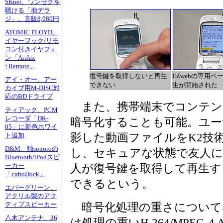
SKnet、ワンセグを
聴ける「地デラ
ジ」。直販8,980円
ATOMIC FLOYD、
イヤーフック/リモ
コン付きイヤフォ
ン「AirJax
+Remote」
復号鍵を取得しないと再生
EZwebの専用
アイ・オー、アー
できない
生が開始された
カイブ用M-DISC対
応のBDドライブ
また、携帯端末でコンテン
ティアック、PCM
レコーダ「DR-
暗号化することも可能。ユー
05」に新色ホワイ
影した動画ファイルをK2技
ト追加
D&M、独sonoroの
し、セキュアな状態で友人に
Bluetooth/iPodスピ
ーカー
人が復号鍵を取得して再生す
「cuboDock」
できるという。
エバーグリーン、
アクリル製のアク
ティブスピーカー
暗号化処理の重さについて
八木アンテナ、26
は処理の重いH.264/MPEG-