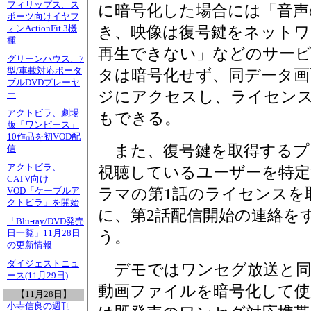
フィリップス、ス
に暗号化した場合には「音声
ポーツ向けイヤフ
ォンActionFit 3機
き、映像は復号鍵をネットワ
種
再生できない」などのサービ
グリーンハウス、7
型/車載対応ポータ
タは暗号化せず、同データ画
ブルDVDプレーヤ
ジにアクセスし、ライセン
ー
アクトビラ、劇場
もできる。
版「ワンピース」
10作品を初VOD配
また、復号鍵を取得するプ
信
アクトビラ、
視聴しているユーザーを特
CATV向け
ラマの第1話のライセンスを
VOD「ケーブルア
クトビラ」を開始
に、第2話配信開始の連絡を
「Blu-ray/DVD発売
日一覧」11月28日
う。
の更新情報
ダイジェストニュ
デモではワンセグ放送と同じH.2
ース(11月29日)
動画ファイルを暗号化して使
【11月28日】
小寺信良の週刊