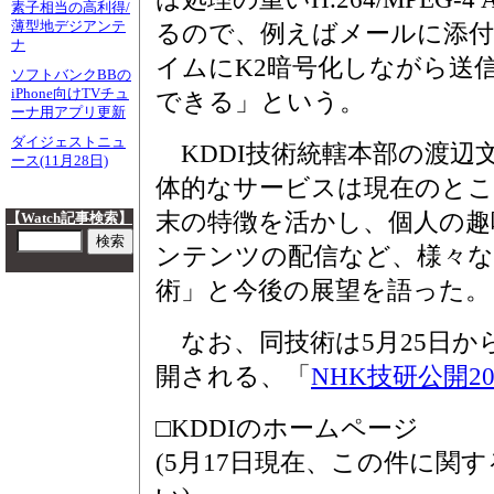
素子相当の高利得/
薄型地デジアンテ
るので、例えばメールに添
ナ
イムにK2暗号化しながら送
ソフトバンクBBの
iPhone向けTVチュ
できる」という。
ーナ用アプリ更新
ダイジェストニュ
KDDI技術統轄本部の渡辺
ース(11月28日)
体的なサービスは現在のとこ
末の特徴を活かし、個人の趣
【Watch記事検索】
ンテンツの配信など、様々
術」と今後の展望を語った。
なお、同技術は5月25日か
開される、「
NHK技研公開20
□KDDIのホームページ
(5月17日現在、この件に関