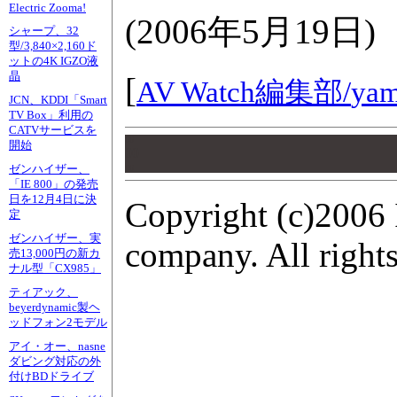
Electric Zooma!
(
2006年5月19日
)
シャープ、32
型/3,840×2,160ド
ットの4K IGZO液
晶
[
AV Watch編集部/
yam
JCN、KDDI「Smart
TV Box」利用の
CATVサービスを
00
開始
00
ゼンハイザー、
00
「IE 800」の発売
日を12月4日に決
Copyright (c)2006 
定
ゼンハイザー、実
company. All rights
売13,000円の新カ
ナル型「CX985」
ティアック、
beyerdynamic製ヘ
ッドフォン2モデル
アイ・オー、nasne
ダビング対応の外
付けBDドライブ