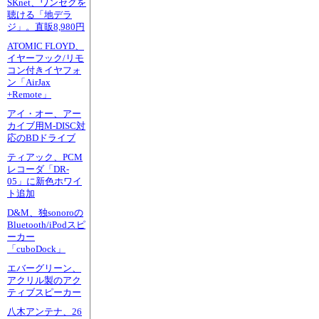
SKnet、ワンセグを
聴ける「地デラ
ジ」。直販8,980円
ATOMIC FLOYD、
イヤーフック/リモ
コン付きイヤフォ
ン「AirJax
+Remote」
アイ・オー、アー
カイブ用M-DISC対
応のBDドライブ
ティアック、PCM
レコーダ「DR-
05」に新色ホワイ
ト追加
D&M、独sonoroの
Bluetooth/iPodスピ
ーカー
「cuboDock」
エバーグリーン、
アクリル製のアク
ティブスピーカー
八木アンテナ、26