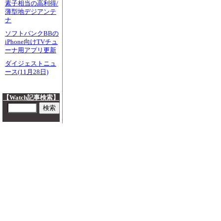
素子相当の高利得/
薄型地デジアンテ
ナ
ソフトバンクBBの
iPhone向けTVチュ
ーナ用アプリ更新
ダイジェストニュ
ース(11月28日)
【Watch記事検索】