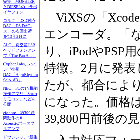
完実、MONSTER
とDIESELのコラボ
イヤフォン
ViXSの「Xcod
コルグ、DSD対応
DAC「DS-DAC-
エンコーダ。「な
10」の次回出荷
を'13年2月に
ALO、真空管USB
り、iPodやP
ヘッドフォンアン
プ「The Pan Am」
特徴。2月に発表
Cypher Labs、ハイ
レゾ携帯
DAC「AlgoRhythm
Solo -dB」
たが、都合により
NEC、PCのTV機能
操作アプリ「Smart
になった。価格
リモコン」などを
公開
zionote、約300時
39,800円前後の
間動作のJL
Acousticポータブ
ルアンプ
ドウシシャ、“新生