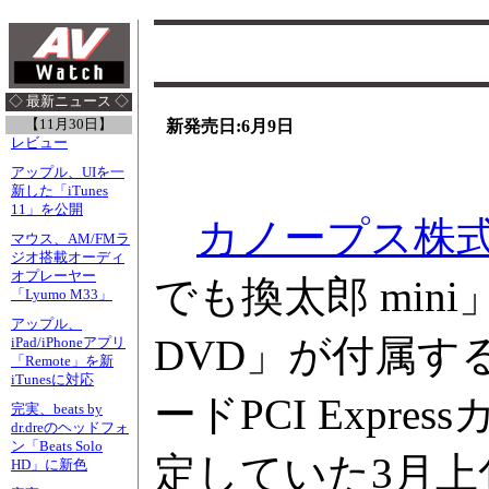
◇ 最新ニュース ◇
【11月30日】
新発売日:6月9日
レビュー
アップル、UIを一
新した「iTunes
11」を公開
カノープス株
マウス、AM/FMラ
ジオ搭載オーディ
オプレーヤー
でも換太郎 mini
「Lyumo M33」
アップル、
DVD」が付属する
iPad/iPhoneアプリ
「Remote」を新
iTunesに対応
ードPCI Expr
完実、beats by
dr.dreのヘッドフォ
ン「Beats Solo
定していた3月上
HD」に新色