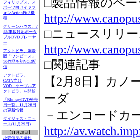
□製品情報のペー
フィリップス、ス
ポーツ向けイヤフ
ォンActionFit 3機
http://www.canopu
種
グリーンハウス、7
□ニュースリリー
型/車載対応ポータ
ブルDVDプレーヤ
ー
http://www.canopu
アクトビラ、劇場
版「ワンピース」
□関連記事
10作品を初VOD配
信
アクトビラ、
【2月8日】カノープ
CATV向け
VOD「ケーブルア
クトビラ」を開始
ーダ
「Blu-ray/DVD発売
日一覧」11月28日
の更新情報
－エンコードカー
ダイジェストニュ
ース(11月29日)
http://av.watch.im
【11月28日】
小寺信良の週刊