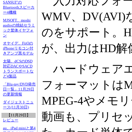
入力対応フォーマット
SANSUI”の
Bluetoothスピーカ
WMV、DV(AVI)
ー4機種
MJSOFT、moshi
audioの焼結セラミ
のをサポート。HDV
ック筐体イヤフォ
ン
オヤイデ、FiiOの
が、出力はHD解
iPhoneリモコン付
きアンプ黒モデル
太陽、dCSのDSD
ハードウェアエ
対応DACやSACD
トランスポートな
ど4製品
フォーマットはMPE
「Blu-ray/DVD発売
日一覧」11月29日
の更新情報
MPEG-4やメ
ダイジェストニュ
ース(11月30日)
動画も、プリセ
【11月29日】
レビュー
au、iPad miniと第4