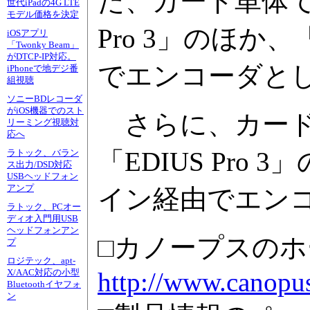
た、カード単体でも同
世代iPadの4G LTE
モデル価格を決定
Pro 3」のほか、
iOSアプリ
「Twonky Beam」
がDTCP-IP対応。
でエンコーダと
iPhoneで地デジ番
組視聴
ソニーBDレコーダ
がiOS機器でのスト
さらに、カード単体
リーミング視聴対
応へ
「EDIUS Pro 
ラトック、バラン
ス出力/DSD対応
USBヘッドフォン
アンプ
イン経由でエン
ラトック、PCオー
ディオ入門用USB
ヘッドフォンアン
□カノープスの
プ
ロジテック、apt-
http://www.canopus
X/AAC対応の小型
Bluetoothイヤフォ
ン