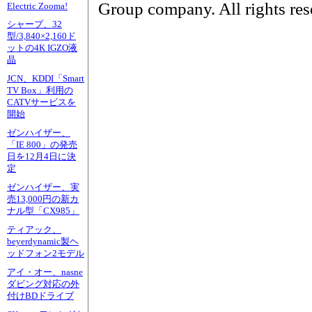
Group company. All rights res
Electric Zooma!
シャープ、32
型/3,840×2,160ド
ットの4K IGZO液
晶
JCN、KDDI「Smart
TV Box」利用の
CATVサービスを
開始
ゼンハイザー、
「IE 800」の発売
日を12月4日に決
定
ゼンハイザー、実
売13,000円の新カ
ナル型「CX985」
ティアック、
beyerdynamic製ヘ
ッドフォン2モデル
アイ・オー、nasne
ダビング対応の外
付けBDドライブ