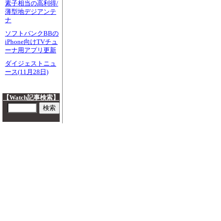
素子相当の高利得/
薄型地デジアンテ
ナ
ソフトバンクBBの
iPhone向けTVチュ
ーナ用アプリ更新
ダイジェストニュ
ース(11月28日)
【Watch記事検索】