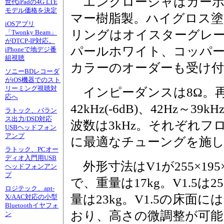
エンクロージャはカーボ
世代iPadの4G LTE
モデル価格を決定
マー樹脂製。ハイグロス塗
iOSアプリ
リングはオイスターグレ
「Twonky Beam」
がDTCP-IP対応。
パールホワイト、コッパー
iPhoneで地デジ番
組視聴
カラーのオーダーも受け
ソニーBDレコーダ
がiOS機器でのスト
リーミング視聴対
インピーダンスは8Ω。再
応へ
42kHz(-6dB)、42Hz～3
ラトック、バラン
ス出力/DSD対応
波数は3kHz。それぞれ
USBヘッドフォン
アンプ
に最適なチューングを施
ラトック、PCオー
ディオ入門用USB
外形寸法はV1が255×195×
ヘッドフォンアン
プ
で、重量は17kg。V1.5は255
ロジテック、apt-
量は23kg。V1.5の床面
X/AAC対応の小型
Bluetoothイヤフォ
おり、高さの微調整が可能
ン