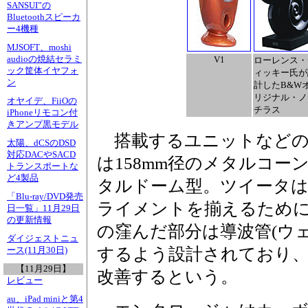
SANSUI”の
Bluetoothスピーカ
ー4機種
MJSOFT、moshi
audioの焼結セラミ
V1
ローレンス・
ック筐体イヤフォ
ィッキー氏が
ン
計したB&W
リジナル・ノ
オヤイデ、FiiOの
チラス
iPhoneリモコン付
きアンプ黒モデル
搭載するユニットなどの
太陽、dCSのDSD
対応DACやSACD
は158mm径のメタルコー
トランスポートな
ど4製品
タルドーム型。ツイータは
「Blu-ray/DVD発売
ライメントを揃えるために
日一覧」11月29日
の更新情報
の窪んだ部分は導波管(ウ
ダイジェストニュ
するよう設計されており
ース(11月30日)
【11月29日】
改善するという。
レビュー
au、iPad miniと第4