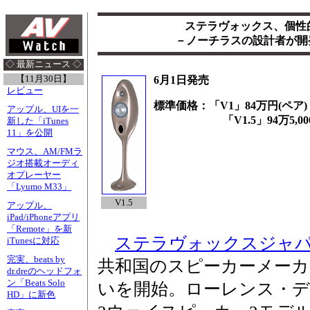
ステラヴォックス、個性
－ノーチラスの設計者が開発。
◇ 最新ニュース ◇
【11月30日】
6月1日発売
レビュー
標準価格：「V1」84万円(ペア)
アップル、UIを一
「V1.5」94万5,000
新した「iTunes
11」を公開
マウス、AM/FMラ
ジオ搭載オーディ
オプレーヤー
「Lyumo M33」
V1.5
アップル、
iPad/iPhoneアプリ
「Remote」を新
ステラヴォックスジャ
iTunesに対応
完実、beats by
共和国のスピーカーメーカー、
dr.dreのヘッドフォ
ン「Beats Solo
いを開始。ローレンス・
HD」に新色