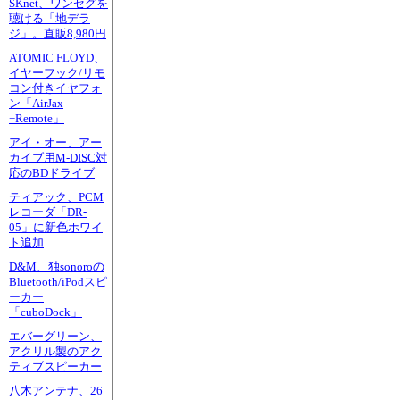
SKnet、ワンセグを
聴ける「地デラ
ジ」。直販8,980円
ATOMIC FLOYD、
イヤーフック/リモ
コン付きイヤフォ
ン「AirJax
+Remote」
アイ・オー、アー
カイブ用M-DISC対
応のBDドライブ
ティアック、PCM
レコーダ「DR-
05」に新色ホワイ
ト追加
D&M、独sonoroの
Bluetooth/iPodスピ
ーカー
「cuboDock」
エバーグリーン、
アクリル製のアク
ティブスピーカー
八木アンテナ、26