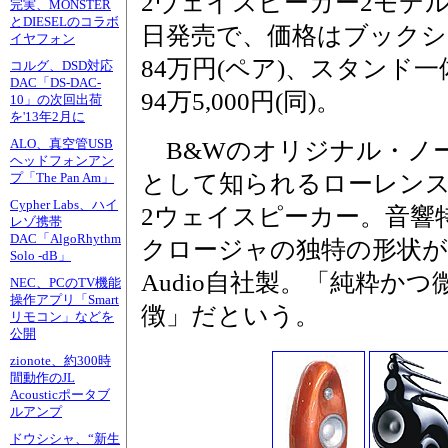
2ウェイスピーカー2モデ
完実、MONSTER
とDIESELのコラボ
日発売で、価格はブックシ
イヤフォン
84万円(ペア)、スタンド一
コルグ、DSD対応
DAC「DS-DAC-
94万5,000円(同)。
10」の次回出荷
を'13年2月に
ALO、真空管USB
B&Wのオリジナル・ノ
ヘッドフォンアン
として知られるローレン
プ「The Pan Am」
Cypher Labs、ハイ
2ウェイスピーカー。音響
レゾ携帯
DAC「AlgoRhythm
クロージャの独特の形状が特
Solo -dB」
Audio自社製。「純粋か
NEC、PCのTV機能
操作アプリ「Smart
徴」だという。
リモコン」などを
公開
zionote、約300時
間動作のJL
Acousticポータブ
ルアンプ
ドウシシャ、“新生