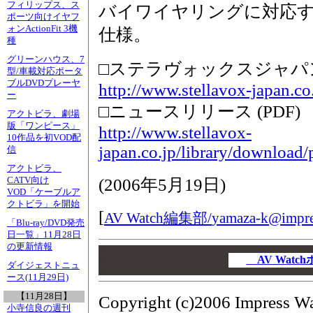
フィリップス、ス
バイワイヤリングに対応す
ポーツ向けイヤフ
ォンActionFit 3機
仕様。
種
グリーンハウス、7
□ステラヴォックスジャパ
型/車載対応ポータ
ブルDVDプレーヤ
http://www.stellavox-japan.co.
ー
□ニュースリリース (PDF)
アクトビラ、劇場
版「ワンピース」
http://www.stellavox-
10作品を初VOD配
japan.co.jp/library/download
信
アクトビラ、
CATV向け
(
2006年5月19日
)
VOD「ケーブルア
クトビラ」を開始
[
AV Watch編集部/
yamaza-k@impres
「Blu-ray/DVD発売
日一覧」11月28日
の更新情報
00
00
AV Wat
ダイジェストニュ
00
ース(11月29日)
【11月28日】
Copyright (c)2006 Impress Wa
小寺信良の週刊