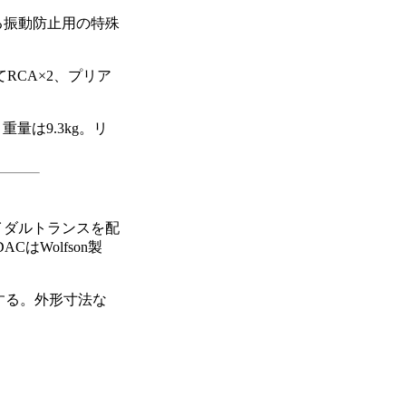
る振動防止用の特殊
てRCA×2、プリア
重量は9.3kg。リ
ロイダルトランスを配
はWolfson製
応する。外形寸法な