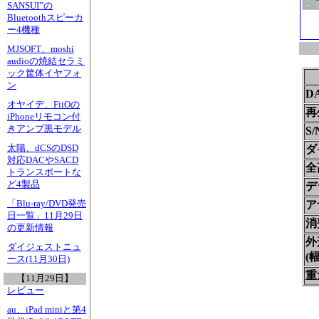
SANSUI”の
Bluetoothスピーカ
ー4機種
MJSOFT、moshi
audioの焼結セラミ
ック筐体イヤフォ
ン
D
オヤイデ、FiiOの
再
iPhoneリモコン付
きアンプ黒モデル
S
太陽、dCSのDSD
ダ
対応DACやSACD
全
トランスポートな
ど4製品
デ
「Blu-ray/DVD発売
ア
日一覧」11月29日
消
の更新情報
外
ダイジェストニュ
(
ース(11月30日)
重
【11月29日】
レビュー
au、iPad miniと第4