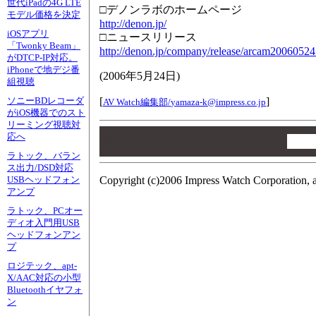
世代iPadの4G LTE
□デノンラボのホームページ
モデル価格を決定
http://denon.jp/
iOSアプリ
□ニュースリリース
「Twonky Beam」
http://denon.jp/company/release/arcam20060524
がDTCP-IP対応。
iPhoneで地デジ番
(
2006年5月24日
)
組視聴
[
]
ソニーBDレコーダ
AV Watch編集部/
yamaza-k@impress.co.jp
がiOS機器でのスト
リーミング視聴対
00
応へ
00
00
ラトック、バラン
ス出力/DSD対応
Copyright (c)2006 Impress Watch Corporation, a
USBヘッドフォン
アンプ
ラトック、PCオー
ディオ入門用USB
ヘッドフォンアン
プ
ロジテック、apt-
X/AAC対応の小型
Bluetoothイヤフォ
ン