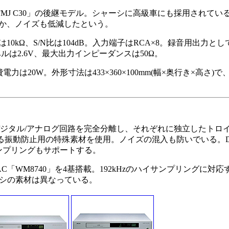
MJ C30」の後継モデル。シャーシに高級車にも採用されてい
か、ノイズも低減したという。
0kΩ、S/N比は104dB。入力端子はRCA×8。録音用出力とし
ベルは2.6V、最大出力インピーダンスは50Ω。
20W。外形寸法は433×360×100mm(幅×奥行き×高さ)で、
ル。デジタル/アナログ回路を完全分離し、それぞれに独立したト
いる振動防止用の特殊素材を使用。ノイズの混入も防いでいる。DAC
イサンプリングもサポートする。
DAC「WM8740」を4基搭載。192kHzのハイサンプリングに対
ーシの素材は異なっている。