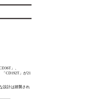
D36T」、
「CD192T」が21
な設計は踏襲され