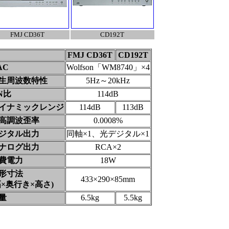
FMJ CD36T
CD192T
FMJ CD36T
CD192T
AC
Wolfson「WM8740」×4
生周波数特性
5Hz～20kHz
/N比
114dB
イナミックレンジ
114dB
113dB
高調波歪率
0.0008%
ジタル出力
同軸×1、光デジタル×1
ナログ出力
RCA×2
費電力
18W
形寸法
433×290×85mm
幅×奥行き×高さ)
量
6.5kg
5.5kg