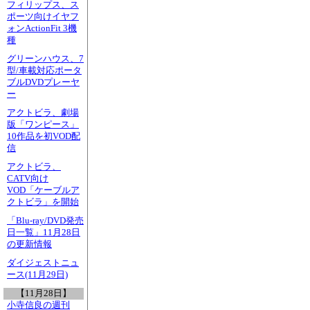
フィリップス、ス
ポーツ向けイヤフ
ォンActionFit 3機
種
グリーンハウス、7
型/車載対応ポータ
ブルDVDプレーヤ
ー
アクトビラ、劇場
版「ワンピース」
10作品を初VOD配
信
アクトビラ、
CATV向け
VOD「ケーブルア
クトビラ」を開始
「Blu-ray/DVD発売
日一覧」11月28日
の更新情報
ダイジェストニュ
ース(11月29日)
【11月28日】
小寺信良の週刊