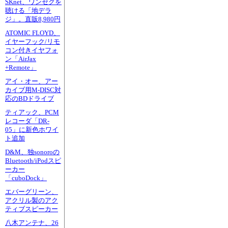
SKnet、ワンセグを
聴ける「地デラ
ジ」。直販8,980円
ATOMIC FLOYD、
イヤーフック/リモ
コン付きイヤフォ
ン「AirJax
+Remote」
アイ・オー、アー
カイブ用M-DISC対
応のBDドライブ
ティアック、PCM
レコーダ「DR-
05」に新色ホワイ
ト追加
D&M、独sonoroの
Bluetooth/iPodスピ
ーカー
「cuboDock」
エバーグリーン、
アクリル製のアク
ティブスピーカー
八木アンテナ、26