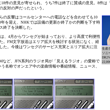
18件の意見が寄せられ、うち7件は終了に賛成の意見。8件は
の反対の声だったという。
の反響はコールセンターへの電話などを合わせても10
0年を迎え、NHKでは設備の更新か終了かの判断を下す時
ス終了を決断した。
は、4月からワンセグが始まっており、より高度で利便性
た。FM文字放送はエリア拡大を検討する状況になく、経
した。今後はワンセグのサービス充実とエリア拡大に注
生産
ソニ
DR2
Mなど、JFN系列のラジオ局が「見えるラジオ」の愛称で
22,0
という名称でオンエア中の楽曲情報や番組情報、ニュース、