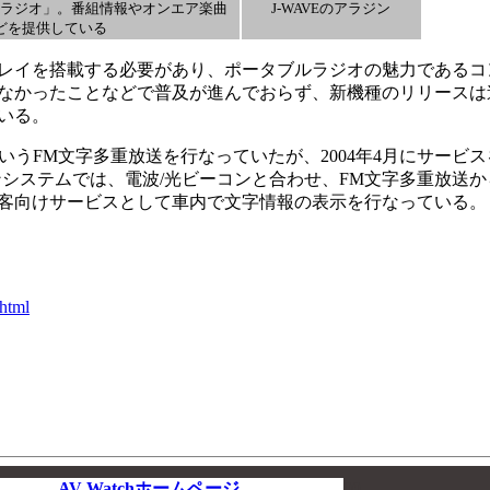
るラジオ」。番組情報やオンエア楽曲
J-WAVEのアラジン
どを提供している
レイを搭載する必要があり、ポータブルラジオの魅力であるコ
なかったことなどで普及が進んでおらず、新機種のリリースは
いる。
e」というFM文字多重放送を行なっていたが、2004年4月にサービ
ンシステムでは、電波/光ビーコンと合わせ、FM文字多重放送
客向けサービスとして車内で文字情報の表示を行なっている。
.html
AV Watchホームページ
00