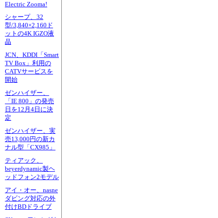
Electric Zooma!
シャープ、32
型/3,840×2,160ド
ットの4K IGZO液
晶
JCN、KDDI「Smart
TV Box」利用の
CATVサービスを
開始
ゼンハイザー、
「IE 800」の発売
日を12月4日に決
定
ゼンハイザー、実
売13,000円の新カ
ナル型「CX985」
ティアック、
beyerdynamic製ヘ
ッドフォン2モデル
アイ・オー、nasne
ダビング対応の外
付けBDドライブ