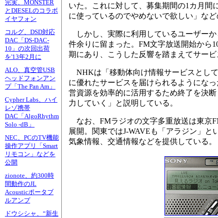
完実、MONSTER
いた。これに対して、募集期間の1カ月間に
とDIESELのコラボ
に使っているのでやめないで欲しい」など
イヤフォン
コルグ、DSD対応
しかし、実際に利用しているユーザーから
DAC「DS-DAC-
件余りに留まった。FM文字放送開始から1
10」の次回出荷
期にあり、こうした反響を踏まえてサービ
を'13年2月に
ALO、真空管USB
NHKは「移動体向け情報サービスとして
ヘッドフォンアン
に優れたサービスを届けられるようになっ
プ「The Pan Am」
営資源を効率的に活用するため終了を決断
Cypher Labs、ハイ
力していく」と説明している。
レゾ携帯
DAC「AlgoRhythm
なお、FMラジオの文字多重放送は東京F
Solo -dB」
展開。関東ではJ-WAVEも「アラジン」
NEC、PCのTV機能
気象情報、交通情報などを提供している。
操作アプリ「Smart
リモコン」などを
公開
zionote、約300時
間動作のJL
Acousticポータブ
ルアンプ
ドウシシャ、“新生