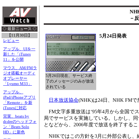
NH
－反
◇ 最新ニュース ◇
【11月30日】
5月24日発表
レビュー
アップル、UIを一
新した「iTunes
11」を公開
マウス、AM/FMラ
ジオ搭載オーディ
5月26日現在、サービス終
オプレーヤー
了のメッセージのみが放送
「Lyumo M33」
されている
アップル、
iPad/iPhoneアプリ
日本放送協会
(NHK)は24日、NHK 
「Remote」を新
iTunesに対応
FM文字多重放送は‘95年4月から全国でス
完実、beats by
局でサービスを実施している。しかし、同
dr.dreのヘッドフォ
となどから、2006年度で放送を終了する
ン「Beats Solo
HD」に新色
NHKではこの方針を3月に外部公表し、