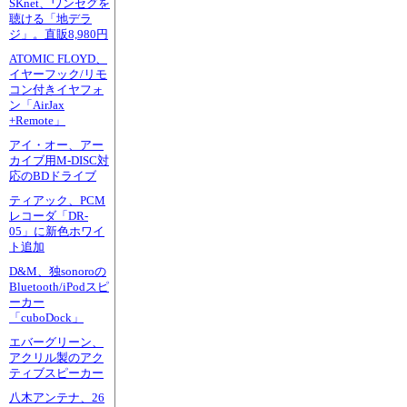
SKnet、ワンセグを
聴ける「地デラ
ジ」。直販8,980円
ATOMIC FLOYD、
イヤーフック/リモ
コン付きイヤフォ
ン「AirJax
+Remote」
アイ・オー、アー
カイブ用M-DISC対
応のBDドライブ
ティアック、PCM
レコーダ「DR-
05」に新色ホワイ
ト追加
D&M、独sonoroの
Bluetooth/iPodスピ
ーカー
「cuboDock」
エバーグリーン、
アクリル製のアク
ティブスピーカー
八木アンテナ、26