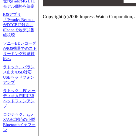
世代iPadの4G LTE
00
モデル価格を決定
iOSアプリ
Copyright (c)2006 Impress Watch Corporation, a
「Twonky Beam」
がDTCP-IP対応。
iPhoneで地デジ番
組視聴
ソニーBDレコーダ
がiOS機器でのスト
リーミング視聴対
応へ
ラトック、バラン
ス出力/DSD対応
USBヘッドフォン
アンプ
ラトック、PCオー
ディオ入門用USB
ヘッドフォンアン
プ
ロジテック、apt-
X/AAC対応の小型
Bluetoothイヤフォ
ン