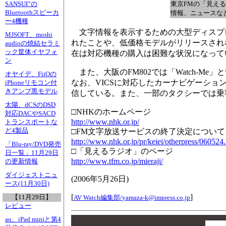
東京FMの「見え
SANSUI”の
Bluetoothスピーカ
情報、ニュースな
ー4機種
文字情報を表示するための大型ディスプ
MJSOFT、moshi
れたことや、低価格モデルがリリースされ
audioの焼結セラミ
ック筐体イヤフォ
在は対応機種の購入は困難な状況になって
ン
また、大阪のFM802では「Watch-M
オヤイデ、FiiOの
なお、VICSに対応したカーナビゲーショ
iPhoneリモコン付
きアンプ黒モデル
信している。また、一部のタクシーでは乗
太陽、dCSのDSD
□NHKのホームページ
対応DACやSACD
http://www.nhk.or.jp/
トランスポートな
ど4製品
□FM文字放送サービスの終了決定について
http://www.nhk.or.jp/pr/keiei/otherpress/060524
「Blu-ray/DVD発売
□「見えるラジオ」のページ
日一覧」11月29日
http://www.tfm.co.jp/mieraji/
の更新情報
ダイジェストニュ
(
2006年5月26日
)
ース(11月30日)
[
]
【11月29日】
AV Watch編集部/
yamaza-k@impress.co.jp
レビュー
00
au、iPad miniと第4
00