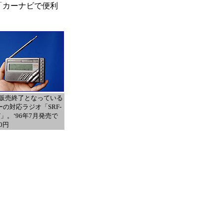
「カーナビで便利
/販売終了となっている
ーの対応ラジオ「SRF-
V」。‘96年7月発売で
00円