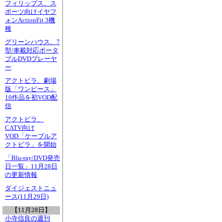
フィリップス、ス
ポーツ向けイヤフ
ォンActionFit 3機
種
グリーンハウス、7
型/車載対応ポータ
ブルDVDプレーヤ
ー
アクトビラ、劇場
版「ワンピース」
10作品を初VOD配
信
アクトビラ、
CATV向け
VOD「ケーブルア
クトビラ」を開始
「Blu-ray/DVD発売
日一覧」11月28日
の更新情報
ダイジェストニュ
ース(11月29日)
【11月28日】
小寺信良の週刊