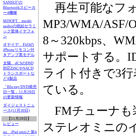
SANSUI”の
再生可能なフォ
Bluetoothスピーカ
ー4機種
MP3/WMA/AS
MJSOFT、moshi
audioの焼結セラミ
ック筐体イヤフォ
8～320kbps、W
ン
オヤイデ、FiiOの
iPhoneリモコン付
サポートする。I
きアンプ黒モデル
太陽、dCSのDSD
対応DACやSACD
ライト付きで3
トランスポートな
ど4製品
ている。
「Blu-ray/DVD発売
日一覧」11月29日
の更新情報
ダイジェストニュ
FMチューナも装備
ース(11月30日)
【11月29日】
ステレオミニの
レビュー
au、iPad miniと第4