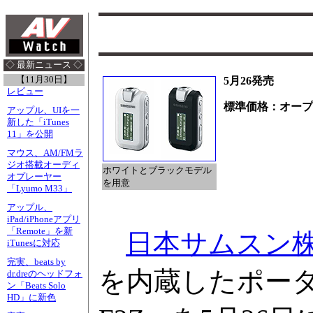
◇ 最新ニュース ◇
【11月30日】
5月26発売
レビュー
標準価格：オープ
アップル、UIを一
新した「iTunes
11」を公開
マウス、AM/FMラ
ジオ搭載オーディ
ホワイトとブラックモデル
オプレーヤー
を用意
「Lyumo M33」
アップル、
iPad/iPhoneアプリ
「Remote」を新
日本サムスン
iTunesに対応
完実、beats by
を内蔵したポータ
dr.dreのヘッドフォ
ン「Beats Solo
HD」に新色