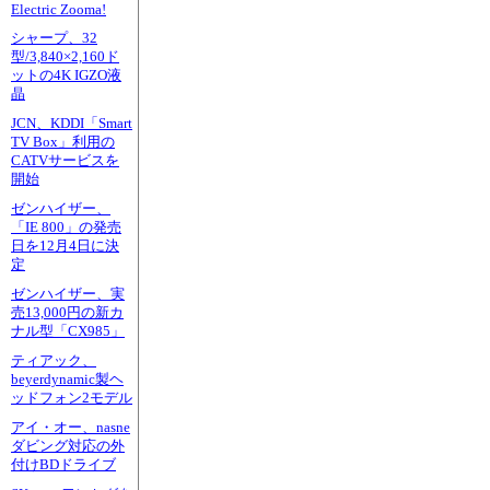
Electric Zooma!
シャープ、32
型/3,840×2,160ド
ットの4K IGZO液
晶
JCN、KDDI「Smart
TV Box」利用の
CATVサービスを
開始
ゼンハイザー、
「IE 800」の発売
日を12月4日に決
定
ゼンハイザー、実
売13,000円の新カ
ナル型「CX985」
ティアック、
beyerdynamic製ヘ
ッドフォン2モデル
アイ・オー、nasne
ダビング対応の外
付けBDドライブ