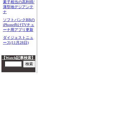
素子相当の高利得/
薄型地デジアンテ
ナ
ソフトバンクBBの
iPhone向けTVチュ
ーナ用アプリ更新
ダイジェストニュ
ース(11月28日)
【Watch記事検索】