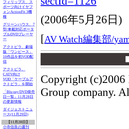
sectId=1126
フィリップス、ス
ポーツ向けイヤフ
ォンActionFit 3機
(
2006年5月26日
)
種
グリーンハウス、7
型/車載対応ポータ
ブルDVDプレーヤ
[
AV Watch編集部/
yam
ー
アクトビラ、劇場
版「ワンピース」
00
10作品を初VOD配
00
信
00
アクトビラ、
CATV向け
Copyright (c)2006 
VOD「ケーブルア
クトビラ」を開始
Group company. All
「Blu-ray/DVD発売
日一覧」11月28日
の更新情報
ダイジェストニュ
ース(11月29日)
【11月28日】
小寺信良の週刊