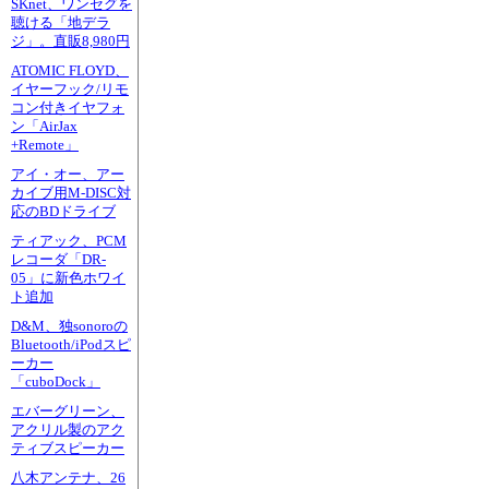
SKnet、ワンセグを
聴ける「地デラ
ジ」。直販8,980円
ATOMIC FLOYD、
イヤーフック/リモ
コン付きイヤフォ
ン「AirJax
+Remote」
アイ・オー、アー
カイブ用M-DISC対
応のBDドライブ
ティアック、PCM
レコーダ「DR-
05」に新色ホワイ
ト追加
D&M、独sonoroの
Bluetooth/iPodスピ
ーカー
「cuboDock」
エバーグリーン、
アクリル製のアク
ティブスピーカー
八木アンテナ、26