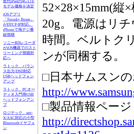
世代iPadの4G LTE
52×28×15mm
モデル価格を決定
iOSアプリ
20g。電源はリ
「Twonky Beam」
がDTCP-IP対応。
iPhoneで地デジ番
組視聴
時間。ベルトク
ソニーBDレコーダ
がiOS機器でのスト
ンが同梱する。
リーミング視聴対
応へ
ラトック、バラン
ス出力/DSD対応
□日本サムスン
USBヘッドフォン
アンプ
http://www.samsung
ラトック、PCオー
ディオ入門用USB
ヘッドフォンアン
□製品情報ページ
プ
ロジテック、apt-
http://directshop.
X/AAC対応の小型
Bluetoothイヤフォ
ン