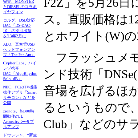
F2Z」を5月2
完実、MONSTER
とDIESELのコラボ
イヤフォン
ス。直販価格は12
コルグ、DSD対応
DAC「DS-DAC-
10」の次回出荷
とホワイト(W)の
を'13年2月に
ALO、真空管USB
ヘッドフォンアン
フラッシュメモ
プ「The Pan Am」
Cypher Labs、ハイ
レゾ携帯
ンド技術「DNSe(Dig
DAC「AlgoRhythm
Solo -dB」
音場を広げるほ
NEC、PCのTV機能
操作アプリ「Smart
リモコン」などを
公開
るというもので、「3D
zionote、約300時
間動作のJL
Club」などの
Acousticポータブ
ルアンプ
ドウシシャ、“新生