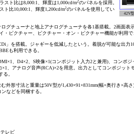
2
ト比は8,000:1、輝度は1,000cd/m
のパネルを採用。
2
10,000:1、輝度1,200cd/m
のパネルを使用してい
42V
ナログチューナと地上アナログチューナを各1基搭載。2画面表
イ・ピクチャー、ピクチャー・オン・ピクチャー機能が利用で
i」を搭載。ジャギーを低減したという。着脱が可能な出力10W
BBEも利用できる。
×1、D4×2、S映像×1(コンポジット入力2と兼用)、コンポジ
声入力×1、アナログ音声(RCA)×2を用意。出力としてコンポジット
意する。
法と重量は50V型が1,430×91×831mm(幅×奥行き×高さ)で、
。リモコンなどを同梱する。
晶テレビ