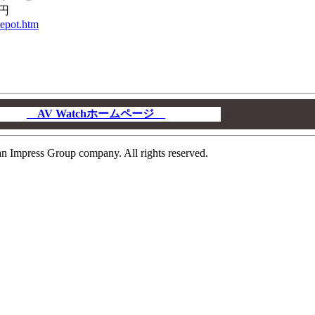
円
depot.htm
AV Watchホームページ
00
n Impress Group company. All rights reserved.