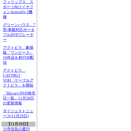
フィリップス、ス
ポーツ向けイヤフ
ォンActionFit 3機
種
グリーンハウス、7
型/車載対応ポータ
ブルDVDプレーヤ
ー
アクトビラ、劇場
版「ワンピース」
10作品を初VOD配
信
アクトビラ、
CATV向け
VOD「ケーブルア
クトビラ」を開始
「Blu-ray/DVD発売
日一覧」11月28日
の更新情報
ダイジェストニュ
ース(11月29日)
【11月28日】
小寺信良の週刊