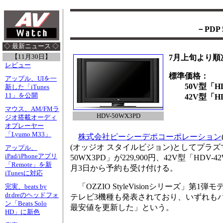
－PDP
◇ 最新ニュース ◇
【11月30日】
7月上旬より順
レビュー
標準価格：
アップル、UIを一
50V型「HDV-
新した「iTunes
11」を公開
42V型「HDV-
マウス、AM/FMラ
HDV-50WX3PD
ジオ搭載オーディ
オプレーヤー
「Lyumo M33」
株式会社ピーシーデポコーポレーション
(オッジオ スタイルビジョン)としてプラズ
アップル、
iPad/iPhoneアプリ
50WX3PD」が229,900円、42V型「HD
「Remote」を新
月3日から予約も受け付ける。
iTunesに対応
「OZZIO StyleVisionシリーズ」
完実、beats by
dr.dreのヘッドフォ
テレビ3機種も発表されており、いずれも
ン「Beats Solo
最安値を更新した」という。
HD」に新色