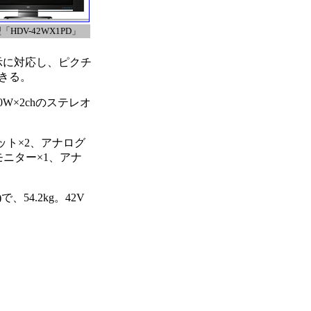
型「HDV-42WX1PD」
示に対応し、ピクチ
きる。
×2chのステレオ
ット×2、アナログ
モニター×1、アナ
54.2kg。42V