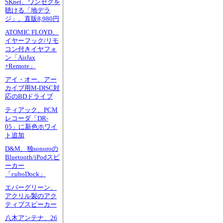
SKnet、ワンセグを
聴ける「地デラ
ジ」。直販8,980円
ATOMIC FLOYD、
イヤーフック/リモ
コン付きイヤフォ
ン「AirJax
+Remote」
アイ・オー、アー
カイブ用M-DISC対
応のBDドライブ
ティアック、PCM
レコーダ「DR-
05」に新色ホワイ
ト追加
D&M、独sonoroの
Bluetooth/iPodスピ
ーカー
「cuboDock」
エバーグリーン、
アクリル製のアク
ティブスピーカー
八木アンテナ、26