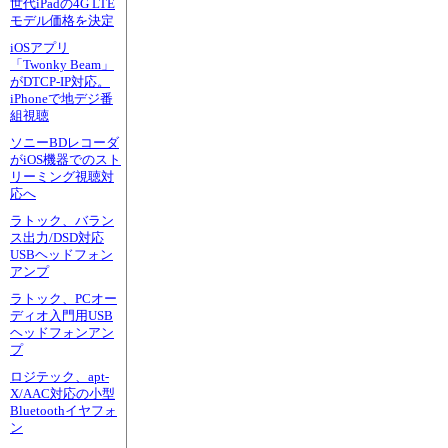
世代iPadの4G LTE
モデル価格を決定
iOSアプリ
「Twonky Beam」
がDTCP-IP対応。
iPhoneで地デジ番
組視聴
ソニーBDレコーダ
がiOS機器でのスト
リーミング視聴対
応へ
ラトック、バラン
ス出力/DSD対応
USBヘッドフォン
アンプ
ラトック、PCオー
ディオ入門用USB
ヘッドフォンアン
プ
ロジテック、apt-
X/AAC対応の小型
Bluetoothイヤフォ
ン