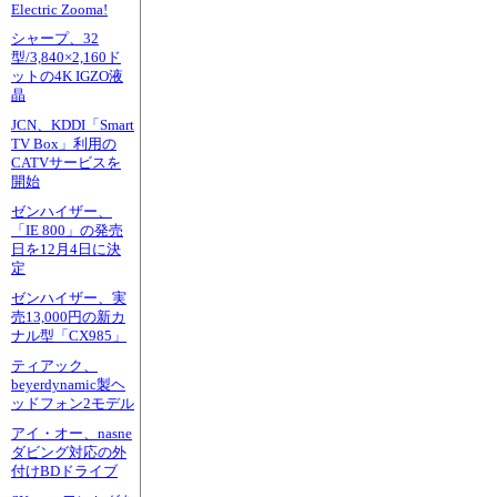
Electric Zooma!
シャープ、32
型/3,840×2,160ド
ットの4K IGZO液
晶
JCN、KDDI「Smart
TV Box」利用の
CATVサービスを
開始
ゼンハイザー、
「IE 800」の発売
日を12月4日に決
定
ゼンハイザー、実
売13,000円の新カ
ナル型「CX985」
ティアック、
beyerdynamic製ヘ
ッドフォン2モデル
アイ・オー、nasne
ダビング対応の外
付けBDドライブ