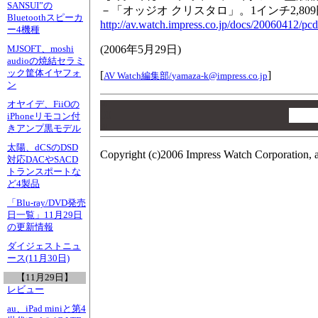
SANSUI”の
－「オッジオ クリスタロ」。1インチ2,809
Bluetoothスピーカ
http://av.watch.impress.co.jp/docs/20060412/pc
ー4機種
(
2006年5月29日
)
MJSOFT、moshi
audioの焼結セラミ
ック筐体イヤフォ
[
]
AV Watch編集部/
yamaza-k@impress.co.jp
ン
オヤイデ、FiiOの
00
00
iPhoneリモコン付
00
きアンプ黒モデル
太陽、dCSのDSD
Copyright (c)2006 Impress Watch Corporation, a
対応DACやSACD
トランスポートな
ど4製品
「Blu-ray/DVD発売
日一覧」11月29日
の更新情報
ダイジェストニュ
ース(11月30日)
【11月29日】
レビュー
au、iPad miniと第4