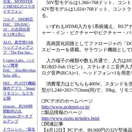
完実、MONSTER
50V型モデルは1,366×768ドット、コントラス
とDIESELのコラボ
42V型モデルは1,024×768ドット、コントラスト比
イヤフォン
る。
コルグ、DSD対応
DAC「DS-DAC-
いずれもHDMI入力を1系統備え、BSア
10」の次回出荷
ャー・イン・ピクチャーやピクチャー・バ
を'13年2月に
ALO、真空管USB
高画質化回路としてファロージャの「DCD
ヘッドフォンアン
スピーカーを搭載。サラウンド機能として
プ「The Pan Am」
入力端子の種類や数も共通で、入力はHDMI
Cypher Labs、ハイ
レゾ携帯
RGB(D-Sub 15ピン)、ステレオミニ音
DAC「AlgoRhythm
ログ音声(RCA)×1、ヘッドフォン×1を用
Solo -dB」
消費電力はどちらも400W。スタンドを含む外形寸
NEC、PCのTV機能
操作アプリ「Smart
型が1,246×263×753mm(同)で、39kg
リモコン」などを
公開
□PCデポのホームページ
http://www.pcdepot.co.jp/
zionote、約300時
間動作のJL
□製品情報のページ
Acousticポータブ
http://www.ozzio.jp/index.html
ルアンプ
□関連記事
ドウシシャ、“新生
【4月12日】PCデポ、89,900円の32V型液