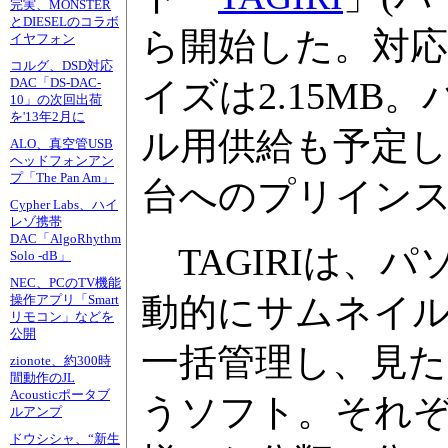
完実、MONSTER
とDIESELのコラボ
ら開始した。対応OS
イヤフォン
コルグ、DSD対応
DAC「DS-DAC-
イズは2.15M
10」の次回出荷
を'13年2月に
ル用供給も予定して
ALO、真空管USB
ヘッドフォンアン
プ「The Pan Am」
台へのプリイン
Cypher Labs、ハイ
レゾ携帯
DAC「AlgoRhythm
TAGIRIは、
Solo -dB」
NEC、PCのTV機能
動的にサムネイル
操作アプリ「Smart
リモコン」などを
公開
一括管理し、見た
zionote、約300時
間動作のJL
Acousticポータブ
うソフト。それ
ルアンプ
ドウシシャ、“新生