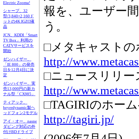
Electric Zooma!
報を、ユーザー
シャープ、32
型/3,840×2,160ド
ットの4K IGZO液
う。
晶
JCN、KDDI「Smart
TV Box」利用の
□メタキャストの
CATVサービスを
開始
http://www.metacast
ゼンハイザー、
「IE 800」の発売
日を12月4日に決
□ニュースリリー
定
ゼンハイザー、実
http://www.metacast
売13,000円の新カ
ナル型「CX985」
□TAGIRIのホー
ティアック、
beyerdynamic製ヘ
ッドフォン2モデル
http://tagiri.jp/
アイ・オー、nasne
ダビング対応の外
付けBDドライブ
(
2006年7月4日
)