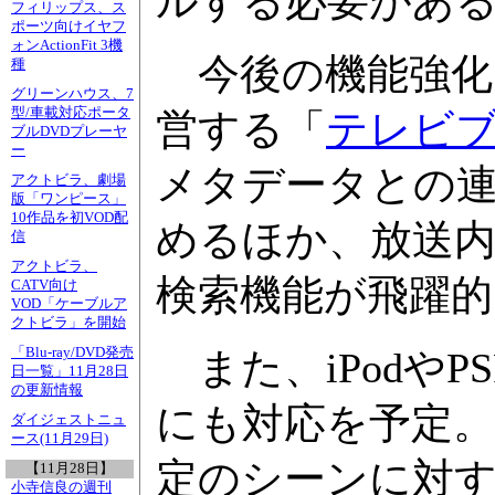
ルする必要があ
フィリップス、ス
ポーツ向けイヤフ
ォンActionFit 3機
今後の機能強化
種
グリーンハウス、7
型/車載対応ポータ
営する「
テレビ
ブルDVDプレーヤ
ー
メタデータとの
アクトビラ、劇場
版「ワンピース」
10作品を初VOD配
めるほか、放送
信
アクトビラ、
検索機能が飛躍
CATV向け
VOD「ケーブルア
クトビラ」を開始
「Blu-ray/DVD発売
また、iPodや
日一覧」11月28日
の更新情報
にも対応を予定
ダイジェストニュ
ース(11月29日)
定のシーンに対
【11月28日】
小寺信良の週刊