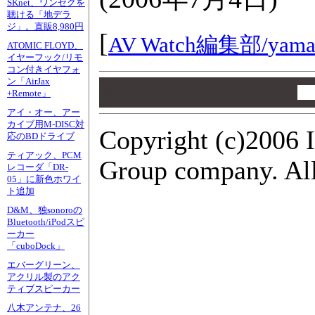
SKnet、ワンセグを
聴ける「地デラ
ジ」。直販8,980円
[
AV Watch編集部/
yama
ATOMIC FLOYD、
イヤーフック/リモ
コン付きイヤフォ
ン「AirJax
00
00
+Remote」
00
アイ・オー、アー
カイブ用M-DISC対
Copyright (c)2006 
応のBDドライブ
ティアック、PCM
Group company. All 
レコーダ「DR-
05」に新色ホワイ
ト追加
D&M、独sonoroの
Bluetooth/iPodスピ
ーカー
「cuboDock」
エバーグリーン、
アクリル製のアク
ティブスピーカー
八木アンテナ、26