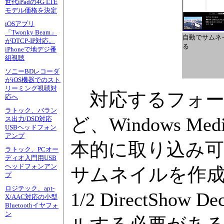
世代iPadの4G LTE
モデル価格を決定
iOSアプリ
「Twonky Beam」
自動でサムネ
がDTCP-IP対応。
る
iPhoneで地デジ番
組視聴
ソニーBDレコーダ
がiOS機器でのスト
リーミング視聴対
対応するフォーマッ
応へ
ラトック、バラン
ど、Windows M
ス出力/DSD対応
USBヘッドフォン
アンプ
本的に取り込み可
ラトック、PCオー
ディオ入門用USB
ヘッドフォンアン
サムネイルを作成す
プ
ロジテック、apt-
1/2 DirectSho
X/AAC対応の小型
Bluetoothイヤフォ
ン