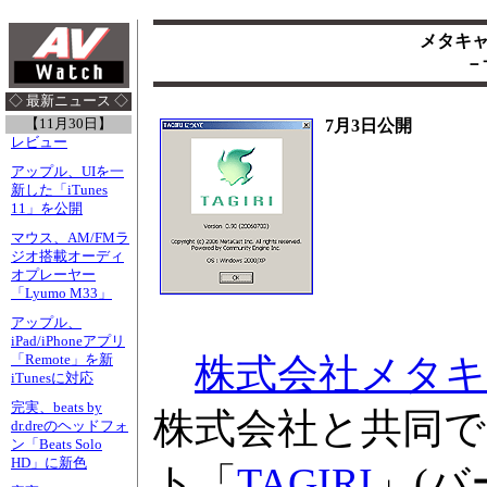
メタキ
－
◇ 最新ニュース ◇
【11月30日】
7月3日公開
レビュー
アップル、UIを一
新した「iTunes
11」を公開
マウス、AM/FMラ
ジオ搭載オーディ
オプレーヤー
「Lyumo M33」
アップル、
iPad/iPhoneアプリ
「Remote」を新
株式会社メタ
iTunesに対応
完実、beats by
株式会社と共同で
dr.dreのヘッドフォ
ン「Beats Solo
HD」に新色
ト「
TAGIRI
」(バ