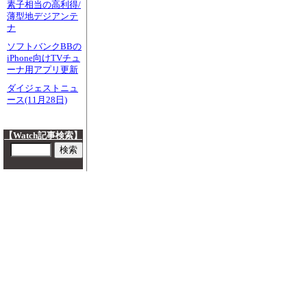
素子相当の高利得/
薄型地デジアンテ
ナ
ソフトバンクBBの
iPhone向けTVチュ
ーナ用アプリ更新
ダイジェストニュ
ース(11月28日)
【Watch記事検索】