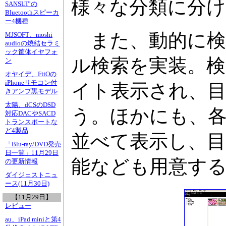
様々な分類に分け
SANSUI”の
Bluetoothスピーカ
ー4機種
また、動的に検
MJSOFT、moshi
audioの焼結セラミ
ック筐体イヤフォ
ル検索を実装。
ン
オヤイデ、FiiOの
iPhoneリモコン付
イト表示され、
きアンプ黒モデル
太陽、dCSのDSD
う。ほかにも、各
対応DACやSACD
トランスポートな
ど4製品
並べて表示し、
「Blu-ray/DVD発売
日一覧」11月29日
能なども用意す
の更新情報
ダイジェストニュ
ース(11月30日)
【11月29日】
レビュー
au、iPad miniと第4