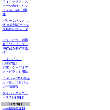
フィリップス、ス
ポーツ向けイヤフ
ォンActionFit 3機
種
グリーンハウス、7
型/車載対応ポータ
ブルDVDプレーヤ
ー
アクトビラ、劇場
版「ワンピース」
10作品を初VOD配
信
アクトビラ、
CATV向け
VOD「ケーブルア
クトビラ」を開始
「Blu-ray/DVD発売
日一覧」11月28日
の更新情報
ダイジェストニュ
ース(11月29日)
【11月28日】
小寺信良の週刊