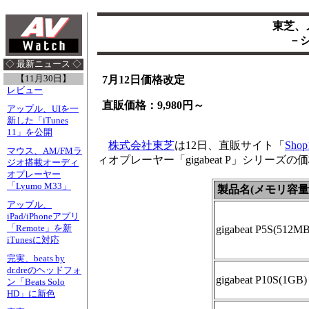
東芝、メ
－
◇ 最新ニュース ◇
【11月30日】
7月12日価格改定
レビュー
直販価格：9,980円～
アップル、UIを一
新した「iTunes
11」を公開
株式会社東芝
は12日、直販サイト「
Shop
マウス、AM/FMラ
ィオプレーヤー「gigabeat P」シリー
ジオ搭載オーディ
オプレーヤー
「Lyumo M33」
製品名(メモリ容量
アップル、
iPad/iPhoneアプリ
「Remote」を新
gigabeat P5S(512MB
iTunesに対応
完実、beats by
dr.dreのヘッドフォ
gigabeat P10S(1GB)
ン「Beats Solo
HD」に新色