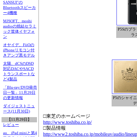
SANSUI”の
Bluetoothスピーカ
ー4機種
MJSOFT、moshi
audioの焼結セラミ
P5Sのブ
ック筐体イヤフォ
ラ
ン
オヤイデ、FiiOの
iPhoneリモコン付
きアンプ黒モデル
太陽、dCSのDSD
対応DACやSACD
トランスポートな
ど4製品
「Blu-ray/DVD発売
日一覧」11月29日
P5のシャイ
の更新情報
デ
ダイジェストニュ
ース(11月30日)
□東芝のホームページ
【11月29日】
http://www.toshiba.co.jp/
レビュー
□製品情報
au、iPad miniと第4
http://www2.toshiba.co.jp/mobileav/audio/lineup