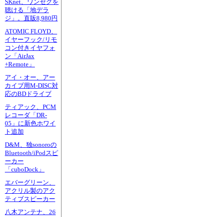
SKnet、ワンセグを
聴ける「地デラ
ジ」。直販8,980円
ATOMIC FLOYD、
イヤーフック/リモ
コン付きイヤフォ
ン「AirJax
+Remote」
アイ・オー、アー
カイブ用M-DISC対
応のBDドライブ
ティアック、PCM
レコーダ「DR-
05」に新色ホワイ
ト追加
D&M、独sonoroの
Bluetooth/iPodスピ
ーカー
「cuboDock」
エバーグリーン、
アクリル製のアク
ティブスピーカー
八木アンテナ、26