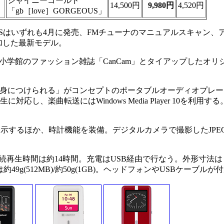
シャイニーゴールド
14,500円
9,980円
4,520円
「gb［love］GORGEOUS」
S/P10Sはいずれも4月に発売、FMチューナのマニュアルスキャン
加した最新モデル。
RGEOUS」は、小学館のファッション雑誌「CanCam」とタイアップした
リ感覚で身につけられる」がコンセプトのポータブルオーディオプレ
対応し、楽曲転送にはWindows Media Player 10を利用す
示するほか、時計機能を装備。デジタルカメラで撮影したJPEG
再生時間は約14時間。充電はUSB経由で行なう。外形寸法は
重量は約49g(512MB)/約50g(1GB)。ヘッドフォンやUSBケーブル