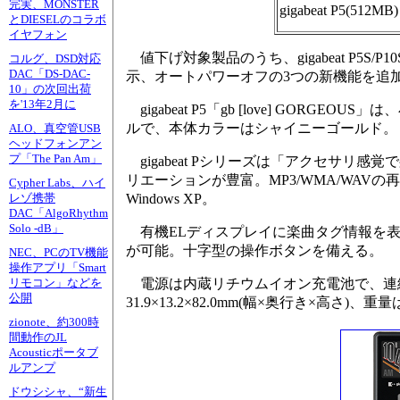
完実、MONSTER
gigabeat P5(512MB)
とDIESELのコラボ
イヤフォン
値下げ対象製品のうち、gigabeat P5
コルグ、DSD対応
DAC「DS-DAC-
示、オートパワーオフの3つの新機能を追
10」の次回出荷
を'13年2月に
gigabeat P5「gb [love] GO
ルで、本体カラーはシャイニーゴールド。
ALO、真空管USB
ヘッドフォンアン
プ「The Pan Am」
gigabeat Pシリーズは「アクセサ
リエーションが豊富。MP3/WMA/WAVの再生に
Cypher Labs、ハイ
Windows XP。
レゾ携帯
DAC「AlgoRhythm
Solo -dB」
有機ELディスプレイに楽曲タグ情報を表
が可能。十字型の操作ボタンを備える。
NEC、PCのTV機能
操作アプリ「Smart
電源は内蔵リチウムイオン充電池で、連続
リモコン」などを
公開
31.9×13.2×82.0mm(幅×奥行き×高さ)、
zionote、約300時
間動作のJL
Acousticポータブ
ルアンプ
ドウシシャ、“新生