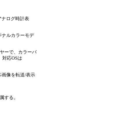
、アナログ時計表
オリジナルカラーモデ
ーヤーで、カラーバ
る。対応OSは
画像を転送/表示
が付属する。