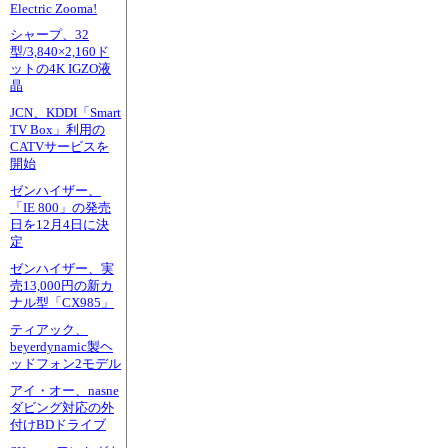
Electric Zooma!
シャープ、32
型/3,840×2,160ド
ットの4K IGZO液
晶
JCN、KDDI「Smart
TV Box」利用の
CATVサービスを
開始
ゼンハイザー、
「IE 800」の発売
日を12月4日に決
定
ゼンハイザー、実
売13,000円の新カ
ナル型「CX985」
ティアック、
beyerdynamic製ヘ
ッドフォン2モデル
アイ・オー、nasne
ダビング対応の外
付けBDドライブ