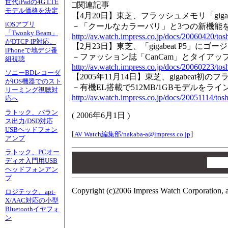
世代iPadの4G LTE
□関連記事
モデル価格を決定
【4月20日】東芝、フラッシュメモリ「giga
iOSアプリ
－「クールなカラーバリ」と3つの新機能
「Twonky Beam」
http://av.watch.impress.co.jp/docs/20060420/tos
がDTCP-IP対応。
【2月23日】東芝、「gigabeat P5」に
iPhoneで地デジ番
－ファッション誌「CanCam」とタイア
組視聴
http://av.watch.impress.co.jp/docs/20060223/tos
ソニーBDレコーダ
【2005年11月14日】東芝、gigabeat
がiOS機器でのスト
－有機EL搭載で512MB/1GBモデルをライ
リーミング視聴対
http://av.watch.impress.co.jp/docs/20051114/tos
応へ
ラトック、バラン
(
2006年6月1日
)
ス出力/DSD対応
USBヘッドフォン
[
]
AV Watch編集部/
nakaba-a@impress.co.jp
アンプ
ラトック、PCオー
00
ディオ入門用USB
00
ヘッドフォンアン
00
プ
Copyright (c)2006 Impress Watch Corporation, a
ロジテック、apt-
X/AAC対応の小型
Bluetoothイヤフォ
ン