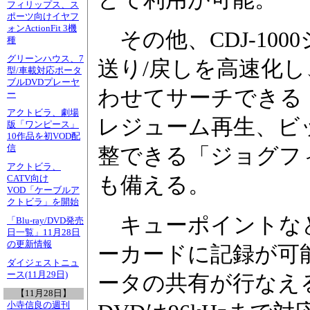
フィリップス、ス
ポーツ向けイヤフ
ォンActionFit 3機
その他、CDJ-10
種
グリーンハウス、7
送り/戻しを高速化
型/車載対応ポータ
ブルDVDプレーヤ
わせてサーチできる
ー
アクトビラ、劇場
レジューム再生、ビ
版「ワンピース」
10作品を初VOD配
信
整できる「ジョグフ
アクトビラ、
も備える。
CATV向け
VOD「ケーブルア
クトビラ」を開始
キューポイントなど
「Blu-ray/DVD発売
日一覧」11月28日
の更新情報
ーカードに記録が可能
ダイジェストニュ
ース(11月29日)
ータの共有が行なえる。
【11月28日】
小寺信良の週刊