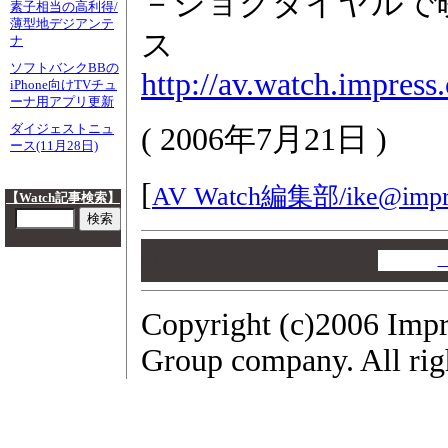
－ジョグダイヤルで
素子相当の高利得/
薄型地デジアンテ
ス
ナ
ソフトバンクBBの
http://av.watch.impres
iPhone向けTVチュ
ーナ用アプリ更新
ダイジェストニュ
(
2006年7月21日
)
ース(11月28日)
[
AV Watch編集部/
ike@impr
【Watch記事検索】
00
00
00
Copyright (c)2006 Impr
Group company. All righ