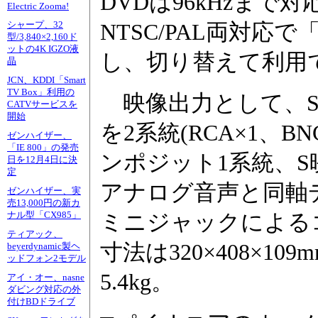
DVDは96kHzまで対
Electric Zooma!
シャープ、32
NTSC/PAL両対応で
型/3,840×2,160ド
ットの4K IGZO液
し、切り替えて利用
晶
JCN、KDDI「Smart
TV Box」利用の
映像出力として、S
CATVサービスを
開始
を2系統(RCA×1、
ゼンハイザー、
「IE 800」の発売
ンポジット1系統、S
日を12月4日に決
定
アナログ音声と同軸デ
ゼンハイザー、実
売13,000円の新カ
ナル型「CX985」
ミニジャックによる
ティアック、
寸法は320×408×10
beyerdynamic製ヘ
ッドフォン2モデル
5.4kg。
アイ・オー、nasne
ダビング対応の外
付けBDドライブ