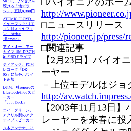
□パイオニアのホー
SKnet、ワンセグを
聴ける「地デラ
http://www.pioneer.co.j
ジ」。直販8,980円
ATOMIC FLOYD、
□ニュースリリース
イヤーフック/リモ
コン付きイヤフォ
http://pioneer.jp/press/
ン「AirJax
+Remote」
□関連記事
アイ・オー、アー
カイブ用M-DISC対
応のBDドライブ
【2月23日】パイオニ
ティアック、PCM
ーヤー
レコーダ「DR-
05」に新色ホワイ
ト追加
－上位モデルはジョ
D&M、独sonoroの
Bluetooth/iPodスピ
http://av.watch.impress
ーカー
「cuboDock」
【2003年11月13
エバーグリーン、
アクリル製のアク
レーヤーを来春に投
ティブスピーカー
八木アンテナ、26