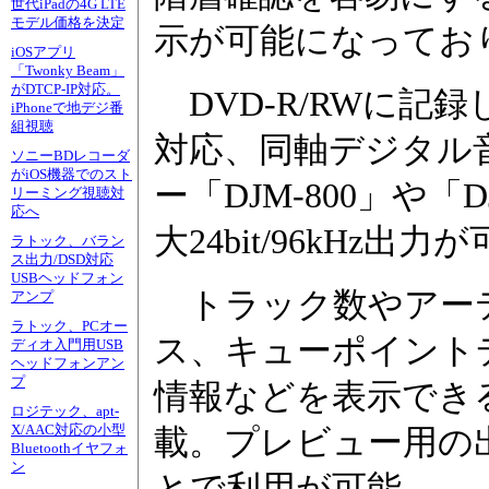
世代iPadの4G LTE
モデル価格を決定
示が可能になってお
iOSアプリ
「Twonky Beam」
がDTCP-IP対応。
DVD-R/RWに記録し
iPhoneで地デジ番
組視聴
対応、同軸デジタル
ソニーBDレコーダ
がiOS機器でのスト
ー「DJM-800」や「
リーミング視聴対
応へ
大24bit/96kHz出
ラトック、バラン
ス出力/DSD対応
USBヘッドフォン
トラック数やアー
アンプ
ラトック、PCオー
ス、キューポイント
ディオ入門用USB
ヘッドフォンアン
プ
情報などを表示でき
ロジテック、apt-
X/AAC対応の小型
載。プレビュー用の
Bluetoothイヤフォ
ン
とで利用が可能。