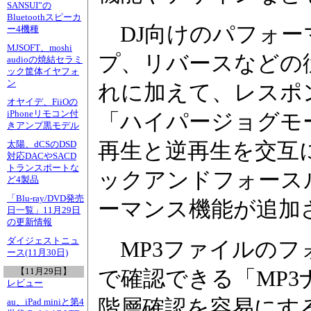
SANSUI”の
Bluetoothスピーカ
DJ向けのパフォー
ー4機種
MJSOFT、moshi
プ、リバースなどの
audioの焼結セラミ
ック筐体イヤフォ
ン
れに加えて、レスポ
オヤイデ、FiiOの
iPhoneリモコン付
「ハイパージョグモ
きアンプ黒モデル
再生と逆再生を交互
太陽、dCSのDSD
対応DACやSACD
トランスポートな
ックアンドフォース
ど4製品
「Blu-ray/DVD発売
ーマンス機能が追加
日一覧」11月29日
の更新情報
ダイジェストニュ
MP3ファイルのフ
ース(11月30日)
【11月29日】
で確認できる「MP
レビュー
階層確認を容易にする
au、iPad miniと第4