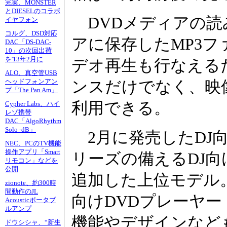
完実、MONSTER
とDIESELのコラボ
DVDメディアの読み
イヤフォン
コルグ、DSD対応
アに保存したMP3フ
DAC「DS-DAC-
10」の次回出荷
を'13年2月に
デオ再生も行なえる
ALO、真空管USB
ヘッドフォンアン
ンスだけでなく、映
プ「The Pan Am」
利用できる。
Cypher Labs、ハイ
レゾ携帯
DAC「AlgoRhythm
Solo -dB」
2月に発売したDJ向け
NEC、PCのTV機能
操作アプリ「Smart
リーズの備えるDJ向
リモコン」などを
公開
追加した上位モデル。ま
zionote、約300時
間動作のJL
向けDVDプレーヤー「
Acousticポータブ
ルアンプ
機能やデザインなど
ドウシシャ、“新生