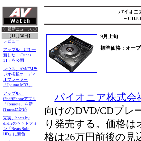
パイオニア
－CDJ
◇ 最新ニュース ◇
【11月30日】
9月上旬
レビュー
標準価格：オープ
アップル、UIを一
新した「iTunes
11」を公開
マウス、AM/FMラ
ジオ搭載オーディ
オプレーヤー
「Lyumo M33」
アップル、
パイオニア株式会
iPad/iPhoneアプリ
「Remote」を新
向けのDVD/CDプレー
iTunesに対応
完実、beats by
り発売する。価格は
dr.dreのヘッドフォ
ン「Beats Solo
格は26万円前後の見
HD」に新色