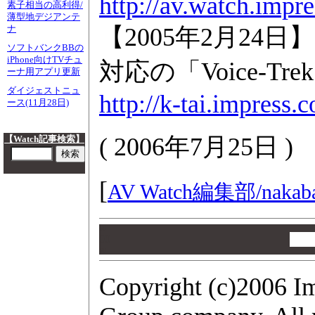
http://av.watch.impr
素子相当の高利得/
薄型地デジアンテ
【2005年2月24
ナ
ソフトバンクBBの
iPhone向けTVチュ
対応の「Voice-Tre
ーナ用アプリ更新
ダイジェストニュ
http://k-tai.impress.
ース(11月28日)
(
2006年7月25日
)
【Watch記事検索】
[
AV Watch編集部/
nakab
00
00
00
Copyright (c)2006 I