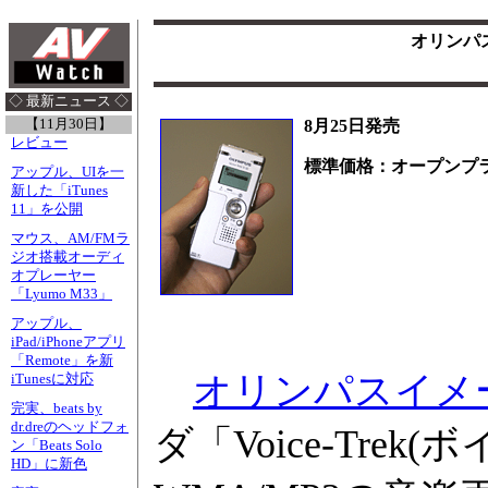
オリンパス
◇ 最新ニュース ◇
【11月30日】
8月25日発売
レビュー
標準価格：オープンプ
アップル、UIを一
新した「iTunes
11」を公開
マウス、AM/FMラ
ジオ搭載オーディ
オプレーヤー
「Lyumo M33」
アップル、
iPad/iPhoneアプリ
「Remote」を新
オリンパスイメ
iTunesに対応
完実、beats by
dr.dreのヘッドフォ
ダ「Voice-Tr
ン「Beats Solo
HD」に新色