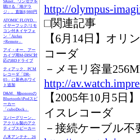
SKnet、ワンセグを
http://olympus-imagi
聴ける「地デラ
ジ」。直販8,980円
□関連記事
ATOMIC FLOYD、
イヤーフック/リモ
コン付きイヤフォ
【6月14日】オリ
ン「AirJax
+Remote」
コーダ
アイ・オー、アー
カイブ用M-DISC対
応のBDドライブ
－メモリ容量256
ティアック、PCM
レコーダ「DR-
http://av.watch.impr
05」に新色ホワイ
ト追加
D&M、独sonoroの
【2005年10月5
Bluetooth/iPodスピ
ーカー
イスレコーダ
「cuboDock」
エバーグリーン、
アクリル製のアク
－接続ケーブル不要。
ティブスピーカー
八木アンテナ、26