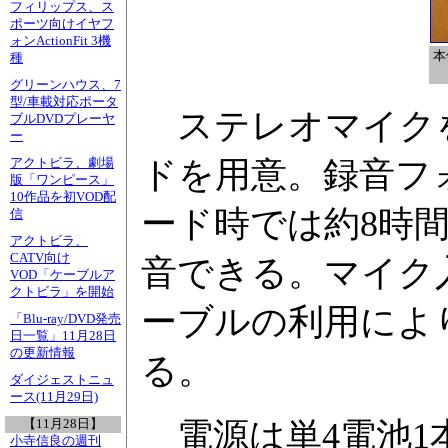
フィリップス、ス
ポーツ向けイヤフ
ォンActionFit 3機
本
種
グリーンハウス、7
型/車載対応ポータ
ステレオマイクを内
ブルDVDプレーヤ
ー
ドを用意。録音フ
アクトビラ、劇場
版「ワンピース」
10作品を初VOD配
ード時では約8時間
信
アクトビラ、
CATV向け
音できる。マイク
VOD「ケーブルア
クトビラ」を開始
ーブルの利用によ
「Blu-ray/DVD発売
日一覧」11月28日
の更新情報
る。
ダイジェストニュ
ース(11月29日)
電源は単4電池1
【11月28日】
小寺信良の週刊