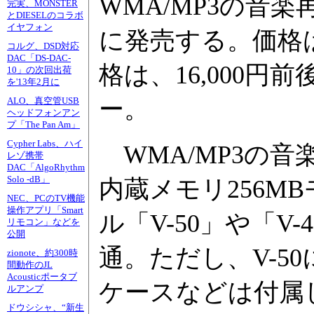
WMA/MP3の音楽
完実、MONSTER
とDIESELのコラボ
イヤフォン
に発売する。価格
コルグ、DSD対応
DAC「DS-DAC-
格は、16,000
10」の次回出荷
を'13年2月に
ー。
ALO、真空管USB
ヘッドフォンアン
プ「The Pan Am」
Cypher Labs、ハイ
WMA/MP3の
レゾ携帯
DAC「AlgoRhythm
Solo -dB」
内蔵メモリ256MB
NEC、PCのTV機能
操作アプリ「Smart
ル「V-50」や「
リモコン」などを
公開
通。ただし、V-5
zionote、約300時
間動作のJL
Acousticポータブ
ケースなどは付属
ルアンプ
ドウシシャ、“新生