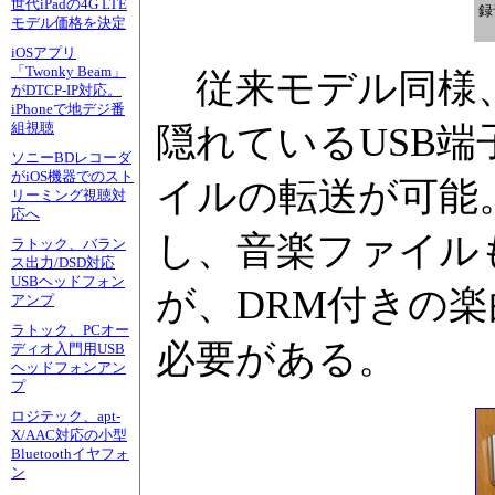
世代iPadの4G LTE
録
モデル価格を決定
iOSアプリ
「Twonky Beam」
従来モデル同様、
がDTCP-IP対応。
iPhoneで地デジ番
組視聴
隠れているUSB端
ソニーBDレコーダ
がiOS機器でのスト
イルの転送が可能
リーミング視聴対
応へ
し、音楽ファイル
ラトック、バラン
ス出力/DSD対応
USBヘッドフォン
が、DRM付きの楽曲はW
アンプ
ラトック、PCオー
必要がある。
ディオ入門用USB
ヘッドフォンアン
プ
ロジテック、apt-
X/AAC対応の小型
Bluetoothイヤフォ
ン