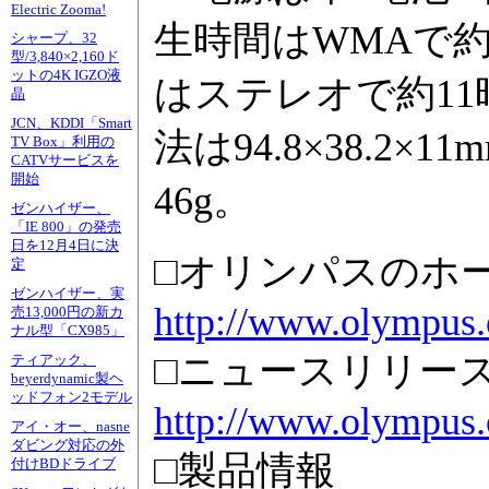
Electric Zooma!
生時間はWMAで約
シャープ、32
型/3,840×2,160ド
ットの4K IGZO液
はステレオで約11
晶
JCN、KDDI「Smart
法は94.8×38.2
TV Box」利用の
CATVサービスを
開始
46g。
ゼンハイザー、
「IE 800」の発売
日を12月4日に決
□オリンパスのホ
定
ゼンハイザー、実
http://www.olympus.c
売13,000円の新カ
ナル型「CX985」
□ニュースリリー
ティアック、
beyerdynamic製ヘ
ッドフォン2モデル
http://www.olympus.
アイ・オー、nasne
ダビング対応の外
□製品情報
付けBDドライブ