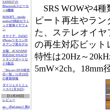
SANSUI”の
SRS WOWや4
Bluetoothスピーカ
ー4機種
MJSOFT、moshi
ピート再生やラン
audioの焼結セラミ
ック筐体イヤフォ
た、ステレオイヤフ
ン
オヤイデ、FiiOの
iPhoneリモコン付
の再生対応ビットレ
きアンプ黒モデル
太陽、dCSのDSD
特性は20Hz～20
対応DACやSACD
トランスポートな
ど4製品
5mW×2ch。18
「Blu-ray/DVD発売
日一覧」11月29日
の更新情報
ダイジェストニュ
ース(11月30日)
【11月29日】
レビュー
au、iPad miniと第4