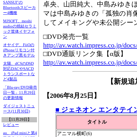
SANSUI”の
卓央、山田純大、中島みゆき
Bluetoothスピーカ
マは中島みゆきの「孤独の肖像1
ー4機種
してメイキングや未公開シー
MJSOFT、moshi
audioの焼結セラミ
ック筐体イヤフォ
□DVD発売一覧
ン
http://av.watch.impress.co.jp/docs
オヤイデ、FiiOの
iPhoneリモコン付
□DVD通販リンク集【α版】
きアンプ黒モデル
http://av.watch.impress.co.jp/doc
太陽、dCSのDSD
対応DACやSACD
トランスポートな
ど4製品
【新規追
「Blu-ray/DVD発売
日一覧」11月29日
【2006年8月25日】
の更新情報
ダイジェストニュ
■ ジェネオン エンタテイ
ース(11月30日)
【11月29日】
タイトル
レビュー
au、iPad miniと第4
アニマル横町(6)