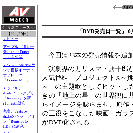
◇ 最新ニュース ◇
「DVD発売日一覧」 
【11月30日】
レビュー
アップル、UIを一
新した「iTunes
今回は23本の発売情報を追
11」を公開
マウス、AM/FMラ
演劇界のカリスマ・唐十郎が
ジオ搭載オーディ
オプレーヤー
人気番組「プロジェクトX～
「Lyumo M33」
～」の主題歌としてヒットし
アップル、
iPad/iPhoneアプリ
きの「地上の星」の世界観に
「Remote」を新
らイメージを膨らませ、原作
iTunesに対応
完実、beats by
の三役をこなした映画「ガラ
dr.dreのヘッドフォ
がDVD化される。
ン「Beats Solo
HD」に新色