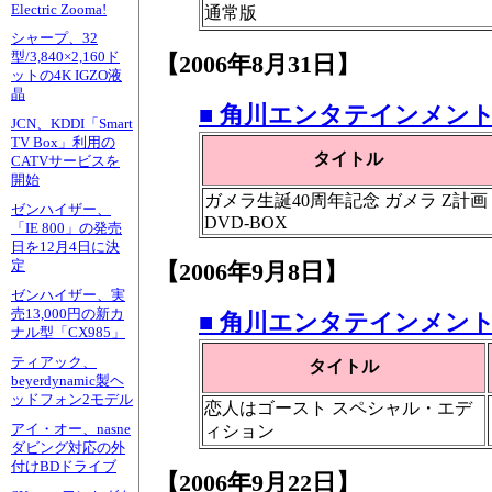
Electric Zooma!
通常版
シャープ、32
型/3,840×2,160ド
【2006年8月31日】
ットの4K IGZO液
晶
■ 角川エンタテインメン
JCN、KDDI「Smart
TV Box」利用の
タイトル
CATVサービスを
開始
ガメラ生誕40周年記念 ガメラ Z計画
ゼンハイザー、
DVD-BOX
「IE 800」の発売
日を12月4日に決
定
【2006年9月8日】
ゼンハイザー、実
売13,000円の新カ
■ 角川エンタテインメン
ナル型「CX985」
ティアック、
タイトル
beyerdynamic製ヘ
ッドフォン2モデル
恋人はゴースト スペシャル・エデ
アイ・オー、nasne
ィション
ダビング対応の外
付けBDドライブ
【2006年9月22日】