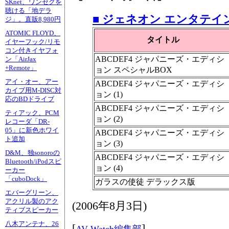
SKnet、ワンセグを
聴ける「地デラ
■ ジェネオン エンタテイ
ジ」。直販8,980円
ATOMIC FLOYD、
タイトル
イヤーフック/リモ
コン付きイヤフォ
ABCDEF4 ジャパニーズ・エディシ
ン「AirJax
+Remote」
ョン スペシャルBOX
アイ・オー、アー
ABCDEF4 ジャパニーズ・エディシ
カイブ用M-DISC対
ョン (1)
応のBDドライブ
ABCDEF4 ジャパニーズ・エディシ
ティアック、PCM
ョン (2)
レコーダ「DR-
05」に新色ホワイ
ABCDEF4 ジャパニーズ・エディシ
ト追加
ョン (3)
D&M、独sonoroの
ABCDEF4 ジャパニーズ・エディシ
Bluetooth/iPodスピ
ョン (4)
ーカー
「cuboDock」
ガラスの使徒 デラックス版
エバーグリーン、
アクリル製のアク
(
2006年8月3日
)
ティブスピーカー
八木アンテナ、26
[
]