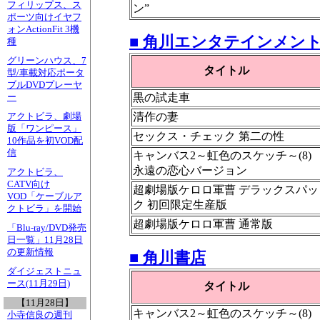
フィリップス、ス
ン”
ポーツ向けイヤフ
ォンActionFit 3機
■ 角川エンタテインメン
種
グリーンハウス、7
タイトル
型/車載対応ポータ
ブルDVDプレーヤ
黒の試走車
ー
清作の妻
アクトビラ、劇場
版「ワンピース」
セックス・チェック 第二の性
10作品を初VOD配
信
キャンバス2～虹色のスケッチ～(8)
永遠の恋心バージョン
アクトビラ、
CATV向け
超劇場版ケロロ軍曹 デラックスパッ
VOD「ケーブルア
ク 初回限定生産版
クトビラ」を開始
超劇場版ケロロ軍曹 通常版
「Blu-ray/DVD発売
日一覧」11月28日
の更新情報
■ 角川書店
ダイジェストニュ
ース(11月29日)
タイトル
【11月28日】
キャンバス2～虹色のスケッチ～(8)
小寺信良の週刊