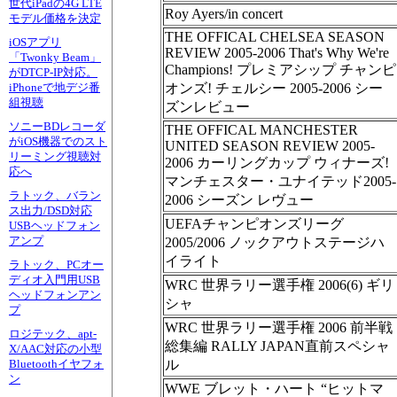
世代iPadの4G LTE
Roy Ayers/in concert
モデル価格を決定
THE OFFICAL CHELSEA SEASON
iOSアプリ
REVIEW 2005-2006 That's Why We're
「Twonky Beam」
Champions! プレミアシップ チャンピ
がDTCP-IP対応。
オンズ! チェルシー 2005-2006 シー
iPhoneで地デジ番
組視聴
ズンレビュー
ソニーBDレコーダ
THE OFFICAL MANCHESTER
がiOS機器でのスト
UNITED SEASON REVIEW 2005-
リーミング視聴対
2006 カーリングカップ ウィナーズ!
応へ
マンチェスター・ユナイテッド2005-
ラトック、バラン
2006 シーズン レヴュー
ス出力/DSD対応
UEFAチャンピオンズリーグ
USBヘッドフォン
アンプ
2005/2006 ノックアウトステージハ
イライト
ラトック、PCオー
ディオ入門用USB
WRC 世界ラリー選手権 2006(6) ギリ
ヘッドフォンアン
シャ
プ
WRC 世界ラリー選手権 2006 前半戦
ロジテック、apt-
総集編 RALLY JAPAN直前スペシャ
X/AAC対応の小型
ル
Bluetoothイヤフォ
ン
WWE ブレット・ハート “ヒットマ