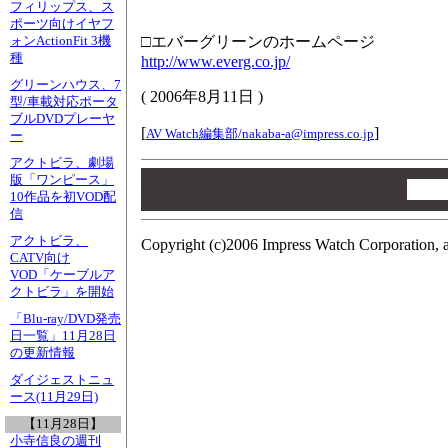
フィリップス、ス
ポーツ向けイヤフ
□エバーグリーンのホームページ
ォンActionFit 3機
種
http://www.everg.co.jp/
グリーンハウス、7
(
2006年8月11日
)
型/車載対応ポータ
ブルDVDプレーヤ
[
]
AV Watch編集部/
nakaba-a@impress.co.jp
ー
アクトビラ、劇場
00
版「ワンピース」
00
10作品を初VOD配
00
信
アクトビラ、
Copyright (c)2006 Impress Watch Corporation, a
CATV向け
VOD「ケーブルア
クトビラ」を開始
「Blu-ray/DVD発売
日一覧」11月28日
の更新情報
ダイジェストニュ
ース(11月29日)
【11月28日】
小寺信良の週刊