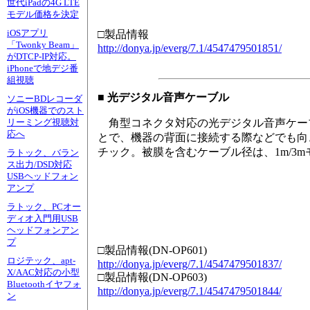
世代iPadの4G LTE
モデル価格を決定
iOSアプリ
□製品情報
「Twonky Beam」
http://donya.jp/everg/7.1/4547479501851/
がDTCP-IP対応。
iPhoneで地デジ番
組視聴
■ 光デジタル音声ケーブル
ソニーBDレコーダ
がiOS機器でのスト
角型コネクタ対応の光デジタル音声ケー
リーミング視聴対
応へ
とで、機器の背面に接続する際などでも向
チック。被膜を含むケーブル径は、1m/3m
ラトック、バラン
ス出力/DSD対応
USBヘッドフォン
アンプ
ラトック、PCオー
ディオ入門用USB
ヘッドフォンアン
プ
□製品情報(DN-OP601)
ロジテック、apt-
http://donya.jp/everg/7.1/4547479501837/
X/AAC対応の小型
□製品情報(DN-OP603)
Bluetoothイヤフォ
http://donya.jp/everg/7.1/4547479501844/
ン