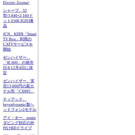
Electric Zooma!
シャープ、32
型/3,840×2,160ド
ットの4K IGZO液
晶
JCN、KDDI「Smart
TV Box」利用の
CATVサービスを
開始
ゼンハイザー、
「IE 800」の発売
日を12月4日に決
定
ゼンハイザー、実
売13,000円の新カ
ナル型「CX985」
ティアック、
beyerdynamic製ヘ
ッドフォン2モデル
アイ・オー、nasne
ダビング対応の外
付けBDドライブ