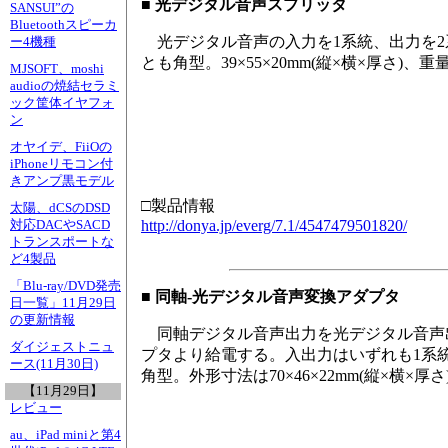
■ 光デジタル音声スプリッタ
SANSUI”の
Bluetoothスピーカ
光デジタル音声の入力を1系統、出力を2
ー4機種
とも角型。39×55×20mm(縦×横×厚さ)、重量
MJSOFT、moshi
audioの焼結セラミ
ック筐体イヤフォ
ン
オヤイデ、FiiOの
iPhoneリモコン付
きアンプ黒モデル
□製品情報
太陽、dCSのDSD
http://donya.jp/everg/7.1/4547479501820/
対応DACやSACD
トランスポートな
ど4製品
「Blu-ray/DVD発売
■ 同軸-光デジタル音声変換アダプタ
日一覧」11月29日
の更新情報
同軸デジタル音声出力を光デジタル音声
ダイジェストニュ
プタより給電する。入出力はいずれも1系
ース(11月30日)
角型。外形寸法は70×46×22mm(縦×横×厚さ
【11月29日】
レビュー
au、iPad miniと第4