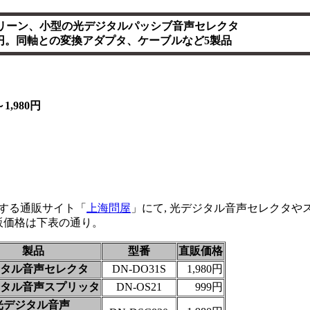
リーン、小型の光デジタルパッシブ音声セレクタ
80円。同軸との変換アダプタ、ケーブルなど5製品
1,980円
する通販サイト「
上海問屋
」にて, 光デジタル音声セレクタや
販価格は下表の通り。
製品
型番
直販価格
タル音声セレクタ
DN-DO31S
1,980円
タル音声スプリッタ
DN-OS21
999円
光デジタル音声