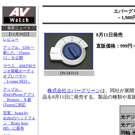
エバーグ
－1,9
◇ 最新ニュース ◇
【11月30日】
8月11日発売
レビュー
直販価格：999円～
アップル、UIを一
新した「iTunes
11」を公開
マウス、AM/FMラ
ジオ搭載オーディ
DN-DO31S
オプレーヤー
「Lyumo M33」
アップル、
株式会社エバーグリーン
は、同社が展開
iPad/iPhoneアプリ
品を8月11日に発売する。製品の種類や直
「Remote」を新
iTunesに対応
完実、beats by
光デジ
dr.dreのヘッドフォ
ン「Beats Solo
光デジ
HD」に新色
同軸-