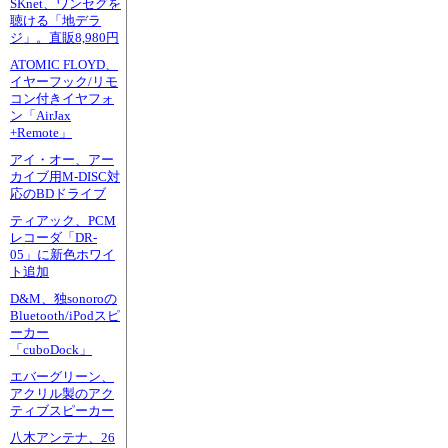
SKnet、ワンセグを
聴ける「地デラ
ジ」。直販8,980円
ATOMIC FLOYD、
イヤーフック/リモ
コン付きイヤフォ
ン「AirJax
+Remote」
アイ・オー、アー
カイブ用M-DISC対
応のBDドライブ
ティアック、PCM
レコーダ「DR-
05」に新色ホワイ
ト追加
D&M、独sonoroの
Bluetooth/iPodスピ
ーカー
「cuboDock」
エバーグリーン、
アクリル製のアク
ティブスピーカー
八木アンテナ、26