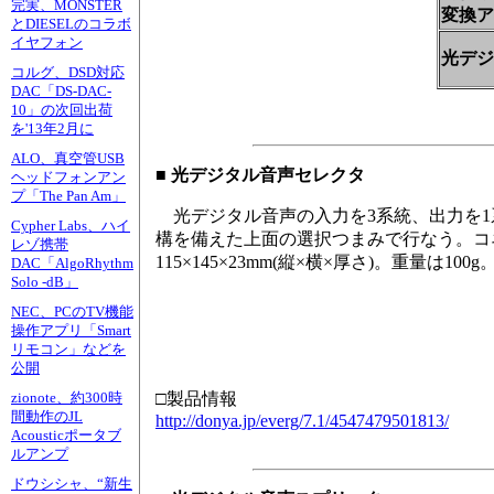
完実、MONSTER
変換ア
とDIESELのコラボ
イヤフォン
光デジ
コルグ、DSD対応
DAC「DS-DAC-
10」の次回出荷
を'13年2月に
ALO、真空管USB
■ 光デジタル音声セレクタ
ヘッドフォンアン
プ「The Pan Am」
光デジタル音声の入力を3系統、出力を1
Cypher Labs、ハイ
構を備えた上面の選択つまみで行なう。コ
レゾ携帯
115×145×23mm(縦×横×厚さ)。重量は100g
DAC「AlgoRhythm
Solo -dB」
NEC、PCのTV機能
操作アプリ「Smart
リモコン」などを
公開
□製品情報
zionote、約300時
間動作のJL
http://donya.jp/everg/7.1/4547479501813/
Acousticポータブ
ルアンプ
ドウシシャ、“新生