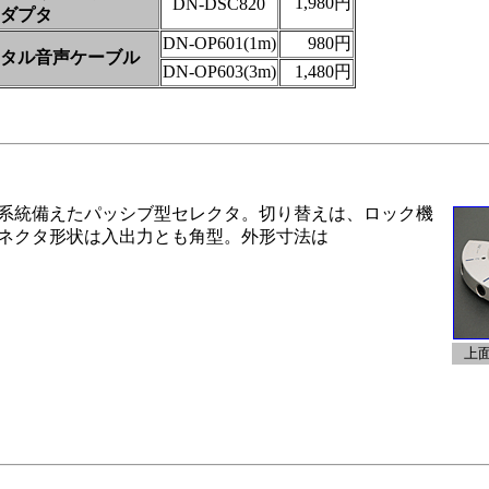
1,980円
DN-DSC820
ダプタ
DN-OP601(1m)
980円
タル音声ケーブル
DN-OP603(3m)
1,480円
系統備えたパッシブ型セレクタ。切り替えは、ロック機
ネクタ形状は入出力とも角型。外形寸法は
。
上