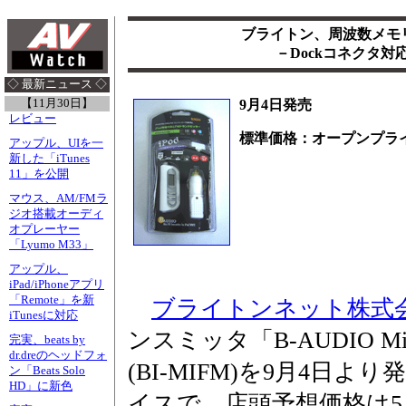
ブライトン、周波数メモリ
－Dockコネクタ
◇ 最新ニュース ◇
【11月30日】
9月4日発売
レビュー
標準価格：オープンプラ
アップル、UIを一
新した「iTunes
11」を公開
マウス、AM/FMラ
ジオ搭載オーディ
オプレーヤー
「Lyumo M33」
アップル、
iPad/iPhoneアプリ
「Remote」を新
ブライトンネット株式
iTunesに対応
ンスミッタ「B-AUDIO Mini FM
完実、beats by
dr.dreのヘッドフォ
(BI-MIFM)を9月4日
ン「Beats Solo
HD」に新色
イスで、店頭予想価格は5