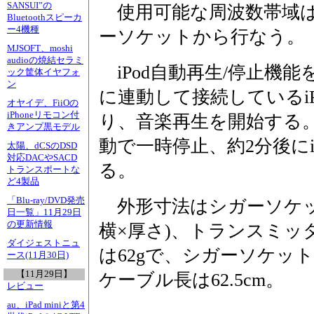
SANSUI”の
使用可能な周波数帯域は7
Bluetoothスピーカ
ー4機種
ーソケットから行なう。
MJSOFT、moshi
audioの焼結セラミ
iPod自動再生/停止機
ック筐体イヤフォ
ン
に連動して接続しているi
オヤイデ、FiiOの
iPhoneリモコン付
り、音楽再生を開始する。
きアンプ黒モデル
動で一時停止、約2分後にi
太陽、dCSのDSD
対応DACやSACD
る。
トランスポートな
ど4製品
「Blu-ray/DVD発売
外形寸法はシガーソケット部が
日一覧」11月29日
の更新情報
横×厚さ)、トランスミッタ部
ダイジェストニュ
は62gで、シガーソケット
ース(11月30日)
【11月29日】
ケーブル長は62.5cm。
レビュー
au、iPad miniと第4