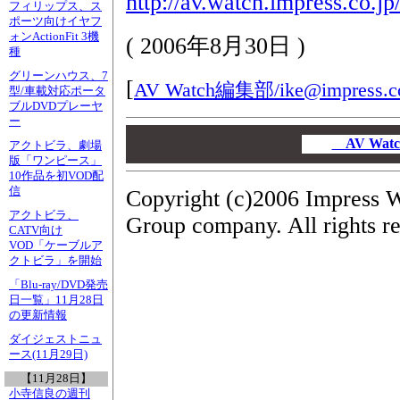
http://av.watch.impress.co.j
フィリップス、ス
ポーツ向けイヤフ
ォンActionFit 3機
(
2006年8月30日
)
種
グリーンハウス、7
[
AV Watch編集部/
ike@impress.c
型/車載対応ポータ
ブルDVDプレーヤ
ー
00
00
AV Wa
アクトビラ、劇場
00
版「ワンピース」
10作品を初VOD配
信
Copyright (c)2006 Impress W
アクトビラ、
Group company. All rights r
CATV向け
VOD「ケーブルア
クトビラ」を開始
「Blu-ray/DVD発売
日一覧」11月28日
の更新情報
ダイジェストニュ
ース(11月29日)
【11月28日】
小寺信良の週刊