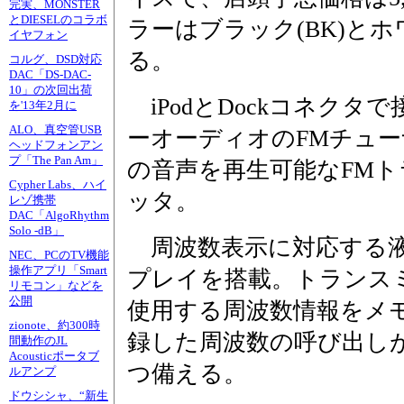
完実、MONSTER
とDIESELのコラボ
ラーはブラック(BK)とホ
イヤフォン
る。
コルグ、DSD対応
DAC「DS-DAC-
10」の次回出荷
iPodとDockコネクタ
を'13年2月に
ALO、真空管USB
ーオーディオのFMチューナ
ヘッドフォンアン
プ「The Pan Am」
の音声を再生可能なFMト
Cypher Labs、ハイ
ッタ。
レゾ携帯
DAC「AlgoRhythm
Solo -dB」
周波数表示に対応する
NEC、PCのTV機能
操作アプリ「Smart
プレイを搭載。トランス
リモコン」などを
公開
使用する周波数情報をメ
zionote、約300時
録した周波数の呼び出し
間動作のJL
Acousticポータブ
つ備える。
ルアンプ
ドウシシャ、“新生