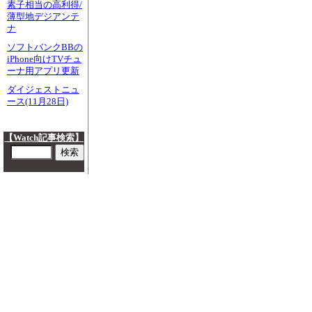
素子相当の高利得/
薄型地デジアンテ
ナ
ソフトバンクBBの
iPhone向けTVチュ
ーナ用アプリ更新
ダイジェストニュ
ース(11月28日)
【Watch記事検索】