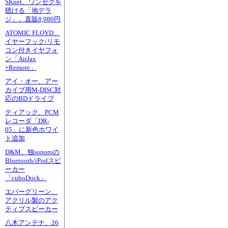
SKnet、ワンセグを
聴ける「地デラ
ジ」。直販8,980円
ATOMIC FLOYD、
イヤーフック/リモ
コン付きイヤフォ
ン「AirJax
+Remote」
アイ・オー、アー
カイブ用M-DISC対
応のBDドライブ
ティアック、PCM
レコーダ「DR-
05」に新色ホワイ
ト追加
D&M、独sonoroの
Bluetooth/iPodスピ
ーカー
「cuboDock」
エバーグリーン、
アクリル製のアク
ティブスピーカー
八木アンテナ、26