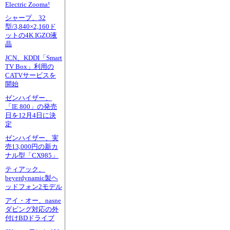
Electric Zooma!
シャープ、32
型/3,840×2,160ド
ットの4K IGZO液
晶
JCN、KDDI「Smart
TV Box」利用の
CATVサービスを
開始
ゼンハイザー、
「IE 800」の発売
日を12月4日に決
定
ゼンハイザー、実
売13,000円の新カ
ナル型「CX985」
ティアック、
beyerdynamic製ヘ
ッドフォン2モデル
アイ・オー、nasne
ダビング対応の外
付けBDドライブ