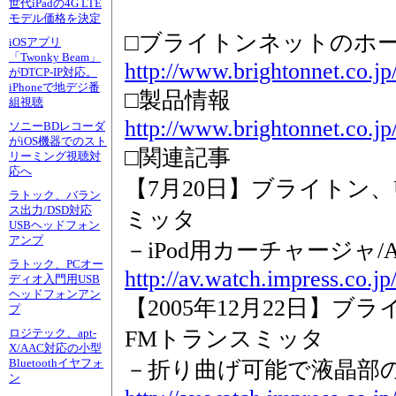
世代iPadの4G LTE
モデル価格を決定
□ブライトンネットのホ
iOSアプリ
「Twonky Beam」
http://www.brightonnet.co.jp
がDTCP-IP対応。
iPhoneで地デジ番
□製品情報
組視聴
http://www.brightonnet.co.jp
ソニーBDレコーダ
がiOS機器でのスト
□関連記事
リーミング視聴対
応へ
【7月20日】ブライトン、
ラトック、バラン
ス出力/DSD対応
ミッタ
USBヘッドフォン
アンプ
－iPod用カーチャージャ
ラトック、PCオー
http://av.watch.impress.co.j
ディオ入門用USB
ヘッドフォンアン
【2005年12月22日】
プ
FMトランスミッタ
ロジテック、apt-
X/AAC対応の小型
Bluetoothイヤフォ
－折り曲げ可能で液晶部
ン