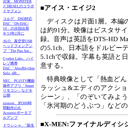
完実、MONSTER
とDIESELのコラボ
■アイス・エイジ2
イヤフォン
コルグ、DSD対応
ディスクは片面1層。本編
DAC「DS-DAC-
10」の次回出荷
は約91分。映像はビスタサ
を'13年2月に
録。音声は英語をDTS-HD Maste
ALO、真空管USB
ヘッドフォンアン
の5.1ch、日本語をドルビー
プ「The Pan Am」
5.1chで収録。字幕も英語と
Cypher Labs、ハイ
レゾ携帯
意する。
DAC「AlgoRhythm
Solo -dB」
特典映像として「熱血どん
NEC、PCのTV機能
操作アプリ「Smart
ラッシュ&エディのアクショ
リモコン」などを
シーン」、「のぞいてみよう
公開
zionote、約300時
「氷河期のどうぶつ」など
間動作のJL
Acousticポータブ
ルアンプ
■X-MEN:ファイナルディシ
ドウシシャ、“新生