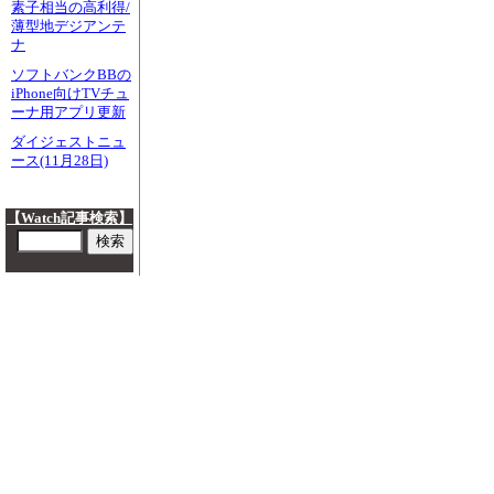
素子相当の高利得/
薄型地デジアンテ
ナ
ソフトバンクBBの
iPhone向けTVチュ
ーナ用アプリ更新
ダイジェストニュ
ース(11月28日)
【Watch記事検索】