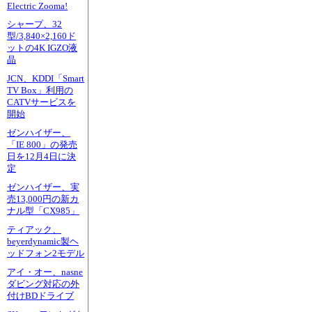
Electric Zooma!
シャープ、32
型/3,840×2,160ド
ットの4K IGZO液
晶
JCN、KDDI「Smart
TV Box」利用の
CATVサービスを
開始
ゼンハイザー、
「IE 800」の発売
日を12月4日に決
定
ゼンハイザー、実
売13,000円の新カ
ナル型「CX985」
ティアック、
beyerdynamic製ヘ
ッドフォン2モデル
アイ・オー、nasne
ダビング対応の外
付けBDドライブ