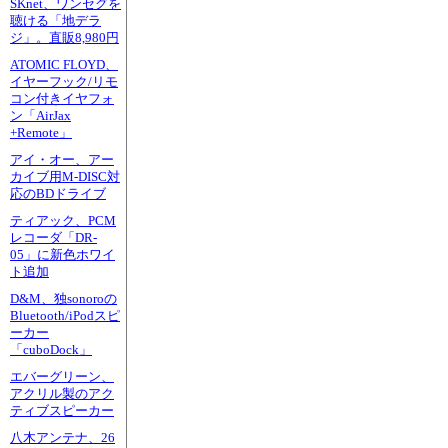
SKnet、ワンセグを
聴ける「地デラ
ジ」。直販8,980円
ATOMIC FLOYD、
イヤーフック/リモ
コン付きイヤフォ
ン「AirJax
+Remote」
アイ・オー、アー
カイブ用M-DISC対
応のBDドライブ
ティアック、PCM
レコーダ「DR-
05」に新色ホワイ
ト追加
D&M、独sonoroの
Bluetooth/iPodスピ
ーカー
「cuboDock」
エバーグリーン、
アクリル製のアク
ティブスピーカー
八木アンテナ、26