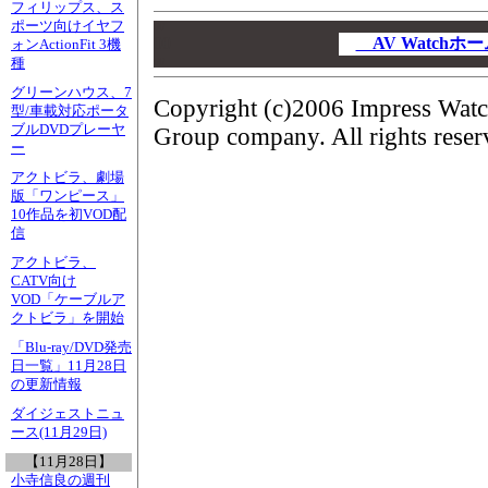
フィリップス、ス
ポーツ向けイヤフ
00
00
AV Watch
ォンActionFit 3機
種
00
グリーンハウス、7
Copyright (c)2006 Impress Watc
型/車載対応ポータ
ブルDVDプレーヤ
Group company. All rights reser
ー
アクトビラ、劇場
版「ワンピース」
10作品を初VOD配
信
アクトビラ、
CATV向け
VOD「ケーブルア
クトビラ」を開始
「Blu-ray/DVD発売
日一覧」11月28日
の更新情報
ダイジェストニュ
ース(11月29日)
【11月28日】
小寺信良の週刊