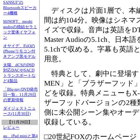
SANSUI”の
Bluetoothスピーカ
ディスクは片面1層で、本
ー4機種
間は約104分。映像はシネマ
MJSOFT、moshi
audioの焼結セラミ
イズで収録。音声は英語をDTS
ック筐体イヤフォ
ン
Master Audioの5.1ch、日本
オヤイデ、FiiOの
5.1chで収める。字幕も英語
iPhoneリモコン付
きアンプ黒モデル
用意。
太陽、dCSのDSD
対応DACやSACD
特典として、劇中に登場する
トランスポートな
ど4製品
MEN」と「ブラザーフッド
「Blu-ray/DVD発売
どを収録。特典メニューもX
日一覧」11月29日
の更新情報
ザーフッドバージョンの2種
ダイジェストニュ
側に未公開シーン集やオー
ース(11月30日)
収録している。
【11月29日】
レビュー
□20世紀FOXのホームページ
au、iPad miniと第4