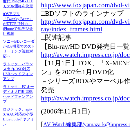
世代iPadの4G LTE
http://www.foxjapan.com/dvd-vi
モデル価格を決定
□BDソフトのラインナップ
iOSアプリ
「Twonky Beam」
http://www.foxjapan.com/dvd-vi
がDTCP-IP対応。
ray/index_frames.html
iPhoneで地デジ番
組視聴
□関連記事
ソニーBDレコーダ
【Blu-ray/HD DVD発売日一
がiOS機器でのスト
リーミング視聴対
http://av.watch.impress.co.jp/do
応へ
【11月1日】FOX、「X-ME
ラトック、バラン
ス出力/DSD対応
ン」を2007年1月DVD化
USBヘッドフォン
アンプ
－シリーズBOXやマーベル作
ラトック、PCオー
発売
ディオ入門用USB
ヘッドフォンアン
http://av.watch.impress.co.jp/d
プ
ロジテック、apt-
(
2006年11月1日
)
X/AAC対応の小型
Bluetoothイヤフォ
[
AV Watch編集部/
yamaza-k@impress.c
ン