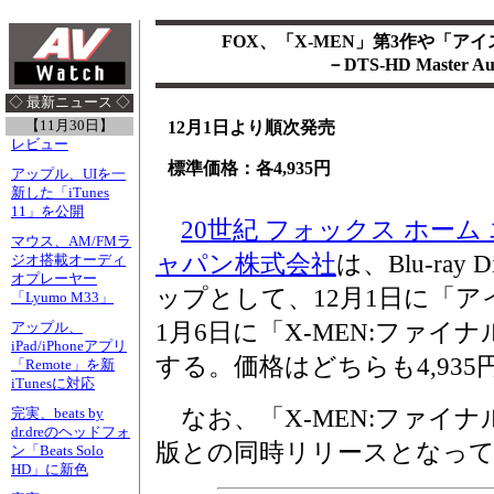
FOX、「X-MEN」第3作や「ア
－DTS-HD Master A
◇ 最新ニュース ◇
【11月30日】
12月1日より順次発売
レビュー
標準価格：各4,935円
アップル、UIを一
新した「iTunes
11」を公開
20世紀 フォックス ホーム
マウス、AM/FMラ
ャパン株式会社
は、Blu-ra
ジオ搭載オーディ
オプレーヤー
ップとして、12月1日に「アイ
「Lyumo M33」
1月6日に「X-MEN:ファ
アップル、
iPad/iPhoneアプリ
する。価格はどちらも4,935
「Remote」を新
iTunesに対応
なお、「X-MEN:ファイナ
完実、beats by
dr.dreのヘッドフォ
版との同時リリースとなっ
ン「Beats Solo
HD」に新色