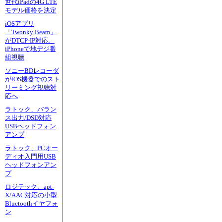
世代iPadの4G LTE
モデル価格を決定
iOSアプリ
「Twonky Beam」
がDTCP-IP対応。
iPhoneで地デジ番
組視聴
ソニーBDレコーダ
がiOS機器でのスト
リーミング視聴対
応へ
ラトック、バラン
ス出力/DSD対応
USBヘッドフォン
アンプ
ラトック、PCオー
ディオ入門用USB
ヘッドフォンアン
プ
ロジテック、apt-
X/AAC対応の小型
Bluetoothイヤフォ
ン