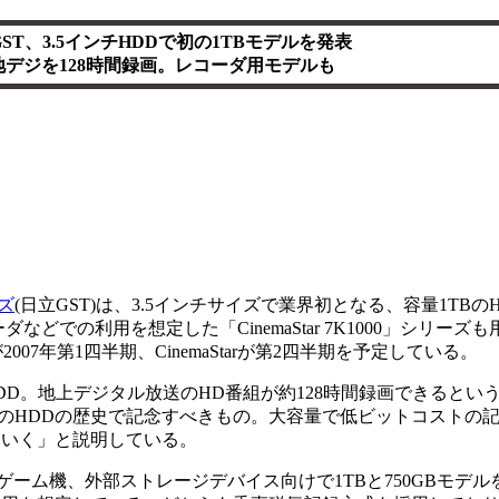
ST、3.5インチHDDで初の1TBモデルを発表
地デジを128時間録画。レコーダ用モデルも
ズ
(日立GST)は、3.5インチサイズで業界初となる、容量1TBのHDD
ダなどでの利用を想定した「CinemaStar 7K1000」シリー
2007年第1四半期、CinemaStarが第2四半期を予定している。
HDD。地上デジタル放送のHD番組が約128時間録画できるとい
年のHDDの歴史で記念すべきもの。大容量で低ビットコストの
ていく」と説明している。
ンやゲーム機、外部ストレージデバイス向けで1TBと750GBモデルを用意