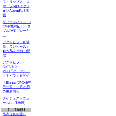
フィリップス、ス
ポーツ向けイヤフ
ォンActionFit 3機
種
グリーンハウス、7
型/車載対応ポータ
ブルDVDプレーヤ
ー
アクトビラ、劇場
版「ワンピース」
10作品を初VOD配
信
アクトビラ、
CATV向け
VOD「ケーブルア
クトビラ」を開始
「Blu-ray/DVD発売
日一覧」11月28日
の更新情報
ダイジェストニュ
ース(11月29日)
【11月28日】
小寺信良の週刊