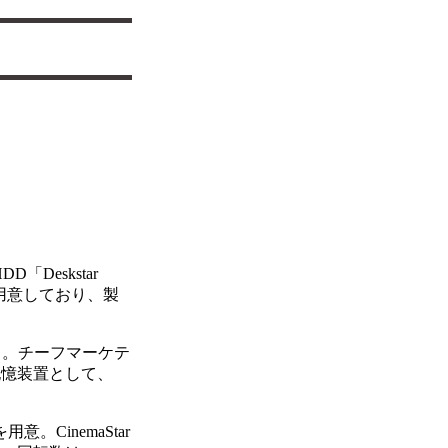
「Deskstar
ズも用意しており、製
う。チーフマーケテ
記憶装置として、
。CinemaStar