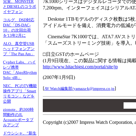
7K1000シリーズはデジタルレコーダで
完実、MONSTER
とDIESELのコラボ
7,200rpm。インターフェイスはシリアル
イヤフォン
Deskstar 1TBモデルのディスク枚
コルグ、DSD対応
アイドルモードを備え、消費電力の低減が
DAC「DS-DAC-
10」の次回出荷
を'13年2月に
CinemaStar 7K1000では、ATA
「スムーズストリーミング技術」を導入。
ALO、真空管USB
ヘッドフォンアン
□日立GSTのホームページ
プ「The Pan Am」
(1月9日現在、この製品に関する情報は掲
Cypher Labs、ハイ
http://www.hitachigst.com/portal/site/jp
レゾ携帯
DAC「AlgoRhythm
(
2007年1月9日
)
Solo -dB」
NEC、PCのTV機能
[
]
AV Watch編集部/
yamaza-k@impress.co.jp
操作アプリ「Smart
リモコン」などを
00
公開
00
zionote、約300時
00
間動作のJL
Acousticポータブ
Copyright (c)2007 Impress Watch Corporation, a
ルアンプ
ドウシシャ、“新生