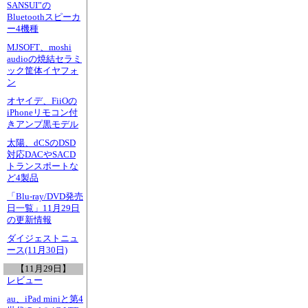
SANSUI”の
Bluetoothスピーカ
ー4機種
MJSOFT、moshi
audioの焼結セラミ
ック筐体イヤフォ
ン
オヤイデ、FiiOの
iPhoneリモコン付
きアンプ黒モデル
太陽、dCSのDSD
対応DACやSACD
トランスポートな
ど4製品
「Blu-ray/DVD発売
日一覧」11月29日
の更新情報
ダイジェストニュ
ース(11月30日)
【11月29日】
レビュー
au、iPad miniと第4