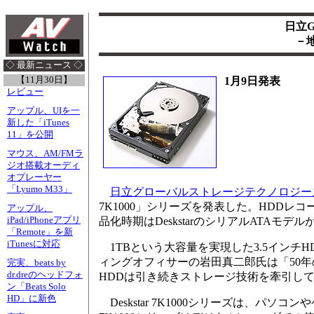
日立G
－
◇ 最新ニュース ◇
【11月30日】
1月9日発表
レビュー
アップル、UIを一
新した「iTunes
11」を公開
マウス、AM/FMラ
ジオ搭載オーディ
オプレーヤー
「Lyumo M33」
日立グローバルストレージテクノロジー
7K1000」シリーズを発表した。HDDレコー
アップル、
iPad/iPhoneアプリ
品化時期はDeskstarのシリアルATAモデルが
「Remote」を新
iTunesに対応
1TBという大容量を実現した3.5インチ
ィングオフィサーの岩田真二郎氏は「50
完実、beats by
dr.dreのヘッドフォ
HDDは引き続きストレージ技術を牽引し
ン「Beats Solo
HD」に新色
Deskstar 7K1000シリーズは、パソコ