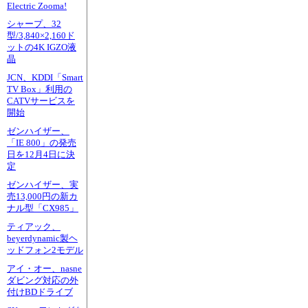
Electric Zooma!
シャープ、32
型/3,840×2,160ド
ットの4K IGZO液
晶
JCN、KDDI「Smart
TV Box」利用の
CATVサービスを
開始
ゼンハイザー、
「IE 800」の発売
日を12月4日に決
定
ゼンハイザー、実
売13,000円の新カ
ナル型「CX985」
ティアック、
beyerdynamic製ヘ
ッドフォン2モデル
アイ・オー、nasne
ダビング対応の外
付けBDドライブ