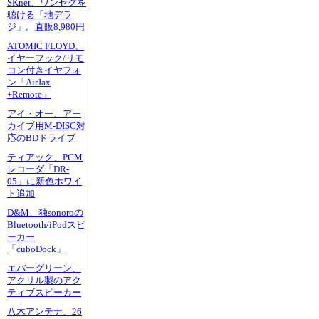
SKnet、ワンセグを
聴ける「地デラ
ジ」。直販8,980円
ATOMIC FLOYD、
イヤーフック/リモ
コン付きイヤフォ
ン「AirJax
+Remote」
アイ・オー、アー
カイブ用M-DISC対
応のBDドライブ
ティアック、PCM
レコーダ「DR-
05」に新色ホワイ
ト追加
D&M、独sonoroの
Bluetooth/iPodスピ
ーカー
「cuboDock」
エバーグリーン、
アクリル製のアク
ティブスピーカー
八木アンテナ、26