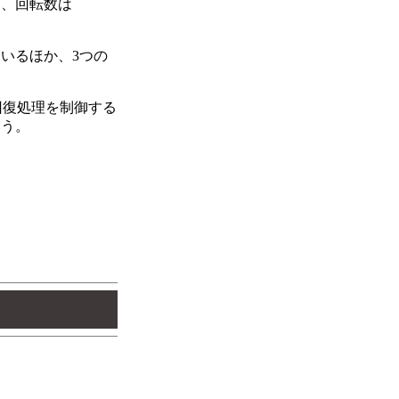
り、回転数は
ているほか、3つの
ー回復処理を制御する
いう。