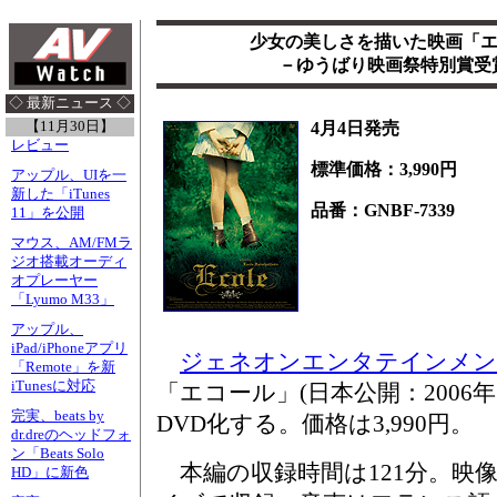
少女の美しさを描いた映画「エ
－ゆうばり映画祭特別賞受
◇ 最新ニュース ◇
【11月30日】
4月4日発売
レビュー
標準価格：3,990円
アップル、UIを一
新した「iTunes
品番：GNBF-7339
11」を公開
マウス、AM/FMラ
ジオ搭載オーディ
オプレーヤー
「Lyumo M33」
アップル、
iPad/iPhoneアプリ
ジェネオンエンタテインメン
「Remote」を新
iTunesに対応
「エコール」(日本公開：2006年
完実、beats by
DVD化する。価格は3,990円。
dr.dreのヘッドフォ
ン「Beats Solo
本編の収録時間は121分。映
HD」に新色