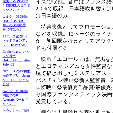
イズで収録。音声はフランス語
完実、MONSTER
とDIESELのコラボ
2.0chで収録。日本語吹き替え
イヤフォン
は日本語のみ。
コルグ、DSD対応
DAC「DS-DAC-
10」の次回出荷
特典映像としてプロモーショ
を'13年2月に
などを収録。12ページのライ
ALO、真空管USB
か、初回限定特典としてアウタ
ヘッドフォンアン
プ「The Pan Am」
ドも付属する。
Cypher Labs、ハイ
レゾ携帯
映画「エコール」は、無垢な
DAC「AlgoRhythm
Solo -dB」
とエロティシズムを女性監督な
NEC、PCのTV機能
現で描き出したミステリアス・ド
操作アプリ「Smart
バスチャン映画祭新人監督賞、2
リモコン」などを
公開
国際映画祭最優秀作品賞/最優秀撮
zionote、約300時
り国際ファンタスティック映画
間動作のJL
Acousticポータブ
受賞している。
ルアンプ
ドウシシャ、“新生
舞台は人里離れた森の奥にあ