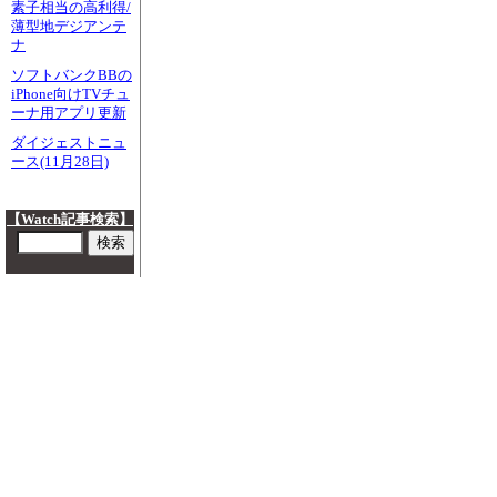
素子相当の高利得/
薄型地デジアンテ
ナ
ソフトバンクBBの
iPhone向けTVチュ
ーナ用アプリ更新
ダイジェストニュ
ース(11月28日)
【Watch記事検索】