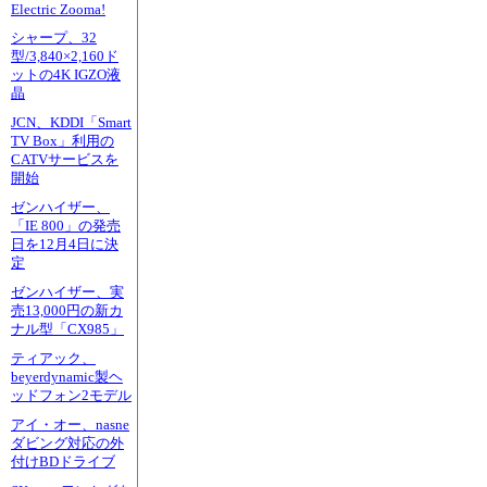
Electric Zooma!
シャープ、32
型/3,840×2,160ド
ットの4K IGZO液
晶
JCN、KDDI「Smart
TV Box」利用の
CATVサービスを
開始
ゼンハイザー、
「IE 800」の発売
日を12月4日に決
定
ゼンハイザー、実
売13,000円の新カ
ナル型「CX985」
ティアック、
beyerdynamic製ヘ
ッドフォン2モデル
アイ・オー、nasne
ダビング対応の外
付けBDドライブ