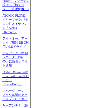
SKnet、ワンセグを
聴ける「地デラ
ジ」。直販8,980円
ATOMIC FLOYD、
イヤーフック/リモ
コン付きイヤフォ
ン「AirJax
+Remote」
アイ・オー、アー
カイブ用M-DISC対
応のBDドライブ
ティアック、PCM
レコーダ「DR-
05」に新色ホワイ
ト追加
D&M、独sonoroの
Bluetooth/iPodスピ
ーカー
「cuboDock」
エバーグリーン、
アクリル製のアク
ティブスピーカー
八木アンテナ、26