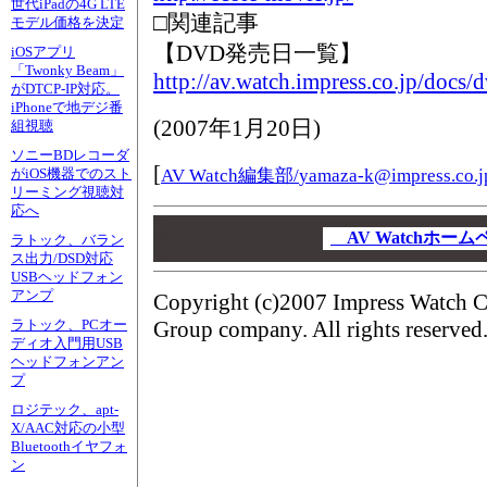
世代iPadの4G LTE
□関連記事
モデル価格を決定
【DVD発売日一覧】
iOSアプリ
「Twonky Beam」
http://av.watch.impress.co.jp/docs/
がDTCP-IP対応。
iPhoneで地デジ番
(
2007年1月20日
)
組視聴
ソニーBDレコーダ
[
AV Watch編集部/
yamaza-k@impress.co.j
がiOS機器でのスト
リーミング視聴対
応へ
00
00
AV Watchホー
ラトック、バラン
00
ス出力/DSD対応
USBヘッドフォン
アンプ
Copyright (c)2007 Impress Watch C
Group company. All rights reserved
ラトック、PCオー
ディオ入門用USB
ヘッドフォンアン
プ
ロジテック、apt-
X/AAC対応の小型
Bluetoothイヤフォ
ン