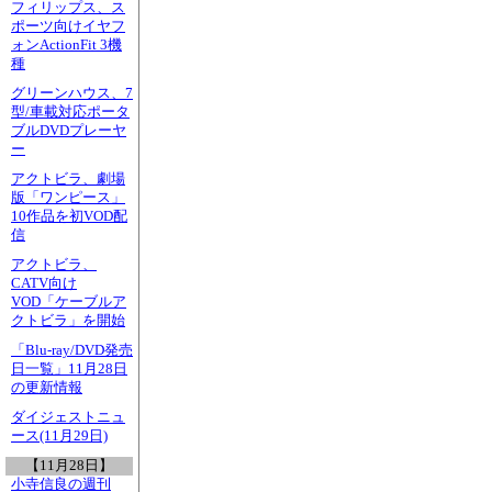
フィリップス、ス
ポーツ向けイヤフ
ォンActionFit 3機
種
グリーンハウス、7
型/車載対応ポータ
ブルDVDプレーヤ
ー
アクトビラ、劇場
版「ワンピース」
10作品を初VOD配
信
アクトビラ、
CATV向け
VOD「ケーブルア
クトビラ」を開始
「Blu-ray/DVD発売
日一覧」11月28日
の更新情報
ダイジェストニュ
ース(11月29日)
【11月28日】
小寺信良の週刊