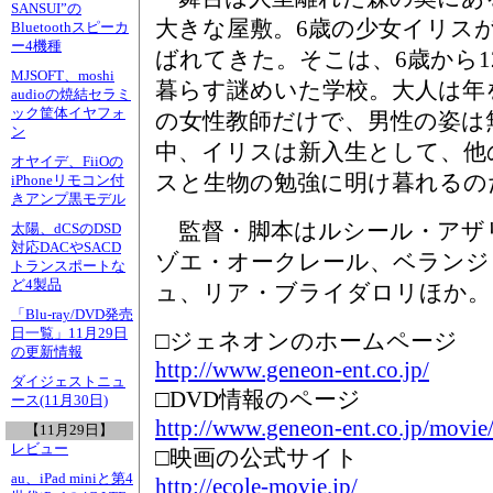
SANSUI”の
大きな屋敷。6歳の少女イリス
Bluetoothスピーカ
ー4機種
ばれてきた。そこは、6歳から1
MJSOFT、moshi
暮らす謎めいた学校。大人は年
audioの焼結セラミ
ック筐体イヤフォ
の女性教師だけで、男性の姿は
ン
中、イリスは新入生として、他
オヤイデ、FiiOの
スと生物の勉強に明け暮れるの
iPhoneリモコン付
きアンプ黒モデル
監督・脚本はルシール・アザ
太陽、dCSのDSD
対応DACやSACD
ゾエ・オークレール、ベランジ
トランスポートな
ど4製品
ュ、リア・ブライダロリほか。
「Blu-ray/DVD発売
日一覧」11月29日
□ジェネオンのホームページ
の更新情報
http://www.geneon-ent.co.jp/
ダイジェストニュ
□DVD情報のページ
ース(11月30日)
http://www.geneon-ent.co.jp/movie/
【11月29日】
レビュー
□映画の公式サイト
au、iPad miniと第4
http://ecole-movie.jp/