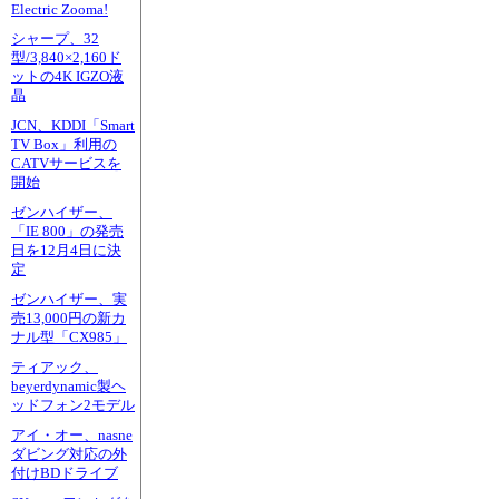
Electric Zooma!
シャープ、32
型/3,840×2,160ド
ットの4K IGZO液
晶
JCN、KDDI「Smart
TV Box」利用の
CATVサービスを
開始
ゼンハイザー、
「IE 800」の発売
日を12月4日に決
定
ゼンハイザー、実
売13,000円の新カ
ナル型「CX985」
ティアック、
beyerdynamic製ヘ
ッドフォン2モデル
アイ・オー、nasne
ダビング対応の外
付けBDドライブ