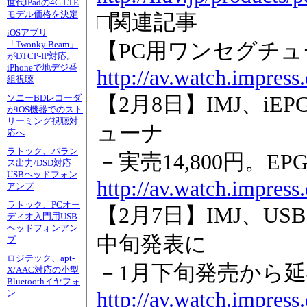
世代iPadの4G LTE
モデル価格を決定
□関連記事
iOSアプリ
【PC用ワンセグチ
「Twonky Beam」
がDTCP-IP対応。
iPhoneで地デジ番
http://av.watch.impres
組視聴
【2月8日】IMJ、iE
ソニーBDレコーダ
がiOS機器でのスト
リーミング視聴対
ューナ
応へ
ラトック、バラン
－実売14,800円。E
ス出力/DSD対応
USBヘッドフォン
http://av.watch.impres
アンプ
ラトック、PCオー
【2月7日】IMJ、U
ディオ入門用USB
ヘッドフォンアン
中旬発表に
プ
ロジテック、apt-
－1月下旬発売から
X/AAC対応の小型
Bluetoothイヤフォ
http://av.watch.impres
ン