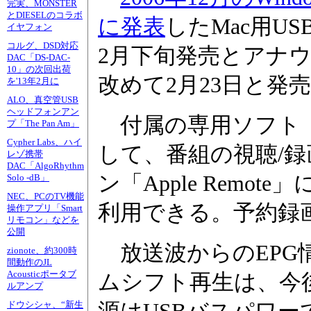
完実、MONSTER
とDIESELのコラボ
に発表
したMac用U
イヤフォン
コルグ、DSD対応
2月下旬発売とアナ
DAC「DS-DAC-
10」の次回出荷
改めて2月23日と発
を'13年2月に
ALO、真空管USB
ヘッドフォンアン
付属の専用ソフト「onTi
プ「The Pan Am」
Cypher Labs、ハイ
して、番組の視聴/録画
レゾ携帯
DAC「AlgoRhythm
ン「Apple Rem
Solo -dB」
NEC、PCのTV機能
利用できる。予約録画
操作アプリ「Smart
リモコン」などを
公開
放送波からのEPG
zionote、約300時
間動作のJL
Acousticポータブ
ムシフト再生は、今
ルアンプ
ドウシシャ、“新生