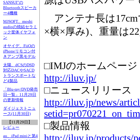
源はUSBバスパワー
SANSUI”の
Bluetoothスピーカ
ー4機種
アンテナ長は17cmで、
MJSOFT、moshi
audioの焼結セラミ
×横×厚み)、重量は22
ック筐体イヤフォ
ン
オヤイデ、FiiOの
iPhoneリモコン付
きアンプ黒モデル
□IMJのホームページ
太陽、dCSのDSD
対応DACやSACD
http://iluv.jp/
トランスポートな
ど4製品
□ニュースリリース
「Blu-ray/DVD発売
日一覧」11月29日
http://iluv.jp/news/arti
の更新情報
ダイジェストニュ
setid=pr070221_on_ti
ース(11月30日)
【11月29日】
□製品情報
レビュー
http://iluv.jp/product
au、iPad miniと第4