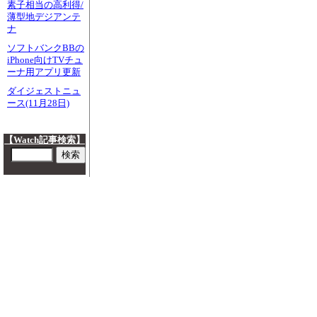
素子相当の高利得/
薄型地デジアンテ
ナ
ソフトバンクBBの
iPhone向けTVチュ
ーナ用アプリ更新
ダイジェストニュ
ース(11月28日)
【Watch記事検索】