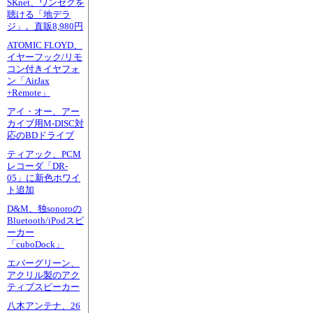
SKnet、ワンセグを
聴ける「地デラ
ジ」。直販8,980円
ATOMIC FLOYD、
イヤーフック/リモ
コン付きイヤフォ
ン「AirJax
+Remote」
アイ・オー、アー
カイブ用M-DISC対
応のBDドライブ
ティアック、PCM
レコーダ「DR-
05」に新色ホワイ
ト追加
D&M、独sonoroの
Bluetooth/iPodスピ
ーカー
「cuboDock」
エバーグリーン、
アクリル製のアク
ティブスピーカー
八木アンテナ、26