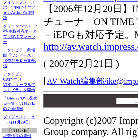
フィリップス、ス
【2006年12月20日】
ポーツ向けイヤフ
ォンActionFit 3機
種
チューナ「ON TIME 
グリーンハウス、7
型/車載対応ポータ
－iEPGも対応予定。M
ブルDVDプレーヤ
ー
http://av.watch.impres
アクトビラ、劇場
版「ワンピース」
(
2007年2月21日
)
10作品を初VOD配
信
アクトビラ、
[
AV Watch編集部/
ike@impr
CATV向け
VOD「ケーブルア
クトビラ」を開始
00
「Blu-ray/DVD発売
00
日一覧」11月28日
00
の更新情報
ダイジェストニュ
Copyright (c)2007 Impr
ース(11月29日)
Group company. All righ
【11月28日】
小寺信良の週刊