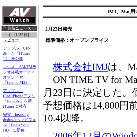
IMJ、Mac
◇ 最新ニュース ◇
2月23日発売
【11月30日】
標準価格：オープンプライス
レビュー
アップル、UIを一
新した「iTunes
11」を公開
株式会社IMJ
は、M
マウス、AM/FMラ
ジオ搭載オーディ
「ON TIME TV for
オプレーヤー
「Lyumo M33」
月23日に決定した
アップル、
iPad/iPhoneアプリ
「Remote」を新
予想価格は14,800円
iTunesに対応
完実、beats by
10.4以降。
dr.dreのヘッドフォ
ン「Beats Solo
HD」に新色
2006年12月のWind