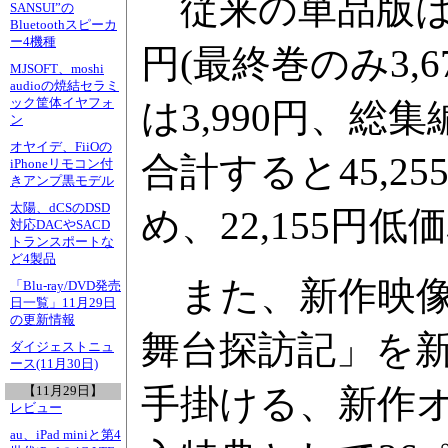
従来の単品版はテ
SANSUI”の
Bluetoothスピーカ
ー4機種
円(最終巻のみ3,
MJSOFT、moshi
audioの焼結セラミ
ック筐体イヤフォ
は3,990円、総集編
ン
オヤイデ、FiiOの
合計すると45,25
iPhoneリモコン付
きアンプ黒モデル
太陽、dCSのDSD
め、22,155円
対応DACやSACD
トランスポートな
ど4製品
また、新作映像
「Blu-ray/DVD発売
日一覧」11月29日
の更新情報
舞台探訪記」を
ダイジェストニュ
ース(11月30日)
手掛ける、新作
【11月29日】
レビュー
au、iPad miniと第4