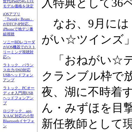
入特典として36
世代iPadの4G LTE
モデル価格を決定
iOSアプリ
「Twonky Beam」
なお、9月には
がDTCP-IP対応。
iPhoneで地デジ番
組視聴
がい☆ツインズ」
ソニーBDレコーダ
がiOS機器でのスト
リーミング視聴対
「おねがい☆ティ
応へ
ラトック、バラン
ス出力/DSD対応
クランブル枠で
USBヘッドフォン
アンプ
夜、湖に不時着
ラトック、PCオー
ディオ入門用USB
ヘッドフォンアン
プ
ん・みずほを目
ロジテック、apt-
X/AAC対応の小型
新任教師として
Bluetoothイヤフォ
ン