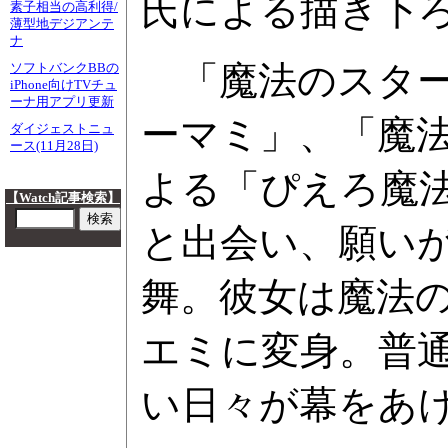
氏による描き下
素子相当の高利得/
薄型地デジアンテ
ナ
「魔法のスター
ソフトバンクBBの
iPhone向けTVチュ
ーナ用アプリ更新
ーマミ」、「魔
ダイジェストニュ
ース(11月28日)
よる「ぴえろ魔
【Watch記事検索】
と出会い、願いが
舞。彼女は魔法
エミに変身。普
い日々が幕をあ