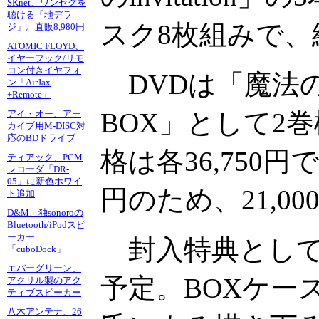
SKnet、ワンセグを
聴ける「地デラ
スク8枚組みで、
ジ」。直販8,980円
ATOMIC FLOYD、
イヤーフック/リモ
コン付きイヤフォ
DVDは「魔法のス
ン「AirJax
+Remote」
BOX」として2
アイ・オー、アー
カイブ用M-DISC対
応のBDドライブ
格は各36,750円
ティアック、PCM
レコーダ「DR-
05」に新色ホワイ
円のため、21,0
ト追加
D&M、独sonoroの
Bluetooth/iPodスピ
ーカー
封入特典として
「cuboDock」
エバーグリーン、
予定。BOXケー
アクリル製のアク
ティブスピーカー
八木アンテナ、26