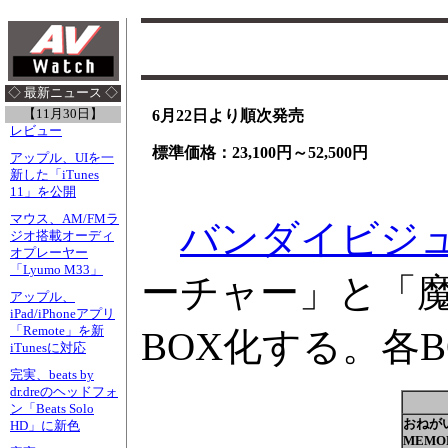
◇ 最新ニュース ◇
【11月30日】
6月22日より順次発売
レビュー
標準価格：23,100円～52,500円
アップル、UIを一
新した「iTunes
11」を公開
マウス、AM/FMラ
バンダイビジ
ジオ搭載オーディ
オプレーヤー
「Lyumo M33」
ーチャー」と「魔
アップル、
iPad/iPhoneアプリ
「Remote」を新
BOX化する。各
iTunesに対応
完実、beats by
dr.dreのヘッドフォ
ン「Beats Solo
おねが
HD」に新色
MEMOR