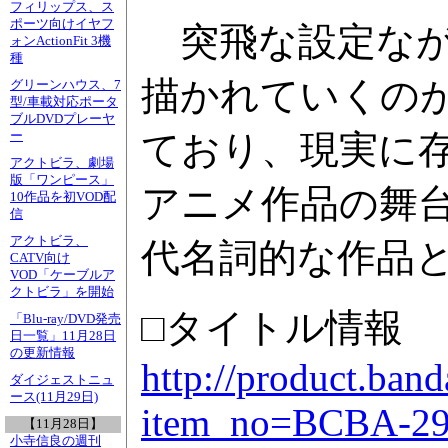
フィリップス、ス
ポーツ向けイヤフ
突飛な設定なが
ォンActionFit 3機
種
描かれていくの
グリーンハウス、7
型/車載対応ポータ
ブルDVDプレーヤ
ており、現実に
ー
アクトビラ、劇場
版「ワンピース」
アニメ作品の舞台
10作品を初VOD配
信
アクトビラ、
代名詞的な作品
CATV向け
VOD「ケーブルア
クトビラ」を開始
□タイトル情報
「Blu-ray/DVD発売
日一覧」11月28日
の更新情報
http://product.ban
ダイジェストニュ
ース(11月29日)
item_no=BCBA-2
【11月28日】
小寺信良の週刊