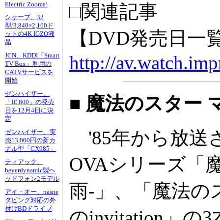
Electric Zooma!
□関連記事
シャープ、32
型/3,840×2,160ド
【DVD発売日一
ットの4K IGZO液
晶
JCN、KDDI「Smart
http://av.watch.imp
TV Box」利用の
CATVサービスを
開始
ゼンハイザー、
■ 魔法のスター
「IE 800」の発売
日を12月4日に決
定
'85年から放送
ゼンハイザー、実
売13,000円の新カ
ナル型「CX985」
OVAシリーズ「
ティアック、
beyerdynamic製ヘ
ッドフォン2モデル
雨-」、「魔法の
アイ・オー、nasne
ダビング対応の外
付けBDドライブ
のinvitatio