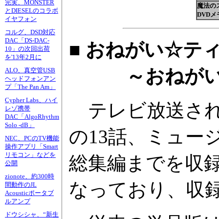
完実、MONSTER
魔法の
とDIESELのコラボ
DVD
イヤフォン
コルグ、DSD対応
DAC「DS-DAC-
■ おねがい☆ティ
10」の次回出荷
を'13年2月に
～おねがい☆ツ
ALO、真空管USB
ヘッドフォンアン
プ「The Pan Am」
Cypher Labs、ハイ
テレビ放送され
レゾ携帯
DAC「AlgoRhythm
Solo -dB」
の13話、ミュー
NEC、PCのTV機能
操作アプリ「Smart
リモコン」などを
総集編までを収録
公開
zionote、約300時
なっており、収録
間動作のJL
Acousticポータブ
ルアンプ
ドウシシャ、“新生