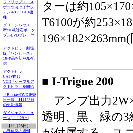
ターは約105×17
フィリップス、ス
ポーツ向けイヤフ
ォンActionFit 3機
種
T6100が約253×1
グリーンハウス、7
型/車載対応ポータ
196×182×26
ブルDVDプレーヤ
ー
アクトビラ、劇場
版「ワンピース」
10作品を初VOD配
信
アクトビラ、
CATV向け
■ I-Trigue 200
VOD「ケーブルア
クトビラ」を開始
「Blu-ray/DVD発売
アンプ出力2W×
日一覧」11月28日
の更新情報
透明、黒、緑の
ダイジェストニュ
ース(11月29日)
【11月28日】
が付属する。ユ
小寺信良の週刊