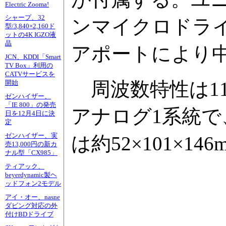
Electric Zooma!
シャープ、32
ンマイクロドラ
型/3,840×2,160ド
ットの4K IGZO液
晶
アポートにより
JCN、KDDI「Smart
TV Box」利用の
CATVサービスを
周波数特性は110
開始
ゼンハイザー、
「IE 800」の発売
アナログ1系統
日を12月4日に決
定
ゼンハイザー、実
は約52×101×14
売13,000円の新カ
ナル型「CX985」
ティアック、
beyerdynamic製ヘ
ッドフォン2モデル
アイ・オー、nasne
ダビング対応の外
付けBDドライブ