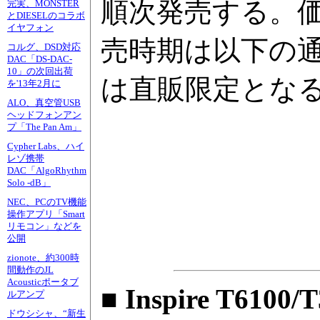
順次発売する。
完実、MONSTER
とDIESELのコラボ
イヤフォン
売時期は以下の通り。
コルグ、DSD対応
DAC「DS-DAC-
10」の次回出荷
は直販限定とな
を'13年2月に
ALO、真空管USB
ヘッドフォンアン
プ「The Pan Am」
Cypher Labs、ハイ
レゾ携帯
DAC「AlgoRhythm
Solo -dB」
NEC、PCのTV機能
操作アプリ「Smart
リモコン」などを
公開
zionote、約300時
間動作のJL
Acousticポータブ
■ Inspire T6100/
ルアンプ
ドウシシャ、“新生