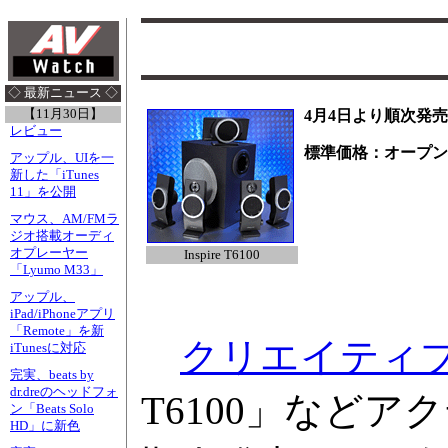
◇ 最新ニュース ◇
【11月30日】
4月4日より順次発売
レビュー
標準価格：オープン
アップル、UIを一
新した「iTunes
11」を公開
マウス、AM/FMラ
ジオ搭載オーディ
オプレーヤー
Inspire T6100
「Lyumo M33」
アップル、
iPad/iPhoneアプリ
「Remote」を新
クリエイティ
iTunesに対応
完実、beats by
dr.dreのヘッドフォ
T6100」など
ン「Beats Solo
HD」に新色