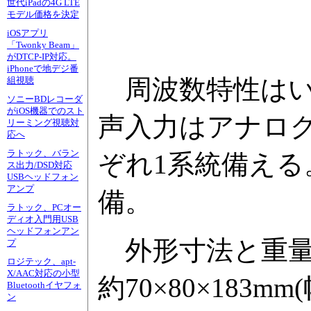
世代iPadの4G LTE
モデル価格を決定
iOSアプリ
「Twonky Beam」
がDTCP-IP対応。
iPhoneで地デジ番
周波数特性はいずれ
組視聴
ソニーBDレコーダ
がiOS機器でのスト
声入力はアナログで、
リーミング視聴対
応へ
ラトック、バラン
ぞれ1系統備え
ス出力/DSD対応
USBヘッドフォン
アンプ
備。
ラトック、PCオー
ディオ入門用USB
ヘッドフォンアン
外形寸法と重量は
プ
ロジテック、apt-
X/AAC対応の小型
約70×80×183m
Bluetoothイヤフォ
ン