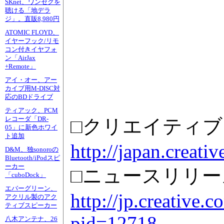
SKnet、ワンセグを
聴ける「地デラ
ジ」。直販8,980円
ATOMIC FLOYD、
イヤーフック/リモ
コン付きイヤフォ
ン「AirJax
+Remote」
アイ・オー、アー
カイブ用M-DISC対
応のBDドライブ
ティアック、PCM
レコーダ「DR-
□クリエイティ
05」に新色ホワイ
ト追加
http://japan.creati
D&M、独sonoroの
Bluetooth/iPodスピ
ーカー
□ニュースリリー
「cuboDock」
エバーグリーン、
http://jp.creative.
アクリル製のアク
ティブスピーカー
pid=12718
八木アンテナ、26