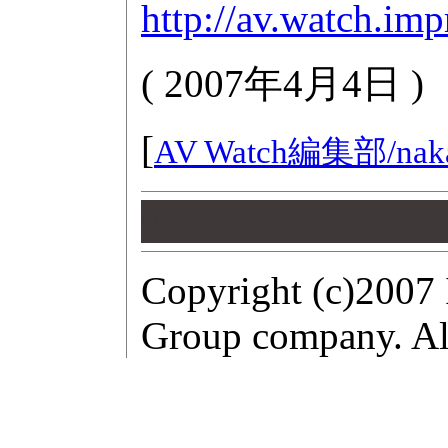
http://av.watch.im
(
2007年4月4日
)
[
AV Watch編集部/
nak
00
00
00
Copyright (c)2007 
Group company. All