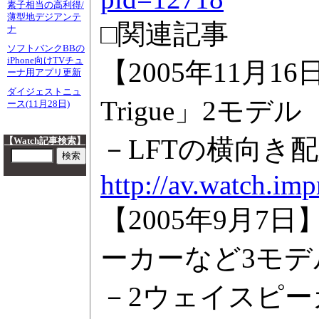
素子相当の高利得/
薄型地デジアンテ
□関連記事
ナ
ソフトバンクBBの
iPhone向けTVチュ
【2005年11月1
ーナ用アプリ更新
ダイジェストニュ
Trigue」2モデル
ース(11月28日)
－LFTの横向き配
【Watch記事検索】
http://av.watch.im
【2005年9月7
ーカーなど3モデ
－2ウェイスピーカー