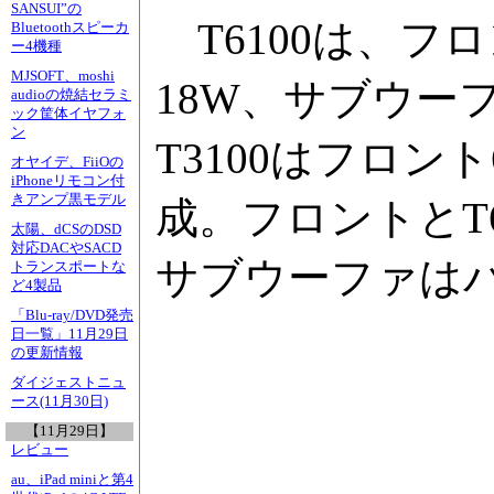
SANSUI”の
T6100は、フロ
Bluetoothスピーカ
ー4機種
MJSOFT、moshi
18W、サブウーフ
audioの焼結セラミ
ック筐体イヤフォ
ン
T3100はフロント
オヤイデ、FiiOの
iPhoneリモコン付
きアンプ黒モデル
成。フロントとT
太陽、dCSのDSD
対応DACやSACD
サブウーファは
トランスポートな
ど4製品
「Blu-ray/DVD発売
日一覧」11月29日
の更新情報
ダイジェストニュ
ース(11月30日)
【11月29日】
レビュー
au、iPad miniと第4