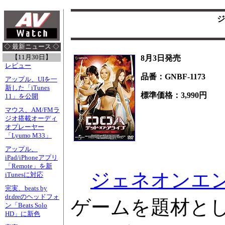
ジ
◇ 最新ニュース ◇
【11月30日】
8月3日発売
レビュー
品番：GNBF-1173
アップル、UIを一
新した「iTunes
標準価格：3,990円
11」を公開
マウス、AM/FMラ
ジオ搭載オーディ
オプレーヤー
「Lyumo M33」
アップル、
iPad/iPhoneアプリ
「Remote」を新
ジェネオンエ
iTunesに対応
完実、beats by
dr.dreのヘッドフォ
ゲームを題材とし
ン「Beats Solo
HD」に新色