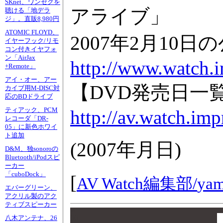
SKnet、ワンセグを
アライブ」
聴ける「地デラ
ジ」。直販8,980円
ATOMIC FLOYD、
2007年2月10日の公
イヤーフック/リモ
コン付きイヤフォ
ン「AirJax
http://www.watch.
+Remote」
アイ・オー、アー
【DVD発売日一
カイブ用M-DISC対
応のBDドライブ
ティアック、PCM
http://av.watch.imp
レコーダ「DR-
05」に新色ホワイ
ト追加
(
2007年月日
)
D&M、独sonoroの
Bluetooth/iPodスピ
ーカー
「cuboDock」
[
AV Watch編集部/
yam
エバーグリーン、
アクリル製のアク
ティブスピーカー
00
00
八木アンテナ、26