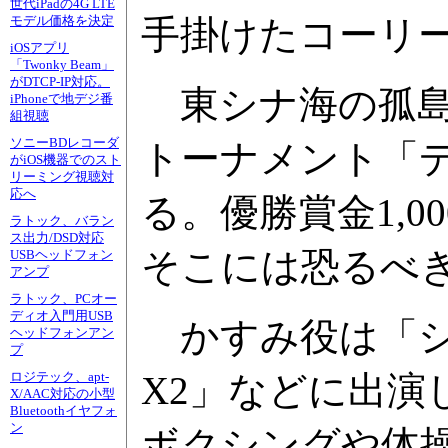
世代iPadの4G LTE
手掛けたコーリ
モデル価格を決定
iOSアプリ
「Twonky Beam」
がDTCP-IP対応。
東シナ海の孤島
iPhoneで地デジ番
組視聴
ソニーBDレコーダ
トーナメント「
がiOS機器でのスト
リーミング視聴対
応へ
る。優勝賞金1,
ラトック、バラン
ス出力/DSD対応
そこには恐るべ
USBヘッドフォン
アンプ
ラトック、PCオー
ディオ入門用USB
かすみ役は「シ
ヘッドフォンアン
プ
X2」などに出
ロジテック、apt-
X/AAC対応の小型
Bluetoothイヤフォ
ン
ボクシングや体