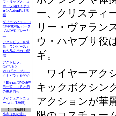
フィリップス、ス
ポーツ向けイヤフ
ー、クリスティ
ォンActionFit 3機
種
グリーンハウス、7
リー・ヴァラン
型/車載対応ポータ
ブルDVDプレーヤ
ー
ウ・ハヤブサ役
アクトビラ、劇場
版「ワンピース」
10作品を初VOD配
ギ。
信
アクトビラ、
CATV向け
ワイヤーアクシ
VOD「ケーブルア
クトビラ」を開始
「Blu-ray/DVD発売
キックボクシン
日一覧」11月28日
の更新情報
アクションが華
ダイジェストニュ
ース(11月29日)
【11月28日】
限のコスチュー
小寺信良の週刊