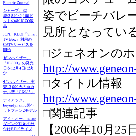
Electric Zooma!
シャープ、32
姿でビーチバレ
型/3,840×2,160ド
ットの4K IGZO液
晶
見所となってい
JCN、KDDI「Smart
TV Box」利用の
CATVサービスを
□ジェネオンの
開始
ゼンハイザー、
「IE 800」の発売
http://www.geneon-
日を12月4日に決
定
□タイトル情報
ゼンハイザー、実
売13,000円の新カ
ナル型「CX985」
http://www.geneon-
ティアック、
beyerdynamic製ヘ
□関連記事
ッドフォン2モデル
アイ・オー、nasne
ダビング対応の外
【2006年10月2
付けBDドライブ