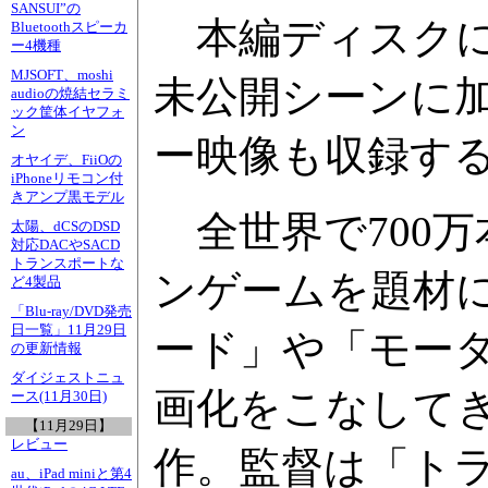
SANSUI”の
本編ディスクに
Bluetoothスピーカ
ー4機種
MJSOFT、moshi
未公開シーンに
audioの焼結セラミ
ック筐体イヤフォ
ン
ー映像も収録す
オヤイデ、FiiOの
iPhoneリモコン付
きアンプ黒モデル
全世界で700万
太陽、dCSのDSD
対応DACやSACD
トランスポートな
ンゲームを題材
ど4製品
「Blu-ray/DVD発売
日一覧」11月29日
ード」や「モー
の更新情報
ダイジェストニュ
画化をこなして
ース(11月30日)
【11月29日】
レビュー
作。監督は「ト
au、iPad miniと第4