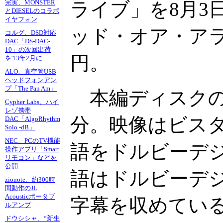
ライブ」を8月3
完実、MONSTER
とDIESELのコラボ
イヤフォン
ッド・オア・アラ
コルグ、DSD対応
DAC「DS-DAC-
10」の次回出荷
円。
を'13年2月に
ALO、真空管USB
ヘッドフォンアン
プ「The Pan Am」
本編ディスクの
Cypher Labs、ハイ
レゾ携帯
分。映像はビス
DAC「AlgoRhythm
Solo -dB」
NEC、PCのTV機能
語をドルビーデジタル
操作アプリ「Smart
リモコン」などを
公開
語はドルビーデジ
zionote、約300時
間動作のJL
Acousticポータブ
字幕を収めてい
ルアンプ
ドウシシャ、“新生