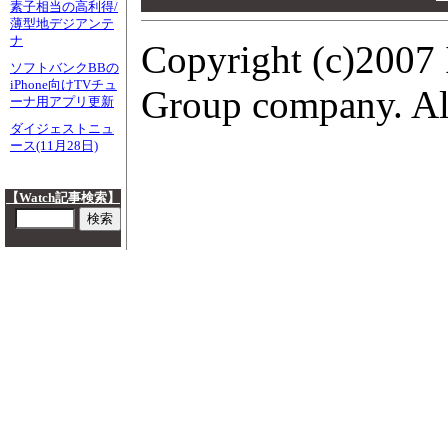
素子相当の高利得/
00
薄型地デジアンテ
ナ
Copyright (c)2007 
ソフトバンクBBの
iPhone向けTVチュ
Group company. All
ーナ用アプリ更新
ダイジェストニュ
ース(11月28日)
【Watch記事検索】