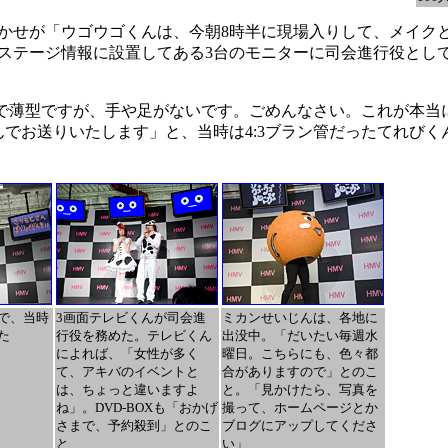
せが「ウゴウゴくんは、今朝8時半に現場入りして、メイク
ステージ情報に設置してある3台のモニターに司会進行役とし
ズで薄型ですが、手や足がないです。ごめんなさい。これが本当
んでお送りいたします」と、当時は4:3ブラン管だったてれびく
で、当時
3画面テレビくんが司会進
ミカンせいじんは、各地に
た
行役を務めた。テレビくん
出没中。「だいたい毎週水
によれば、「女性が多く
曜日。こちらにも、色々都
て、アキバのイベントと
合がありますので」とのこ
は、ちょっと違いますよ
と。「見かけたら、写真を
ね」。DVD-BOXも「おかげ
撮って、ホームページとか
さまで、予約殺到」とのこ
ブログにアップしてくださ
と
い」