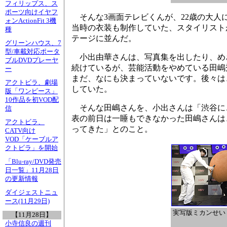
フィリップス、ス
ポーツ向けイヤフ
そんな3画面テレビくんが、22歳の大人
ォンActionFit 3機
当時の衣装も制作していた、スタイリスト
種
テージに並んだ。
グリーンハウス、7
型/車載対応ポータ
小出由華さんは、写真集を出したり、め
ブルDVDプレーヤ
続けているが、芸能活動をやめている田嶋
ー
まだ、なにも決まっていないです。後々は
アクトビラ、劇場
していた。
版「ワンピース」
10作品を初VOD配
そんな田嶋さんを、小出さんは「渋谷に
信
表の前日は一睡もできなかった田嶋さんは
アクトビラ、
ってきた」とのこと。
CATV向け
VOD「ケーブルア
クトビラ」を開始
「Blu-ray/DVD発売
日一覧」11月28日
の更新情報
ダイジェストニュ
ース(11月29日)
実写版ミカンせい
【11月28日】
小寺信良の週刊