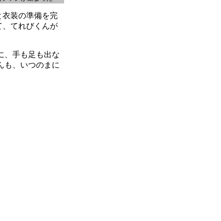
と衣装の準備を完
て、てれびくんが
に、手も足も出な
んも、いつのまに