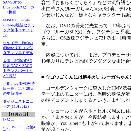
容で「おきらくごくらく」などの流行語も
SANSUI”の
Bluetoothスピーカ
出由華さん(ルーガちゃん)らが出演。テ
ー4機種
ンせいじんなど、様々なキャラクターも誕
MJSOFT、moshi
audioの焼結セラミ
なお、DVDの発売に先立って、13年ぶり
ック筐体イヤフォ
ゴウゴルーガSP(仮)」が、フジテレビ系地上
ン
さらに、CS放送フジテレビ721では、1時間
オヤイデ、FiiOの
定。
iPhoneリモコン付
きアンプ黒モデル
内容については、「まだ、プロデューサ
13年ぶりにテレビ番組でグダグダな掛け
太陽、dCSのDSD
対応DACやSACD
トランスポートな
ど4製品
■ ウゴウゴくんには胸毛が。ルーガちゃん
「Blu-ray/DVD発売
ゴールデンウィークに突入したHMV渋谷
日一覧」11月29日
の更新情報
テージ上のモニターには、当時の映像が流
の場でコメントしまくるという、出だしか
ダイジェストニュ
ース(11月30日)
「シュールくんが六本木ヒルズ周辺に住
【11月29日】
か、「まさおくんが、今度結婚します」と
レビュー
映像が、YouTubeにも上がっております
au、iPad miniと第4
笑が起こった。