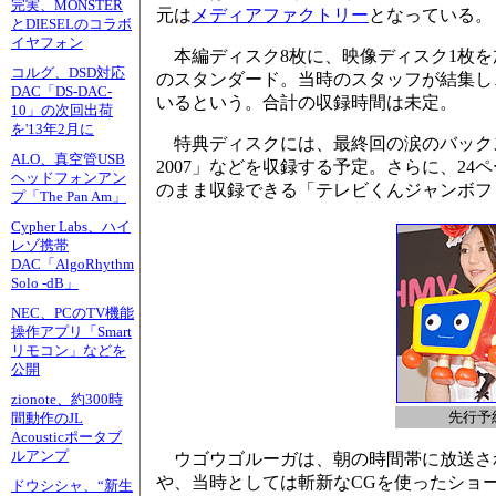
完実、MONSTER
元は
メディアファクトリー
となっている。
とDIESELのコラボ
イヤフォン
本編ディスク8枚に、映像ディスク1枚を加え
コルグ、DSD対応
のスタンダード。当時のスタッフが結集し
DAC「DS-DAC-
いるという。合計の収録時間は未定。
10」の次回出荷
を'13年2月に
特典ディスクには、最終回の涙のバック
ALO、真空管USB
2007」などを収録する予定。さらに、24
ヘッドフォンアン
のまま収録できる「テレビくんジャンボフィ
プ「The Pan Am」
Cypher Labs、ハイ
レゾ携帯
DAC「AlgoRhythm
Solo -dB」
NEC、PCのTV機能
操作アプリ「Smart
リモコン」などを
公開
zionote、約300時
先行予
間動作のJL
Acousticポータブ
ルアンプ
ウゴウゴルーガは、朝の時間帯に放送さ
や、当時としては斬新なCGを使ったショ
ドウシシャ、“新生