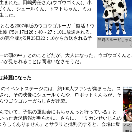
生まれた。田嶋秀任さん(ウゴウゴくん)、小
レビくん、シュールくん、トマトちゃん、ミカ
生した。
となる2007年版のウゴウゴルーガ「復活！ウ
波で5月17日26：40～27：10に放送される。
の完全版が5月25日22：10から放送される予
当時のルーガちゃん
ーの頭の中」とのことどだが、大人になった、ウゴウゴくんと
合いが見られることは間違いなさそうだ。
は綺麗になった
のイベントステージには、約100人ファンが集まった。ス
され、その映像にシュールくんや、ロボットくんらが、そ
らウゴウゴルーガらしさが炸裂。
んでいて、子供の運動会にもちゃんっと行っている」と
いった近況情報が明らかに。さらに、「ミカンせいじんの
。よろしくありません」とサラリと批判(?)すると、会場に爆
イベ
10