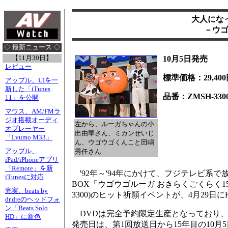
大人にな
－ウ
◇ 最新ニュース ◇
【11月30日】
10月5日発売
レビュー
標準価格：29,40
アップル、UIを一
新した「iTunes
品番：ZMSH-330
11」を公開
マウス、AM/FMラ
ジオ搭載オーディ
左から、ルーガちゃんの小
オプレーヤー
出由華さん、ミカンせいじ
「Lyumo M33」
ん、ウゴウゴくんこと田嶋
アップル、
秀任さん
iPad/iPhoneアプリ
「Remote」を新
'92年～'94年にかけて、フジテレビ系
iTunesに対応
BOX「ウゴウゴルーガ おきらくごくらく15
完実、beats by
3300)のヒット祈願イベントが、4月29日
dr.dreのヘッドフォ
ン「Beats Solo
DVDは完全予約限定生産となっており、3
HD」に新色
発売日は、第1回放送日から15年目の10月5