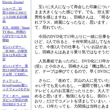
Electric Zooma!
互いに大人になって再会した印象につい
シャープ、32
まま大きくなった感じです。でも、控え室
型/3,840×2,160ド
男性を感じますね」。田嶋さんは、「明る
ットの4K IGZO液
晶
れプラス、綺麗になったなと、思います」
て、照れていた。
JCN、KDDI「Smart
TV Box」利用の
CATVサービスを
今回のDVD化で13年ぶりに一緒に仕事
開始
けど、2人で出ると、十何年間も話してな
とで、今後2人での仕事も「いいお話があ
ゼンハイザー、
「IE 800」の発売
し、田嶋さんはあまり乗り気ではなそうだ
日を12月4日に決
定
人気番組であったのに、DVD化に13年
(笑)」と小出さん。田嶋さんは「機は熟
ゼンハイザー、実
売13,000円の新カ
ど、テープは伸びてくるので、早くDVD
ナル型「CX985」
さらに、「改めて、沢山の人に見ていた
ティアック、
beyerdynamic製ヘ
ゃい子でも見られるし、一週間で難しい車
ッドフォン2モデル
テレビくんのお言葉だったりとか、大人で
めると思います。勉強にもなるし、面白い
アイ・オー、nasne
ダビング対応の外
おり」だけでコメントを済ましていまい、
付けBDドライブ
いた。13年たっても、力関係は当時とあ