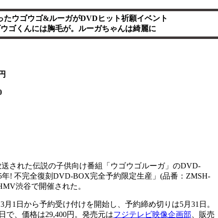
ったウゴウゴ&ルーガがDVDヒット祈願イベント
ゴウゴくんには胸毛が。ルーガちゃんは綺麗に
0円
0
で放送された伝説の子供向け番組「ウゴウゴルーガ」のDVD-
年! 不完全復刻DVD-BOX完全予約限定生産」(品番：ZMSH-
にHMV渋谷で開催された。
月1日から予約受け付けを開始し、予約締め切りは5月31日。
日で、価格は29,400円。発売元は
フジテレビ映像企画部
、販売