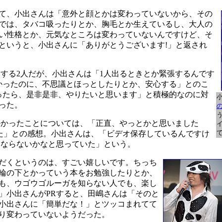
て、小出さんは「意外と顔とかは変わっていないから、その
では、タバコ吸ったりとか、胸毛とか生えているし、大人の
い性格とか、元気なところは変わっていないんですけど、そ
というと、小出さんに「ありがとうございます!」と返され
をする2人だが、小出さんは「1人出るときとか緊張するんです
かったのに、不思議とほっとしたりとか、安心する」とのこ
ったら、是非是非、やりたいと思います」と積極的なのに対
った。
かかったことについては、「正直、やっとかと思いました
した」との感想。小出さんは、「ビデオ保存しているんですけ
にならないかなと思っていた」という。
だくというのは、すごい嬉しいです。ちっち
輪の下とかっていう本をお勉強したりとか、
も、ウゴウゴルーガを知らない人でも、楽し
」小出さんがPRすると、田嶋さんは「そのと
小出さんに「簡単だな！」とツッコまれてて
まり変わっていないようだった。