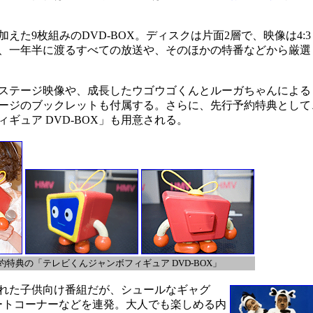
た9枚組みのDVD-BOX。ディスクは片面2層で、映像は4:3
、一年半に渡るすべての放送や、そのほかの特番などから厳選
ステージ映像や、成長したウゴウゴくんとルーガちゃんによる
ページのブックレットも付属する。さらに、先行予約特典として、
ギュア DVD-BOX」も用意される。
約特典の「テレビくんジャンボフィギュア DVD-BOX」
れた子供向け番組だが、シュールなギャグ
ートコーナーなどを連発。大人でも楽しめる内