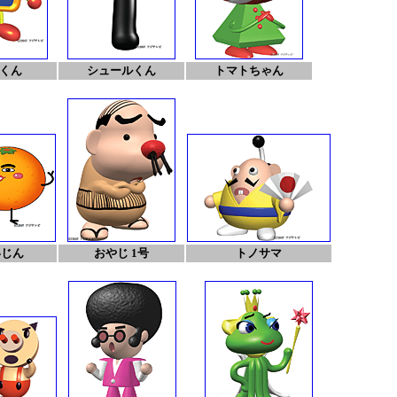
くん
シュールくん
トマトちゃん
いじん
おやじ 1号
トノサマ