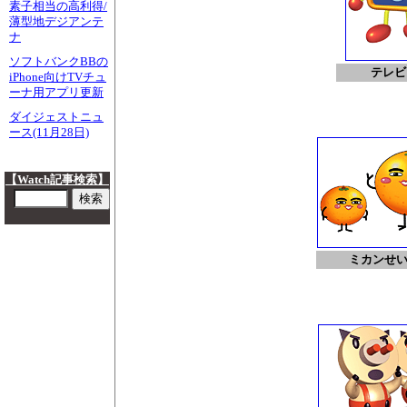
素子相当の高利得/
薄型地デジアンテ
ナ
ソフトバンクBBの
テレビ
iPhone向けTVチュ
ーナ用アプリ更新
ダイジェストニュ
ース(11月28日)
【Watch記事検索】
ミカンせ