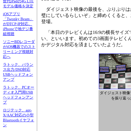
世代iPadの4G LTE
モデル価格を決定
ダイジェスト映像の最後を、ぷりぷりはか
iOSアプリ
璧にしているらしいぞ」と締めくくると、
「Twonky Beam」
登場。
がDTCP-IP対応。
iPhoneで地デジ番
「本日のテレビくんは16:9の横長サイ
組視聴
い、といいます。初めての3画面テレビく
ソニーBDレコーダ
かデジタル対応を済ましていたようだ。
がiOS機器でのスト
リーミング視聴対
応へ
ラトック、バラン
ス出力/DSD対応
USBヘッドフォン
アンプ
ラトック、PCオー
ディオ入門用USB
ダイジェスト映像
ヘッドフォンアン
を振り返っ
プ
ロジテック、apt-
X/AAC対応の小型
Bluetoothイヤフォ
ン