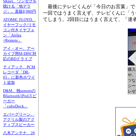
SKnet、ワンセグを
最後にテレビくんが「今日のお言葉」で、
聴ける「地デラ
ジ」。直販8,980円
一回ではうまく言えず、テレビくんに「う
てしまう。2回目にはうまく言えて、「達者
ATOMIC FLOYD、
イヤーフック/リモ
コン付きイヤフォ
ン「AirJax
+Remote」
アイ・オー、アー
カイブ用M-DISC対
応のBDドライブ
ティアック、PCM
購入
レコーダ「DR-
や、
05」に新色ホワイ
ツな
ト追加
シー
D&M、独sonoroの
レゼ
Bluetooth/iPodスピ
ーカー
「cuboDock」
エバーグリーン、
アクリル製のアク
ティブスピーカー
八木アンテナ、26