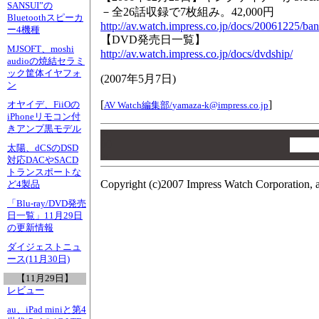
SANSUI”の
－全26話収録で7枚組み。42,000円
Bluetoothスピーカ
http://av.watch.impress.co.jp/docs/20061225/ba
ー4機種
【DVD発売日一覧】
MJSOFT、moshi
http://av.watch.impress.co.jp/docs/dvdship/
audioの焼結セラミ
ック筐体イヤフォ
(
2007年5月7日
)
ン
[
]
オヤイデ、FiiOの
AV Watch編集部/
yamaza-k@impress.co.jp
iPhoneリモコン付
きアンプ黒モデル
00
00
太陽、dCSのDSD
00
対応DACやSACD
トランスポートな
Copyright (c)2007 Impress Watch Corporation, a
ど4製品
「Blu-ray/DVD発売
日一覧」11月29日
の更新情報
ダイジェストニュ
ース(11月30日)
【11月29日】
レビュー
au、iPad miniと第4