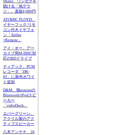
SKnet、ワンセグを
聴ける「地デラ
ジ」。直販8,980円
ATOMIC FLOYD、
イヤーフック/リモ
コン付きイヤフォ
ン「AirJax
+Remote」
アイ・オー、アー
カイブ用M-DISC対
応のBDドライブ
ティアック、PCM
レコーダ「DR-
05」に新色ホワイ
ト追加
D&M、独sonoroの
Bluetooth/iPodスピ
ーカー
「cuboDock」
エバーグリーン、
アクリル製のアク
ティブスピーカー
八木アンテナ、26