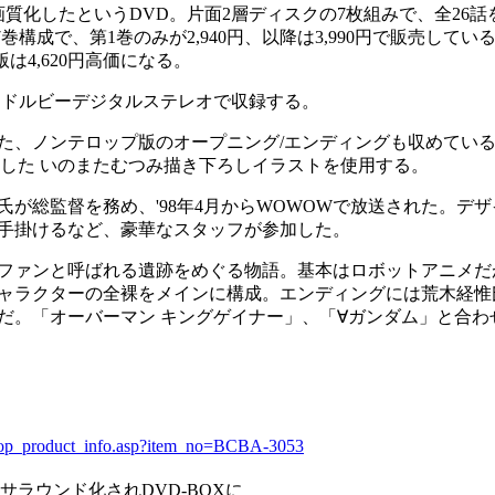
質化したというDVD。片面2層ディスクの7枚組みで、全26話
巻構成で、第1巻のみが2,940円、以降は3,990円で販売して
は4,620円高価になる。
はドルビーデジタルステレオで収録する。
、ノンテロップ版のオープニング/エンディングも収めてい
当した いのまたむつみ描き下ろしイラストを使用する。
総監督を務め、'98年4月からWOWOWで放送された。デザ
手掛けるなど、豪華なスタッフが参加した。
ファンと呼ばれる遺跡をめぐる物語。基本はロボットアニメだ
ャラクターの全裸をメインに構成。エンディングには荒木経惟
だ。「オーバーマン キングゲイナー」、「∀ガンダム」と合わ
e/shop_product_info.asp?item_no=BCBA-3053
chサラウンド化されDVD-BOXに