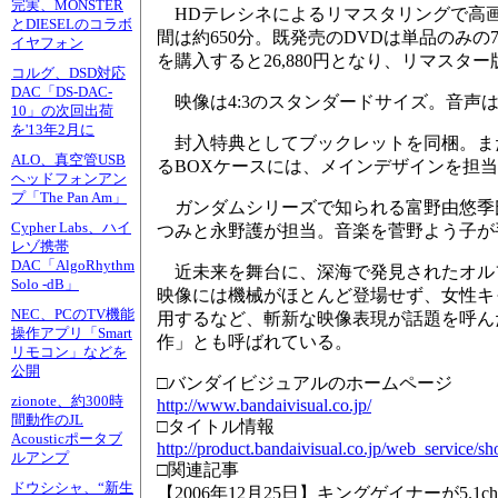
完実、MONSTER
HDテレシネによるリマスタリングで高画
とDIESELのコラボ
間は約650分。既発売のDVDは単品のみの7
イヤフォン
を購入すると26,880円となり、リマスター版
コルグ、DSD対応
DAC「DS-DAC-
映像は4:3のスタンダードサイズ。音声
10」の次回出荷
を'13年2月に
封入特典としてブックレットを同梱。また
ALO、真空管USB
るBOXケースには、メインデザインを担
ヘッドフォンアン
プ「The Pan Am」
ガンダムシリーズで知られる富野由悠季氏が
Cypher Labs、ハイ
つみと永野護が担当。音楽を菅野よう子が
レゾ携帯
DAC「AlgoRhythm
近未来を舞台に、深海で発見されたオル
Solo -dB」
映像には機械がほとんど登場せず、女性キ
NEC、PCのTV機能
用するなど、斬新な映像表現が話題を呼ん
操作アプリ「Smart
作」とも呼ばれている。
リモコン」などを
公開
□バンダイビジュアルのホームページ
zionote、約300時
http://www.bandaivisual.co.jp/
間動作のJL
□タイトル情報
Acousticポータブ
http://product.bandaivisual.co.jp/web_servic
ルアンプ
□関連記事
ドウシシャ、“新生
【2006年12月25日】キングゲイナーが5.1