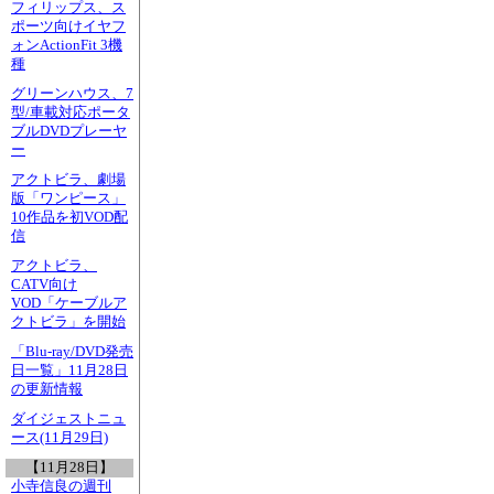
フィリップス、ス
ポーツ向けイヤフ
ォンActionFit 3機
種
グリーンハウス、7
型/車載対応ポータ
ブルDVDプレーヤ
ー
アクトビラ、劇場
版「ワンピース」
10作品を初VOD配
信
アクトビラ、
CATV向け
VOD「ケーブルア
クトビラ」を開始
「Blu-ray/DVD発売
日一覧」11月28日
の更新情報
ダイジェストニュ
ース(11月29日)
【11月28日】
小寺信良の週刊