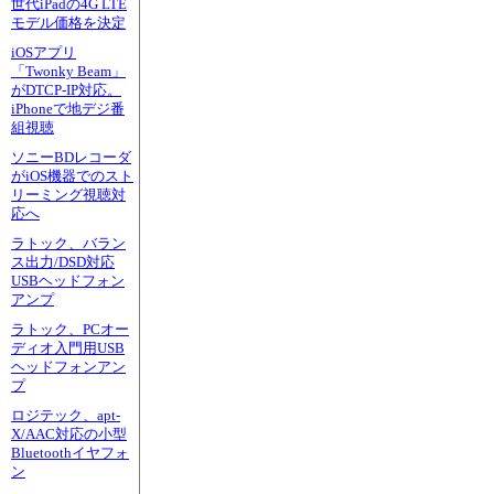
世代iPadの4G LTE
モデル価格を決定
iOSアプリ
「Twonky Beam」
がDTCP-IP対応。
iPhoneで地デジ番
組視聴
ソニーBDレコーダ
がiOS機器でのスト
リーミング視聴対
応へ
ラトック、バラン
ス出力/DSD対応
USBヘッドフォン
アンプ
ラトック、PCオー
ディオ入門用USB
ヘッドフォンアン
プ
ロジテック、apt-
X/AAC対応の小型
Bluetoothイヤフォ
ン