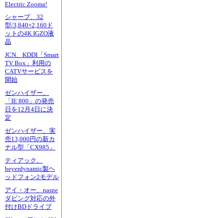
Electric Zooma!
シャープ、32
型/3,840×2,160ド
ットの4K IGZO液
晶
JCN、KDDI「Smart
TV Box」利用の
CATVサービスを
開始
ゼンハイザー、
「IE 800」の発売
日を12月4日に決
定
ゼンハイザー、実
売13,000円の新カ
ナル型「CX985」
ティアック、
beyerdynamic製ヘ
ッドフォン2モデル
アイ・オー、nasne
ダビング対応の外
付けBDドライブ