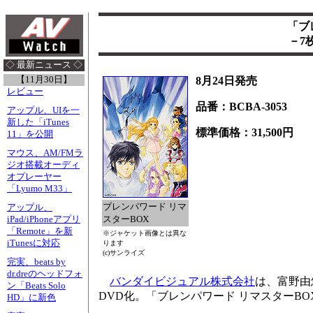
「ブ
－7
◇ 最新ニュース ◇
【11月30日】
8月24日発売
レビュー
品番：BCBA-3053
アップル、UIを一
新した「iTunes
標準価格：31,500円
11」を公開
マウス、AM/FMラ
ジオ搭載オーディ
オプレーヤー
「Lyumo M33」
ブレンパワード リマ
アップル、
スターBOX
iPad/iPhoneアプリ
「Remote」を新
※ジャケット画像とは異な
iTunesに対応
ります
(c)サンライズ
完実、beats by
dr.dreのヘッドフォ
バンダイビジュアル株式会社
は、富野由
ン「Beats Solo
DVD化。「ブレンパワード リマスターBOX
HD」に新色