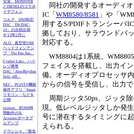
完実、MONSTER
同社の開発するオーディオ
とDIESELのコラボ
イヤフォン
IC「
WM8580/8581
」や「WM
コルグ、DSD対応
用するS/PDIFトランシーバIC
DAC「DS-DAC-
10」の次回出荷
拠しており、サラウンドバ
を'13年2月に
対応する。
ALO、真空管USB
ヘッドフォンアン
プ「The Pan Am」
WM8804は1系統、WM88
Cypher Labs、ハイ
フェイスを搭載し、出力イン
レゾ携帯
DAC「AlgoRhythm
備。オーディオプロセッサ内蔵
Solo -dB」
からの信号を受信し、出力で
NEC、PCのTV機能
操作アプリ「Smart
リモコン」などを
周期ジッタ50ps、ジッタ除去
公開
現。低レベルジッタしか発生せ
zionote、約300時
間動作のJL
号に潜在するタイミングに
Acousticポータブ
ルアンプ
えられる。
ドウシシャ、“新生