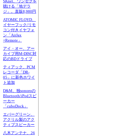
SKnet、ワンセグを
聴ける「地デラ
ジ」。直販8,980円
ATOMIC FLOYD、
イヤーフック/リモ
コン付きイヤフォ
ン「AirJax
+Remote」
アイ・オー、アー
カイブ用M-DISC対
応のBDドライブ
ティアック、PCM
レコーダ「DR-
05」に新色ホワイ
ト追加
D&M、独sonoroの
Bluetooth/iPodスピ
ーカー
「cuboDock」
エバーグリーン、
アクリル製のアク
ティブスピーカー
八木アンテナ、26