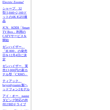
Electric Zooma!
シャープ、32
型/3,840×2,160ド
ットの4K IGZO液
晶
JCN、KDDI「Smart
TV Box」利用の
CATVサービスを
開始
ゼンハイザー、
「IE 800」の発売
日を12月4日に決
定
ゼンハイザー、実
売13,000円の新カ
ナル型「CX985」
ティアック、
beyerdynamic製ヘ
ッドフォン2モデル
アイ・オー、nasne
ダビング対応の外
付けBDドライブ