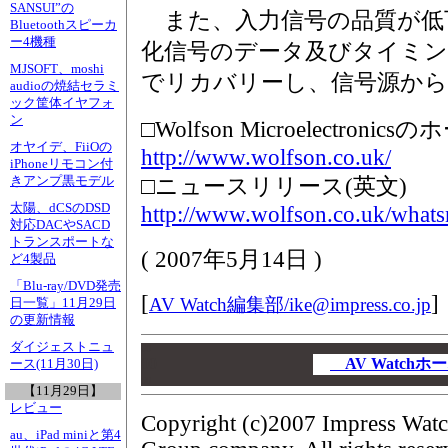
SANSUI”の
また、入力信号の品質が低
Bluetoothスピーカ
ー4機種
化信号のデータ及びタイミ
MJSOFT、moshi
でリカバリーし、信号源から
audioの焼結セラミ
ック筐体イヤフォ
ン
□Wolfson Microelectron
オヤイデ、FiiOの
http://www.wolfson.co.uk/
iPhoneリモコン付
きアンプ黒モデル
□ニュースリリース(英文)
太陽、dCSのDSD
http://www.wolfson.co.uk/whats
対応DACやSACD
トランスポートな
(
2007年5月14日
)
ど4製品
「Blu-ray/DVD発売
[
]
AV Watch編集部/
ike@impress.co.jp
日一覧」11月29日
の更新情報
ダイジェストニュ
00
00
AV Watch
ース(11月30日)
00
【11月29日】
レビュー
Copyright (c)2007 Impress Watc
au、iPad miniと第4