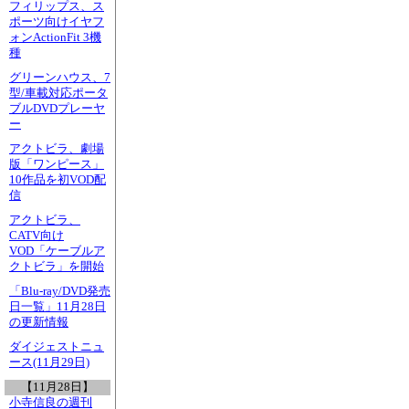
フィリップス、ス
ポーツ向けイヤフ
ォンActionFit 3機
種
グリーンハウス、7
型/車載対応ポータ
ブルDVDプレーヤ
ー
アクトビラ、劇場
版「ワンピース」
10作品を初VOD配
信
アクトビラ、
CATV向け
VOD「ケーブルア
クトビラ」を開始
「Blu-ray/DVD発売
日一覧」11月28日
の更新情報
ダイジェストニュ
ース(11月29日)
【11月28日】
小寺信良の週刊