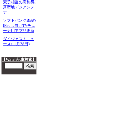
素子相当の高利得/
薄型地デジアンテ
ナ
ソフトバンクBBの
iPhone向けTVチュ
ーナ用アプリ更新
ダイジェストニュ
ース(11月28日)
【Watch記事検索】