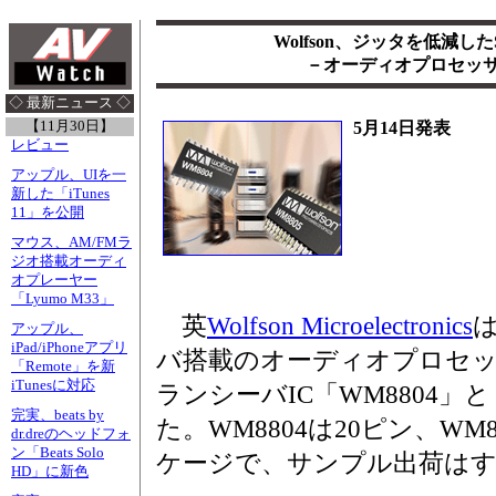
Wolfson、ジッタを低減した
－オーディオプロセッサ
◇ 最新ニュース ◇
【11月30日】
5月14日発表
レビュー
アップル、UIを一
新した「iTunes
11」を公開
マウス、AM/FMラ
ジオ搭載オーディ
オプレーヤー
「Lyumo M33」
英
Wolfson Microelectronics
は
アップル、
iPad/iPhoneアプリ
バ搭載のオーディオプロセ
「Remote」を新
iTunesに対応
ランシーバIC「WM8804」と
完実、beats by
た。WM8804は20ピン、WM8
dr.dreのヘッドフォ
ン「Beats Solo
ケージで、サンプル出荷は
HD」に新色