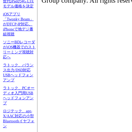
Group company. All rights reser
世代iPadの4G LTE
モデル価格を決定
iOSアプリ
「Twonky Beam」
がDTCP-IP対応。
iPhoneで地デジ番
組視聴
ソニーBDレコーダ
がiOS機器でのスト
リーミング視聴対
応へ
ラトック、バラン
ス出力/DSD対応
USBヘッドフォン
アンプ
ラトック、PCオー
ディオ入門用USB
ヘッドフォンアン
プ
ロジテック、apt-
X/AAC対応の小型
Bluetoothイヤフォ
ン