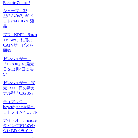
Electric Zooma!
シャープ、32
型/3,840×2,160ド
ットの4K IGZO液
晶
JCN、KDDI「Smart
TV Box」利用の
CATVサービスを
開始
ゼンハイザー、
「IE 800」の発売
日を12月4日に決
定
ゼンハイザー、実
売13,000円の新カ
ナル型「CX985」
ティアック、
beyerdynamic製ヘ
ッドフォン2モデル
アイ・オー、nasne
ダビング対応の外
付けBDドライブ