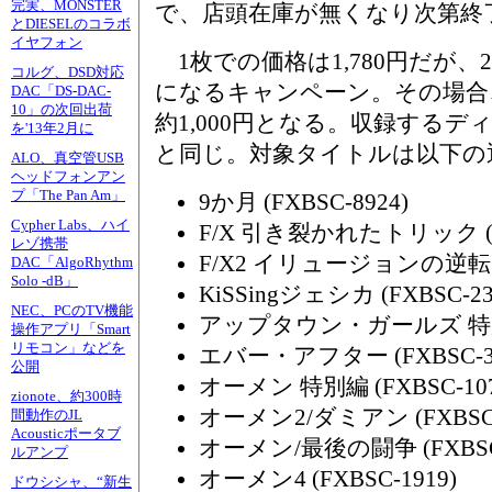
完実、MONSTER
で、店頭在庫が無くなり次第終
とDIESELのコラボ
イヤフォン
1枚での価格は1,780円だが、2
コルグ、DSD対応
になるキャンペーン。その場合
DAC「DS-DAC-
10」の次回出荷
約1,000円となる。収録する
を'13年2月に
と同じ。対象タイトルは以下の
ALO、真空管USB
ヘッドフォンアン
プ「The Pan Am」
9か月 (FXBSC-8924)
Cypher Labs、ハイ
F/X 引き裂かれたトリック (MG
レゾ携帯
F/X2 イリュージョンの逆転 (M
DAC「AlgoRhythm
Solo -dB」
KiSSingジェシカ (FXBSC-23
NEC、PCのTV機能
アップタウン・ガールズ 特別編 
操作アプリ「Smart
リモコン」などを
エバー・アフター (FXBSC-3
公開
オーメン 特別編 (FXBSC-107
zionote、約300時
オーメン2/ダミアン (FXBSC-
間動作のJL
Acousticポータブ
オーメン/最後の闘争 (FXBSC-
ルアンプ
オーメン4 (FXBSC-1919)
ドウシシャ、“新生