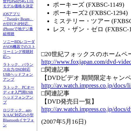
世代iPadの4G LTE
ポーキーズ (FXBSC-1149)
モデル価格を決定
ポーキーズ2 (FXBSC-1294)
iOSアプリ
「Twonky Beam」
ミステリー・ツアー (FXBSC-
がDTCP-IP対応。
レス・ザン・ゼロ (FXBSC-16
iPhoneで地デジ番
組視聴
ソニーBDレコーダ
がiOS機器でのスト
リーミング視聴対
□20世紀フォックスのホームペ
応へ
http://www.foxjapan.com/dvd-vide
ラトック、バラン
□関連記事
ス出力/DSD対応
USBヘッドフォン
【DVDビデオ 期間限定キャン
アンプ
http://av.watch.impress.co.jp/docs/l
ラトック、PCオー
□関連記事
ディオ入門用USB
ヘッドフォンアン
【DVD発売日一覧】
プ
http://av.watch.impress.co.jp/docs/
ロジテック、apt-
X/AAC対応の小型
Bluetoothイヤフォ
(
2007年5月16日
)
ン