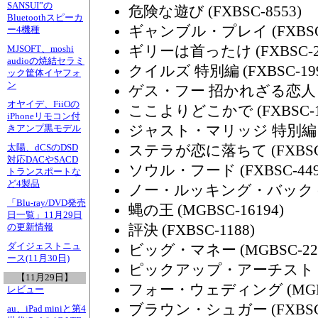
SANSUI”の
危険な遊び (FXBSC-8553)
Bluetoothスピーカ
ギャンブル・プレイ (FXBSC-
ー4機種
ギリーは首ったけ (FXBSC-20
MJSOFT、moshi
audioの焼結セラミ
クイルズ 特別編 (FXBSC-199
ック筐体イヤフォ
ン
ゲス・フー 招かれざる恋人 特別編
オヤイデ、FiiOの
ここよりどこかで (FXBSC-14
iPhoneリモコン付
ジャスト・マリッジ 特別編 (FX
きアンプ黒モデル
ステラが恋に落ちて (FXBSC-
太陽、dCSのDSD
対応DACやSACD
ソウル・フード (FXBSC-449
トランスポートな
ど4製品
ノー・ルッキング・バック (FX
「Blu-ray/DVD発売
蝿の王 (MGBSC-16194)
日一覧」11月29日
評決 (FXBSC-1188)
の更新情報
ダイジェストニュ
ビッグ・マネー (MGBSC-224
ース(11月30日)
ピックアップ・アーチスト (FX
【11月29日】
フォー・ウェディング (MGBSC
レビュー
ブラウン・シュガー (FXBSC-
au、iPad miniと第4