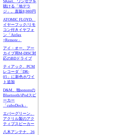
SKnet、ワンセグを
聴ける「地デラ
ジ」。直販8,980円
ATOMIC FLOYD、
イヤーフック/リモ
コン付きイヤフォ
ン「AirJax
+Remote」
アイ・オー、アー
カイブ用M-DISC対
応のBDドライブ
ティアック、PCM
レコーダ「DR-
05」に新色ホワイ
ト追加
D&M、独sonoroの
Bluetooth/iPodスピ
ーカー
「cuboDock」
エバーグリーン、
アクリル製のアク
ティブスピーカー
八木アンテナ、26