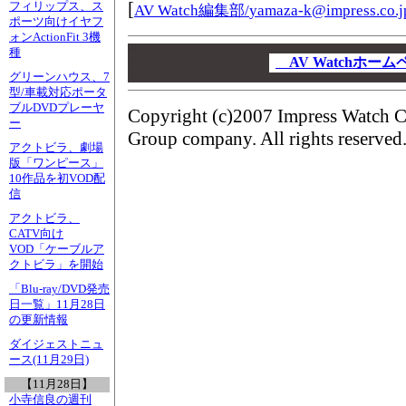
[
フィリップス、ス
AV Watch編集部/
yamaza-k@impress.co.j
ポーツ向けイヤフ
ォンActionFit 3機
00
種
00
AV Watchホー
グリーンハウス、7
00
型/車載対応ポータ
ブルDVDプレーヤ
Copyright (c)2007 Impress Watch C
ー
Group company. All rights reserved
アクトビラ、劇場
版「ワンピース」
10作品を初VOD配
信
アクトビラ、
CATV向け
VOD「ケーブルア
クトビラ」を開始
「Blu-ray/DVD発売
日一覧」11月28日
の更新情報
ダイジェストニュ
ース(11月29日)
【11月28日】
小寺信良の週刊