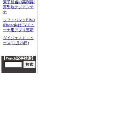
素子相当の高利得/
薄型地デジアンテ
ナ
ソフトバンクBBの
iPhone向けTVチュ
ーナ用アプリ更新
ダイジェストニュ
ース(11月28日)
【Watch記事検索】