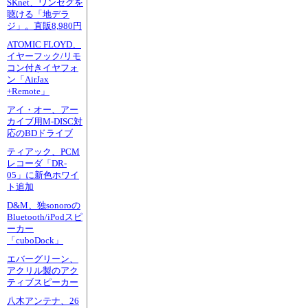
SKnet、ワンセグを
聴ける「地デラ
ジ」。直販8,980円
ATOMIC FLOYD、
イヤーフック/リモ
コン付きイヤフォ
ン「AirJax
+Remote」
アイ・オー、アー
カイブ用M-DISC対
応のBDドライブ
ティアック、PCM
レコーダ「DR-
05」に新色ホワイ
ト追加
D&M、独sonoroの
Bluetooth/iPodスピ
ーカー
「cuboDock」
エバーグリーン、
アクリル製のアク
ティブスピーカー
八木アンテナ、26