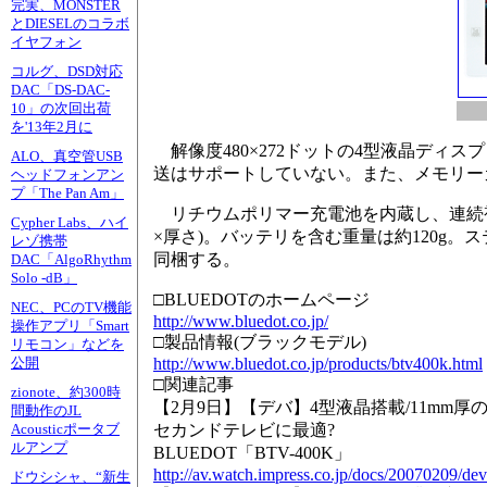
完実、MONSTER
とDIESELのコラボ
イヤフォン
コルグ、DSD対応
DAC「DS-DAC-
10」の次回出荷
を'13年2月に
解像度480×272ドットの4型液晶ディ
ALO、真空管USB
送はサポートしていない。また、メモリー
ヘッドフォンアン
プ「The Pan Am」
リチウムポリマー充電池を内蔵し、連続視聴可
Cypher Labs、ハイ
×厚さ)。バッテリを含む重量は約120g
レゾ携帯
同梱する。
DAC「AlgoRhythm
Solo -dB」
□BLUEDOTのホームページ
NEC、PCのTV機能
http://www.bluedot.co.jp/
操作アプリ「Smart
□製品情報(ブラックモデル)
リモコン」などを
http://www.bluedot.co.jp/products/btv400k.html
公開
□関連記事
zionote、約300時
【2月9日】【デバ】4型液晶搭載/11mm
間動作のJL
セカンドテレビに最適?
Acousticポータブ
ルアンプ
BLUEDOT「BTV-400K」
http://av.watch.impress.co.jp/docs/20070209/de
ドウシシャ、“新生