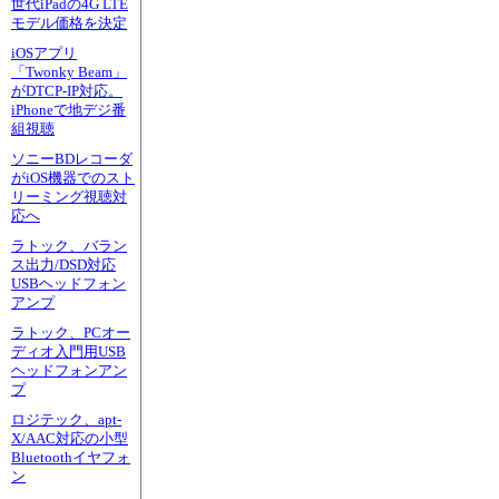
世代iPadの4G LTE
モデル価格を決定
iOSアプリ
「Twonky Beam」
がDTCP-IP対応。
iPhoneで地デジ番
組視聴
ソニーBDレコーダ
がiOS機器でのスト
リーミング視聴対
応へ
ラトック、バラン
ス出力/DSD対応
USBヘッドフォン
アンプ
ラトック、PCオー
ディオ入門用USB
ヘッドフォンアン
プ
ロジテック、apt-
X/AAC対応の小型
Bluetoothイヤフォ
ン