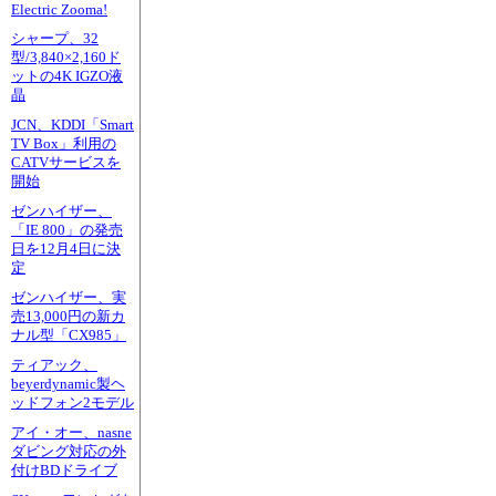
Electric Zooma!
シャープ、32
型/3,840×2,160ド
ットの4K IGZO液
晶
JCN、KDDI「Smart
TV Box」利用の
CATVサービスを
開始
ゼンハイザー、
「IE 800」の発売
日を12月4日に決
定
ゼンハイザー、実
売13,000円の新カ
ナル型「CX985」
ティアック、
beyerdynamic製ヘ
ッドフォン2モデル
アイ・オー、nasne
ダビング対応の外
付けBDドライブ