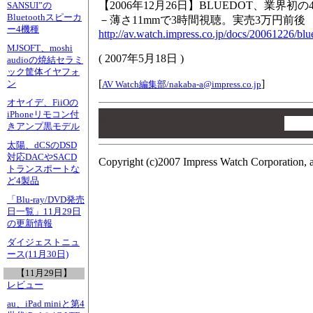
【2006年12月26日】BLUEDOT、業界
SANSUI”の
Bluetoothスピーカ
－薄さ11mmで3時間視聴。実売3万円前後
ー4機種
http://av.watch.impress.co.jp/docs/20061226/blu
MJSOFT、moshi
(
2007年5月18日
)
audioの焼結セラミ
ック筐体イヤフォ
[
]
ン
AV Watch編集部/
nakaba-a@impress.co.jp
オヤイデ、FiiOの
00
iPhoneリモコン付
00
きアンプ黒モデル
00
太陽、dCSのDSD
対応DACやSACD
Copyright (c)2007 Impress Watch Corporation, a
トランスポートな
ど4製品
「Blu-ray/DVD発売
日一覧」11月29日
の更新情報
ダイジェストニュ
ース(11月30日)
【11月29日】
レビュー
au、iPad miniと第4