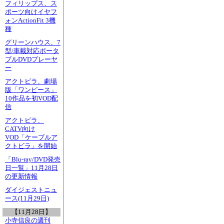
フィリップス、ス
ポーツ向けイヤフ
ォンActionFit 3機
種
グリーンハウス、7
型/車載対応ポータ
ブルDVDプレーヤ
ー
アクトビラ、劇場
版「ワンピース」
10作品を初VOD配
信
アクトビラ、
CATV向け
VOD「ケーブルア
クトビラ」を開始
「Blu-ray/DVD発売
日一覧」11月28日
の更新情報
ダイジェストニュ
ース(11月29日)
【11月28日】
小寺信良の週刊