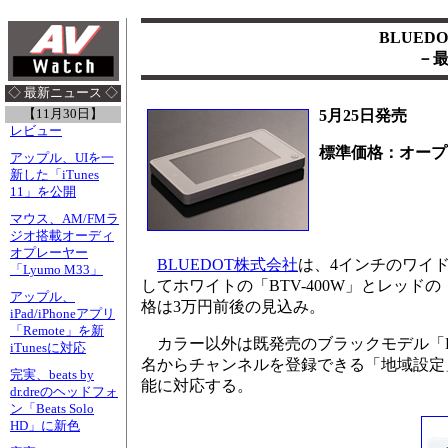
BLUE
－
◇ 最新ニュース ◇
【11月30日】
5月25日発売
レビュー
標準価格：オープ
アップル、UIを一
新した「iTunes
11」を公開
マウス、AM/FMラ
ジオ搭載オーディ
オプレーヤー
BLUEDOT株式会社
は、4インチのワイド
「Lyumo M33」
してホワイトの「BTV-400W」とレッドの
アップル、
格は3万円前後の見込み。
iPad/iPhoneアプリ
「Remote」を新
カラー以外は既発売のブラックモデル「BT
iTunesに対応
名からチャンネルを登録できる「地域設定」
完実、beats by
能に対応する。
dr.dreのヘッドフォ
ン「Beats Solo
HD」に新色