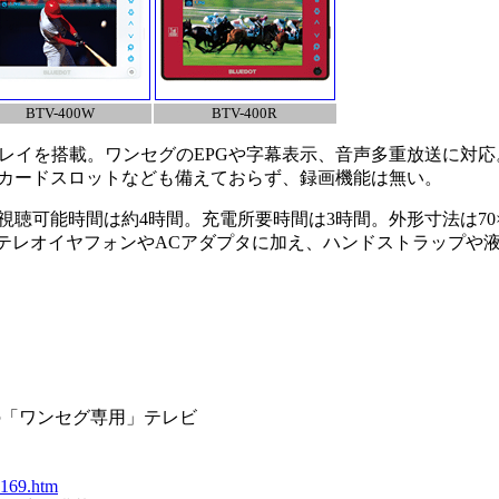
BTV-400W
BTV-400R
スプレイを搭載。ワンセグのEPGや字幕表示、音声多重放送に対
カードスロットなども備えておらず、録画機能は無い。
能時間は約4時間。充電所要時間は3時間。外形寸法は70×126
。ステレオイヤフォンやACアダプタに加え、ハンドストラップや
厚の「ワンセグ専用」テレビ
v169.htm