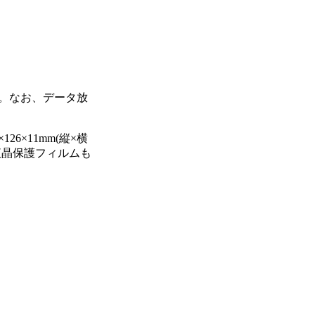
応。なお、データ放
×11mm(縦×横
液晶保護フィルムも