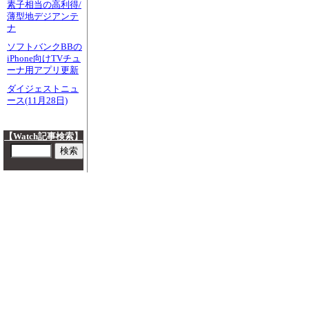
素子相当の高利得/
薄型地デジアンテ
ナ
ソフトバンクBBの
iPhone向けTVチュ
ーナ用アプリ更新
ダイジェストニュ
ース(11月28日)
【Watch記事検索】