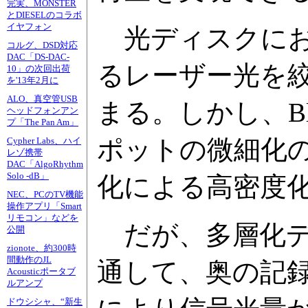
完実、MONSTER
とDIESELのコラボ
イヤフォン
光ディスクにお
コルグ、DSD対応
DAC「DS-DAC-
るレーザー光を
10」の次回出荷
を'13年2月に
ALO、真空管USB
まる。しかし、Bl
ヘッドフォンアン
プ「The Pan Am」
ポットの微細化
Cypher Labs、ハイ
レゾ携帯
DAC「AlgoRhythm
Solo -dB」
化による高密度
NEC、PCのTV機能
操作アプリ「Smart
リモコン」などを
だが、多層化デ
公開
zionote、約300時
間動作のJL
通して、奥の記
Acousticポータブ
ルアンプ
ドウシシャ、“新生