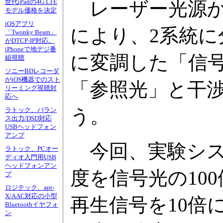
レーザー光源か
世代iPadの4G LTE
モデル価格を決定
iOSアプリ
により、2系統
「Twonky Beam」
がDTCP-IP対応。
iPhoneで地デジ番
に変調した「信
組視聴
ソニーBDレコーダ
がiOS機器でのスト
「参照光」と干
リーミング視聴対
応へ
う。
ラトック、バラン
ス出力/DSD対応
USBヘッドフォン
アンプ
今回、実験シス
ラトック、PCオー
ディオ入門用USB
ヘッドフォンアン
度を信号光の10
プ
ロジテック、apt-
X/AAC対応の小型
再生信号を10倍
Bluetoothイヤフォ
ン