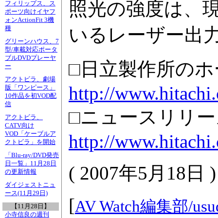
照光の強度は、
フィリップス、ス
ポーツ向けイヤフ
ォンActionFit 3機
いるレーザー出
種
グリーンハウス、7
型/車載対応ポータ
ブルDVDプレーヤ
□日立製作所のホ
ー
アクトビラ、劇場
http://www.hitachi.
版「ワンピース」
10作品を初VOD配
信
□ニュースリリー
アクトビラ、
CATV向け
VOD「ケーブルア
http://www.hitach
クトビラ」を開始
「Blu-ray/DVD発売
日一覧」11月28日
(
2007年5月18日
)
の更新情報
ダイジェストニュ
ース(11月29日)
[
AV Watch編集部/
usu
【11月28日】
小寺信良の週刊