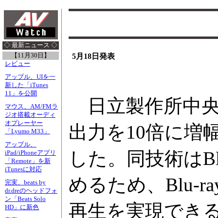
◇ 最新ニュース ◇
【11月30日】
5月18日発表
レビュー
アップル、UIを一
新した「iTunes
11」を公開
日立製作所中央
マウス、AM/FMラ
ジオ搭載オーディ
オプレーヤー
出力を10倍に増
「Lyumo M33」
アップル、
した。同技術はBl
iPad/iPhoneアプリ
「Remote」を新
iTunesに対応
めるため、Blu-r
完実、beats by
dr.dreのヘッドフォ
ン「Beats Solo
再生を実現でき
HD」に新色