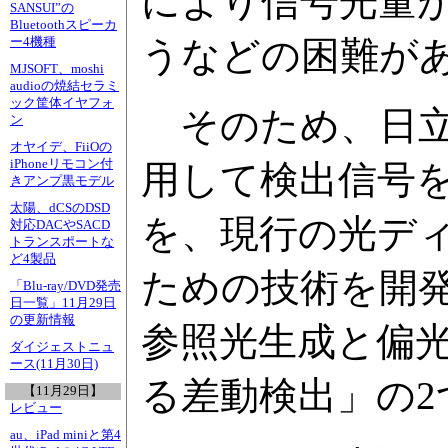
により信号光量
SANSUI”の
Bluetoothスピーカ
うなどの困難が
ー4機種
MJSOFT、moshi
audioの焼結セラミ
ック筐体イヤフォ
そのため、日立
ン
オヤイデ、FiiOの
iPhoneリモコン付
用して検出信号
きアンプ黒モデル
太陽、dCSのDSD
を、現行の光デ
対応DACやSACD
トランスポートな
ど4製品
ための技術を開
「Blu-ray/DVD発売
日一覧」11月29日
の更新情報
参照光生成と偏
ダイジェストニュ
ース(11月30日)
る差動検出」の2
【11月29日】
レビュー
au、iPad miniと第4