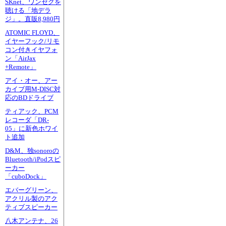
SKnet、ワンセグを
聴ける「地デラ
ジ」。直販8,980円
ATOMIC FLOYD、
イヤーフック/リモ
コン付きイヤフォ
ン「AirJax
+Remote」
アイ・オー、アー
カイブ用M-DISC対
応のBDドライブ
ティアック、PCM
レコーダ「DR-
05」に新色ホワイ
ト追加
D&M、独sonoroの
Bluetooth/iPodスピ
ーカー
「cuboDock」
エバーグリーン、
アクリル製のアク
ティブスピーカー
八木アンテナ、26