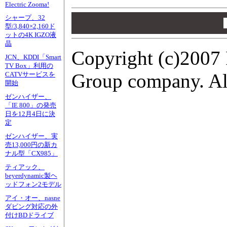
Electric Zooma!
00
シャープ、32
00
型/3,840×2,160ド
00
ットの4K IGZO液
晶
Copyright (c)2007 
JCN、KDDI「Smart
TV Box」利用の
Group company. All
CATVサービスを
開始
ゼンハイザー、
「IE 800」の発売
日を12月4日に決
定
ゼンハイザー、実
売13,000円の新カ
ナル型「CX985」
ティアック、
beyerdynamic製ヘ
ッドフォン2モデル
アイ・オー、nasne
ダビング対応の外
付けBDドライブ