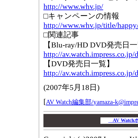
http://www.whv.jp/
□キャンペーンの情報
http://www.whv.jp/title/happy
□関連記事
【Blu-ray/HD DVD発売日
http://av.watch.impress.co.jp
【DVD発売日一覧】
http://av.watch.impress.co.jp/
(
2007年5月18日
)
[
AV Watch編集部/
yamaza-k@impres
00
00
AV Wat
00