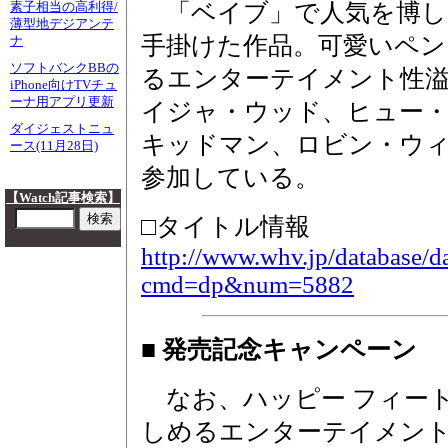
「ベイブ」で人気を博し
素子相当の高利得/
薄型地デジアンテ
手掛けた作品。可愛いペン
ナ
ソフトバンクBBの
るエンターテイメント性
iPhone向けTVチュ
ーナ用アプリ更新
イジャ・ウッド、ヒュー
ダイジェストニュ
キッドマン、ロビン・ウ
ース(11月28日)
参加している。
【Watch記事検索】
□タイトル情報
http://www.whv.jp/database/da
cmd=dp&num=5882
■ 発売記念キャンペーン
なお、ハッピー フィー
しめるエンターテイメント作