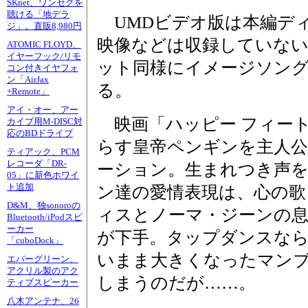
SKnet、ワンセグを
聴ける「地デラ
UMDビデオ版は本編デ
ジ」。直販8,980円
映像などは収録していな
ATOMIC FLOYD、
イヤーフック/リモ
ット同様にイメージソン
コン付きイヤフォ
ン「AirJax
る。
+Remote」
アイ・オー、アー
映画「ハッピー フィー
カイブ用M-DISC対
応のBDドライブ
らす皇帝ペンギンを主人公
ティアック、PCM
レコーダ「DR-
ーション。生まれつき声
05」に新色ホワイ
ト追加
ン達の愛情表現は、心の歌
D&M、独sonoroの
ィスとノーマ・ジーンの息
Bluetooth/iPodスピ
ーカー
が下手。タップダンスな
「cuboDock」
いまま大きくなったマン
エバーグリーン、
アクリル製のアク
しまうのだが……。
ティブスピーカー
八木アンテナ、26