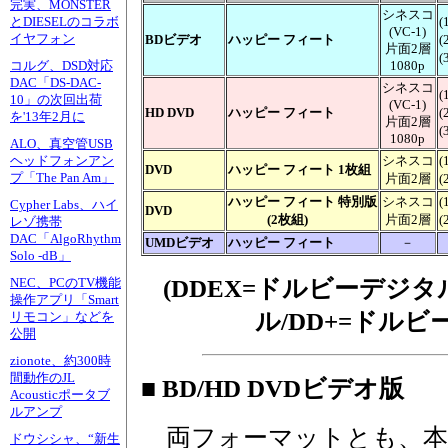
完実、MONSTER
シネスコ
(
とDIESELのコラボ
(VC-1)
イヤフォン
BDビデオ
ハッピー フィート
(
片面2層
(
1080p
コルグ、DSD対応
DAC「DS-DAC-
シネスコ
(
10」の次回出荷
(VC-1)
HD DVD
ハッピー フィート
(
を'13年2月に
片面2層
(
1080p
ALO、真空管USB
シネスコ
(
ヘッドフォンアン
DVD
ハッピー フィート 1枚組
プ「The Pan Am」
片面2層
(
ハッピー フィート 特別版
シネスコ
(
Cypher Labs、ハイ
DVD
(2枚組)
片面2層
(
レゾ携帯
DAC「AlgoRhythm
UMDビデオ
ハッピー フィート
－
Solo -dB」
(DDEX=ドルビーデジタ
NEC、PCのTV機能
操作アプリ「Smart
ル/DD+=ドル
リモコン」などを
公開
zionote、約300時
間動作のJL
■ BD/HD DVDビデオ版
Acousticポータブ
ルアンプ
両フォーマットとも、本
ドウシシャ、“新生