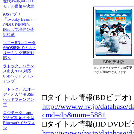
世代iPadの4G LTE
モデル価格を決定
iOSアプリ
「Twonky Beam」
がDTCP-IP対応。
iPhoneで地デジ番
組視聴
ソニーBDレコーダ
がiOS機器でのスト
リーミング視聴対
応へ
BDビデオ版
ラトック、バラン
※ジャケットデザインは変更
ス出力/DSD対応
になる可能性があります
USBヘッドフォン
アンプ
ラトック、PCオー
ディオ入門用USB
□タイトル情報(BDビデオ)
ヘッドフォンアン
http://www.whv.jp/database/da
プ
ロジテック、apt-
cmd=dp&num=5881
X/AAC対応の小型
□タイトル情報(HD DVDビ
Bluetoothイヤフォ
ン
http://www.whv.jp/database/da