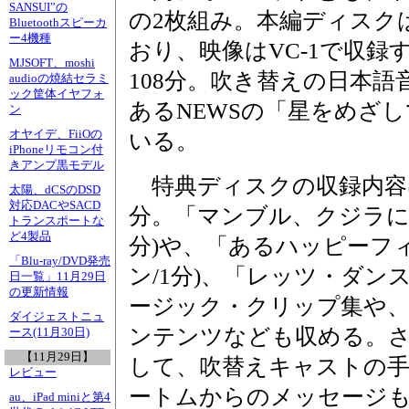
SANSUI”の
の2枚組み。本編ディスク
Bluetoothスピーカ
ー4機種
おり、映像はVC-1で収録
MJSOFT、moshi
108分。吹き替えの日本
audioの焼結セラミ
ック筐体イヤフォ
あるNEWSの「星をめざし
ン
オヤイデ、FiiOの
いる。
iPhoneリモコン付
きアンプ黒モデル
特典ディスクの収録内容は
太陽、dCSのDSD
対応DACやSACD
分。「マンブル、クジラに出
トランスポートな
ど4製品
分)や、「あるハッピーフ
「Blu-ray/DVD発売
ン/1分)、「レッツ・ダンス
日一覧」11月29日
の更新情報
ージック・クリップ集や
ダイジェストニュ
ンテンツなども収める。さ
ース(11月30日)
【11月29日】
して、吹替えキャストの手越
レビュー
ートムからのメッセージ
au、iPad miniと第4