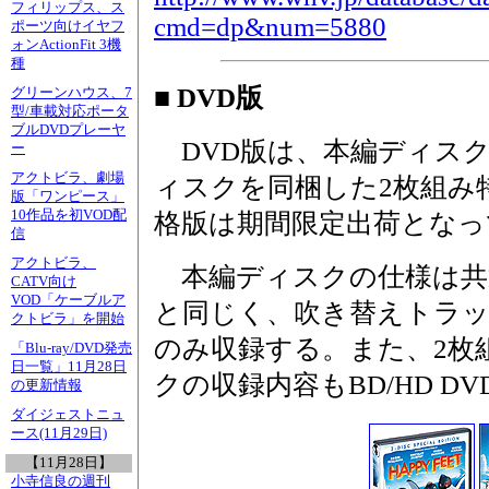
フィリップス、ス
cmd=dp&num=5880
ポーツ向けイヤフ
ォンActionFit 3機
種
■ DVD版
グリーンハウス、7
型/車載対応ポータ
ブルDVDプレーヤ
DVD版は、本編ディスク
ー
アクトビラ、劇場
ィスクを同梱した2枚組み
版「ワンピース」
10作品を初VOD配
格版は期間限定出荷となっ
信
アクトビラ、
本編ディスクの仕様は共通。
CATV向け
VOD「ケーブルア
と同じく、吹き替えトラ
クトビラ」を開始
のみ収録する。また、2枚
「Blu-ray/DVD発売
日一覧」11月28日
クの収録内容もBD/HD D
の更新情報
ダイジェストニュ
ース(11月29日)
【11月28日】
小寺信良の週刊