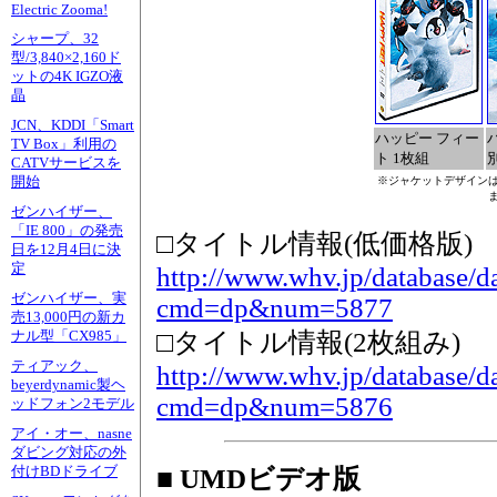
Electric Zooma!
シャープ、32
型/3,840×2,160ド
ットの4K IGZO液
晶
JCN、KDDI「Smart
ハッピー フィー
TV Box」利用の
ト 1枚組
別
CATVサービスを
開始
※ジャケットデザイン
ゼンハイザー、
「IE 800」の発売
□タイトル情報(低価格版)
日を12月4日に決
定
http://www.whv.jp/database/da
ゼンハイザー、実
cmd=dp&num=5877
売13,000円の新カ
□タイトル情報(2枚組み)
ナル型「CX985」
ティアック、
http://www.whv.jp/database/da
beyerdynamic製ヘ
cmd=dp&num=5876
ッドフォン2モデル
アイ・オー、nasne
ダビング対応の外
付けBDドライブ
■ UMDビデオ版