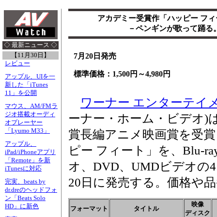
アカデミー受賞作「ハッピー フィート
－ペンギンが歌って踊る。B
◇ 最新ニュース ◇
【11月30日】
7月20日発売
レビュー
標準価格：1,500円～4,980円
アップル、UIを一
新した「iTunes
11」を公開
ワーナー エンターテイ
マウス、AM/FMラ
ジオ搭載オーディ
ーナー・ホーム・ビデオ)は
オプレーヤー
「Lyumo M33」
賞長編アニメ映画賞を受賞
アップル、
ピー フィート」を、Blu-ra
iPad/iPhoneアプリ
「Remote」を新
オ、DVD、UMDビデオの
iTunesに対応
20日に発売する。価格や
完実、beats by
dr.dreのヘッドフォ
ン「Beats Solo
映像
HD」に新色
フォーマット
タイトル
ディスク