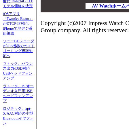
世代iPadの4G LTE
00
00
AV Watchホー
モデル価格を決定
00
iOSアプリ
「Twonky Beam」
Copyright (c)2007 Impress Watch C
がDTCP-IP対応。
iPhoneで地デジ番
Group company. All rights reserved
組視聴
ソニーBDレコーダ
がiOS機器でのスト
リーミング視聴対
応へ
ラトック、バラン
ス出力/DSD対応
USBヘッドフォン
アンプ
ラトック、PCオー
ディオ入門用USB
ヘッドフォンアン
プ
ロジテック、apt-
X/AAC対応の小型
Bluetoothイヤフォ
ン