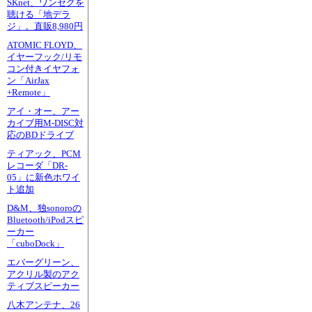
SKnet、ワンセグを
聴ける「地デラ
ジ」。直販8,980円
ATOMIC FLOYD、
イヤーフック/リモ
コン付きイヤフォ
ン「AirJax
+Remote」
アイ・オー、アー
カイブ用M-DISC対
応のBDドライブ
ティアック、PCM
レコーダ「DR-
05」に新色ホワイ
ト追加
D&M、独sonoroの
Bluetooth/iPodスピ
ーカー
「cuboDock」
エバーグリーン、
アクリル製のアク
ティブスピーカー
八木アンテナ、26