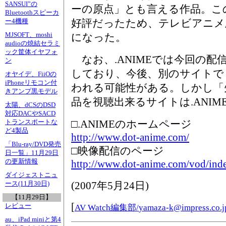
SANSUI”の
ーの原点」とも言える作品。こ
Bluetoothスピーカ
好評だったため、テレビアニメ
ー4機種
MJSOFT、moshi
になった。
audioの焼結セラミ
ック筐体イヤフォ
なお、.ANIMEでは今回の配
ン
しており、今後、別のサイトで
オヤイデ、FiiOの
iPhoneリモコン付
われる可能性がある。しかし「
きアンプ黒モデル
品を視聴出来るサイトは.ANI
太陽、dCSのDSD
対応DACやSACD
□.ANIMEのホームページ
トランスポートな
ど4製品
http://www.dot-anime.com/
「Blu-ray/DVD発売
□映像配信のページ
日一覧」11月29日
の更新情報
http://www.dot-anime.com/vod/ind
ダイジェストニュ
(
2007年5月24日
)
ース(11月30日)
【11月29日】
[
レビュー
AV Watch編集部/
yamaza-k@impress.co.j
au、iPad miniと第4