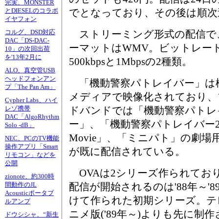
完実、MONSTER
でとなっており、その後は順次
とDIESELのコラボ
イヤフォン
ストリーミング形式の配信で
コルグ、DSD対応
DAC「DS-DAC-
ーマットはWMV。ビットレー
10」の次回出荷
を'13年2月に
500kbpsと1Mbpsの2種類。
ALO、真空管USB
ヘッドフォンアン
「機動警察パトレイバー」は
プ「The Pan Am」
メディアで映像化されており、
Cypher Labs、ハイ
ドバンドでは「機動警察パトレ
レゾ携帯
DAC「AlgoRhythm
ー」、「機動警察パトレイバー2 t
Solo -dB」
Movie」、「ミニパト」の劇場
NEC、PCのTV機能
操作アプリ「Smart
が既に配信されている。
リモコン」などを
公開
OVAは2シリーズ作られてお
zionote、約300時
配信が開始されるのは'88年～'8
間動作のJL
Acousticポータブ
けて作られた初期シリーズ。テ
ルアンプ
ニメ版('89年～)よりも先に制
ドウシシャ、“新生