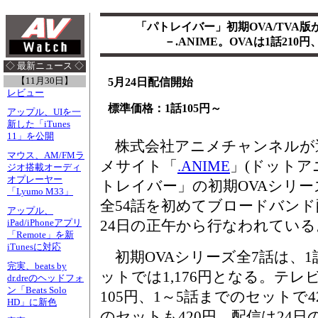
「パトレイバー」初期OVA/TVA
－.ANIME。OVAは1話210円
◇ 最新ニュース ◇
【11月30日】
5月24日配信開始
レビュー
標準価格：1話105円～
アップル、UIを一
新した「iTunes
11」を公開
株式会社アニメチャンネルが
マウス、AM/FMラ
メサイト「
.ANIME
」(ドットア
ジオ搭載オーディ
オプレーヤー
トレイバー」の初期OVAシリ
「Lyumo M33」
全54話を初めてブロードバンド
アップル、
24日の正午から行なわれている
iPad/iPhoneアプリ
「Remote」を新
iTunesに対応
初期OVAシリーズ全7話は、1
完実、beats by
ットでは1,176円となる。テレ
dr.dreのヘッドフォ
ン「Beats Solo
105円、1～5話までのセットで4
HD」に新色
のセットも420円。配信は24日