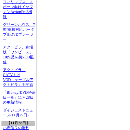
フィリップス、ス
ポーツ向けイヤフ
ォンActionFit 3機
種
グリーンハウス、7
型/車載対応ポータ
ブルDVDプレーヤ
ー
アクトビラ、劇場
版「ワンピース」
10作品を初VOD配
信
アクトビラ、
CATV向け
VOD「ケーブルア
クトビラ」を開始
「Blu-ray/DVD発売
日一覧」11月28日
の更新情報
ダイジェストニュ
ース(11月29日)
【11月28日】
小寺信良の週刊