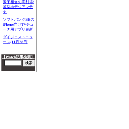
素子相当の高利得/
薄型地デジアンテ
ナ
ソフトバンクBBの
iPhone向けTVチュ
ーナ用アプリ更新
ダイジェストニュ
ース(11月28日)
【Watch記事検索】