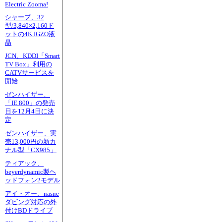
Electric Zooma!
シャープ、32
型/3,840×2,160ド
ットの4K IGZO液
晶
JCN、KDDI「Smart
TV Box」利用の
CATVサービスを
開始
ゼンハイザー、
「IE 800」の発売
日を12月4日に決
定
ゼンハイザー、実
売13,000円の新カ
ナル型「CX985」
ティアック、
beyerdynamic製ヘ
ッドフォン2モデル
アイ・オー、nasne
ダビング対応の外
付けBDドライブ