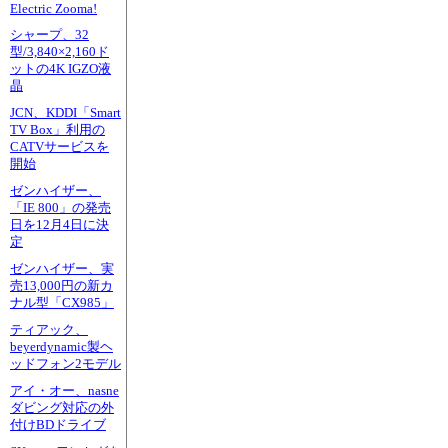
Electric Zooma!
シャープ、32
型/3,840×2,160ド
ットの4K IGZO液
晶
JCN、KDDI「Smart
TV Box」利用の
CATVサービスを
開始
ゼンハイザー、
「IE 800」の発売
日を12月4日に決
定
ゼンハイザー、実
売13,000円の新カ
ナル型「CX985」
ティアック、
beyerdynamic製ヘ
ッドフォン2モデル
アイ・オー、nasne
ダビング対応の外
付けBDドライブ