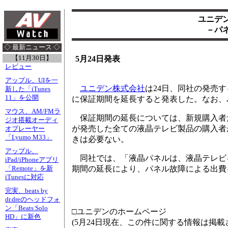
ユニデ
－パ
◇ 最新ニュース ◇
【11月30日】
5月24日発表
レビュー
アップル、UIを一
ユニデン株式会社
は24日、同社の発売
新した「iTunes
11」を公開
に保証期間を延長すると発表した。なお、
マウス、AM/FMラ
保証期間の延長については、新規購入者だけ
ジオ搭載オーディ
が発売した全ての液晶テレビ製品の購入者
オプレーヤー
「Lyumo M33」
きは必要ない。
アップル、
同社では、「液晶パネルは、液晶テレビ
iPad/iPhoneアプリ
期間の延長により、パネル故障による出費
「Remote」を新
iTunesに対応
完実、beats by
dr.dreのヘッドフォ
ン「Beats Solo
□ユニデンのホームページ
HD」に新色
(5月24日現在、この件に関する情報は掲載