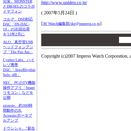
完実、MONSTER
http://www.uniden.co.jp/
とDIESELのコラボ
イヤフォン
(
2007年5月24日
)
コルグ、DSD対応
[
]
AV Watch編集部/
ike@impress.co.jp
DAC「DS-DAC-
10」の次回出荷
を'13年2月に
00
00
ALO、真空管USB
00
ヘッドフォンアン
プ「The Pan Am」
Copyright (c)2007 Impress Watch Corporation, a
Cypher Labs、ハイ
レゾ携帯
DAC「AlgoRhythm
Solo -dB」
NEC、PCのTV機能
操作アプリ「Smart
リモコン」などを
公開
zionote、約300時
間動作のJL
Acousticポータブ
ルアンプ
ドウシシャ、“新生