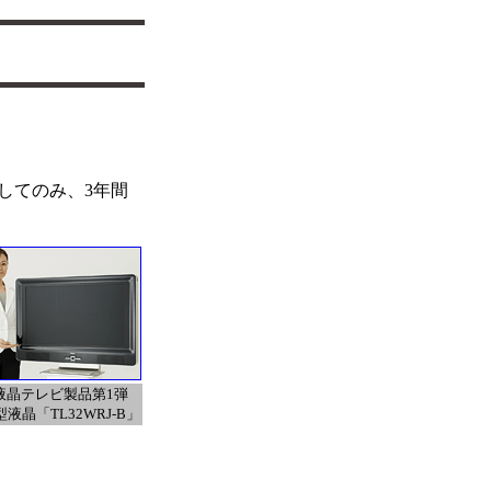
してのみ、3年間
液晶テレビ製品第1弾
型液晶「TL32WRJ-B」