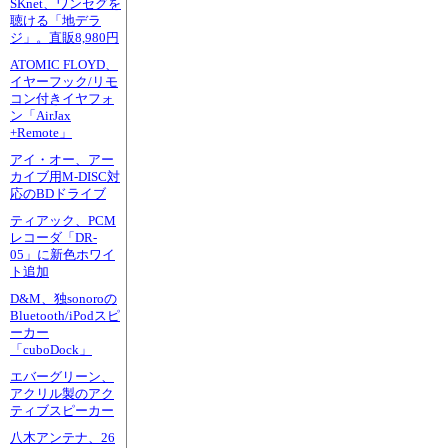
SKnet、ワンセグを
聴ける「地デラ
ジ」。直販8,980円
ATOMIC FLOYD、
イヤーフック/リモ
コン付きイヤフォ
ン「AirJax
+Remote」
アイ・オー、アー
カイブ用M-DISC対
応のBDドライブ
ティアック、PCM
レコーダ「DR-
05」に新色ホワイ
ト追加
D&M、独sonoroの
Bluetooth/iPodスピ
ーカー
「cuboDock」
エバーグリーン、
アクリル製のアク
ティブスピーカー
八木アンテナ、26