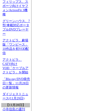
フィリップス、ス
ポーツ向けイヤフ
ォンActionFit 3機
種
グリーンハウス、7
型/車載対応ポータ
ブルDVDプレーヤ
ー
アクトビラ、劇場
版「ワンピース」
10作品を初VOD配
信
アクトビラ、
CATV向け
VOD「ケーブルア
クトビラ」を開始
「Blu-ray/DVD発売
日一覧」11月28日
の更新情報
ダイジェストニュ
ース(11月29日)
【11月28日】
小寺信良の週刊