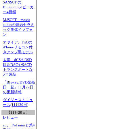
SANSUI”の
Bluetoothスピーカ
ー4機種
MJSOFT、moshi
audioの焼結セラミ
ック筐体イヤフォ
ン
オヤイデ、FiiOの
iPhoneリモコン付
きアンプ黒モデル
太陽、dCSのDSD
対応DACやSACD
トランスポートな
ど4製品
「Blu-ray/DVD発売
日一覧」11月29日
の更新情報
ダイジェストニュ
ース(11月30日)
【11月29日】
レビュー
au、iPad miniと第4