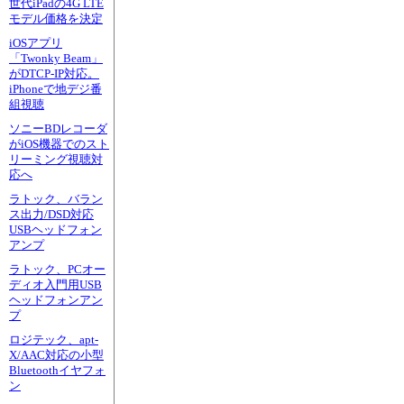
世代iPadの4G LTE
モデル価格を決定
iOSアプリ
「Twonky Beam」
がDTCP-IP対応。
iPhoneで地デジ番
組視聴
ソニーBDレコーダ
がiOS機器でのスト
リーミング視聴対
応へ
ラトック、バラン
ス出力/DSD対応
USBヘッドフォン
アンプ
ラトック、PCオー
ディオ入門用USB
ヘッドフォンアン
プ
ロジテック、apt-
X/AAC対応の小型
Bluetoothイヤフォ
ン