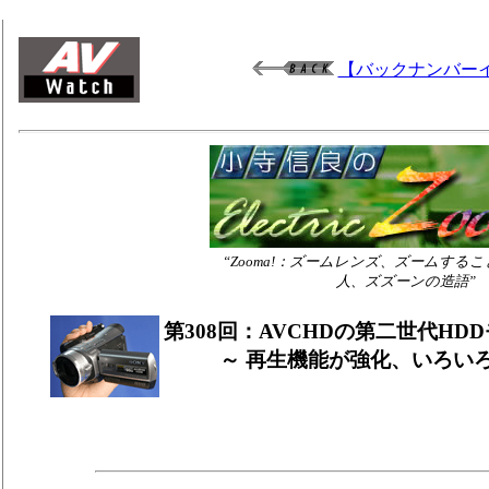
【バックナンバー
“Zooma!：ズームレンズ、ズームする
人、ズズーンの造語”
第308回：AVCHDの第二世代HDD
～ 再生機能が強化、いろい