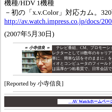
機種/HDV 1機種
－初の「x.v.Color」対応カム。32
http://av.watch.impress.co.jp/docs/2
(2007年5月30日)
＝ 小寺信良 ＝
テレビ番組、CM、プロモーシ
レクターとして10数年のキャリ
単に、簡単な話をそのままに」を
ィオとコンピュータのフィールド
は温厚かつ粘着質で、日常会話
[Reported by 小寺信良]
00
00
AV Watchホームペ
00