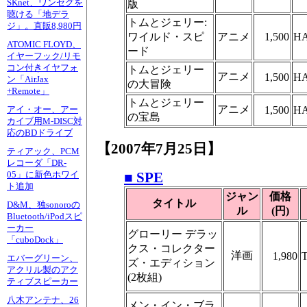
SKnet、ワンセグを
版
聴ける「地デラ
トムとジェリー:
ジ」。直販8,980円
ワイルド・スピ
アニメ
1,500
HA
ATOMIC FLOYD、
ード
イヤーフック/リモ
コン付きイヤフォ
トムとジェリー
アニメ
1,500
HA
ン「AirJax
の大冒険
+Remote」
トムとジェリー
アニメ
1,500
HA
アイ・オー、アー
の宝島
カイブ用M-DISC対
応のBDドライブ
【2007年7月25日】
ティアック、PCM
レコーダ「DR-
■ SPE
05」に新色ホワイ
ト追加
ジャン
価格
タイトル
D&M、独sonoroの
ル
(円)
Bluetooth/iPodスピ
ーカー
グローリー デラッ
「cuboDock」
クス・コレクター
洋画
1,980
エバーグリーン、
ズ・エディション
アクリル製のアク
(2枚組)
ティブスピーカー
八木アンテナ、26
メン・イン・ブラ