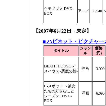
ケモノヅメ DVD-
アニメ
36,540
A
BOX
【2007年6月22日→未定】
■ ハピネット・ピクチャー
ジャン
価格
タイトル
ル
(円)
DEATH HOUSE デ
洋画
3.990
スハウス -悪魔の館-
G-スポット ～彼女
たちの好きなこと
洋画
6,090
シーズン1 DVD-
BOX