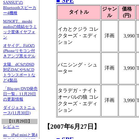
■ SPE
SANSUI”の
Bluetoothスピーカ
ジャン
価格
タイトル
ー4機種
ル
(円)
MJSOFT、moshi
audioの焼結セラミ
イカとクジラ コレ
ック筐体イヤフォ
クターズ・エディ
洋画
3,990
ン
ション
オヤイデ、FiiOの
iPhoneリモコン付
きアンプ黒モデル
バニシング・シュ
太陽、dCSのDSD
洋画
3,990
対応DACやSACD
ーター
トランスポートな
ど4製品
「Blu-ray/DVD発売
タラデガ・ナイト
日一覧」11月29日
オーバルの狼 コレ
の更新情報
洋画
3,990
クターズ・エディ
ダイジェストニュ
ション
ース(11月30日)
【11月29日】
【2007年6月27日】
レビュー
au、iPad miniと第4