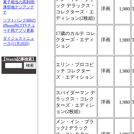
素子相当の高利得/
ック デラックス・
薄型地デジアンテ
洋画
1,980
コレクターズ・エ
ナ
ディション(2枚組)
ソフトバンクBBの
iPhone向けTVチュ
ーナ用アプリ更新
17歳のカルテ コレ
ダイジェストニュ
クターズ・エディ
洋画
1,980
ース(11月28日)
ション
【Watch記事検索】
エリン・ブロコビ
ッチ コレクター
洋画
1,980
ズ・エディション
スパイダーマン デ
ラックス・コレク
洋画
1,980
ターズ・エディシ
ョン(2枚組)
メン・イン・ブラ
ック2 デラック