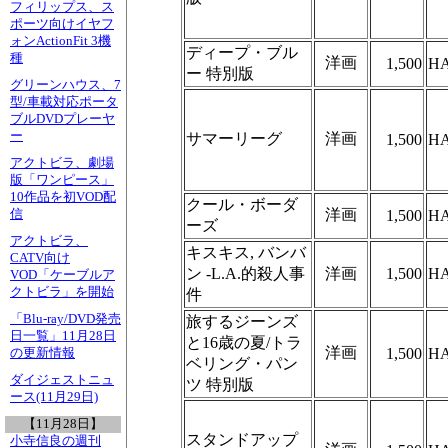
フィリップス、ス
ポーツ向けイヤフ
ォンActionFit 3機
ディープ・ブル
種
洋画
1,500
HA
ー 特別版
グリーンハウス、7
型/車載対応ポータ
ブルDVDプレーヤ
ー
サマーリーグ
洋画
1,500
HA
アクトビラ、劇場
版「ワンピース」
10作品を初VOD配
クール・ボーダ
洋画
信
1,500
HA
ーズ
アクトビラ、
キスキス, バンバ
CATV向け
ン -L.A.的殺人事
洋画
1,500
HA
VOD「ケーブルア
クトビラ」を開始
件
「Blu-ray/DVD発売
旅するジーンズ
日一覧」11月28日
と16歳の夏/トラ
洋画
1,500
HA
の更新情報
ベリング・パン
ダイジェストニュ
ツ 特別版
ース(11月29日)
【11月28日】
スタンドアップ
小寺信良の週刊