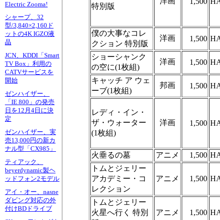
洋画
1,500
HA
Electric Zooma!
特別版
シャープ、32
型/3,840×2,160ド
僕の大事なコレ
ットの4K IGZO液
洋画
1,500
HA
晶
クション 特別版
JCN、KDDI「Smart
ショーシャンク
洋画
1,500
HA
TV Box」利用の
の空に(1枚組)
CATVサービスを
キャッチ ア ウェ
開始
邦画
1,500
HA
ーブ(1枚組)
ゼンハイザー、
「IE 800」の発売
日を12月4日に決
レディ・イン・
定
ザ・ウォーター
洋画
1,500
HA
ゼンハイザー、実
(1枚組)
売13,000円の新カ
ナル型「CX985」
火垂るの墓
アニメ
1,500
HA
ティアック、
トムとジェリー
beyerdynamic製ヘ
アカデミー・コ
アニメ
1,500
HA
ッドフォン2モデル
レクション
アイ・オー、nasne
ダビング対応の外
トムとジェリー
付けBDドライブ
火星へ行く 特別
アニメ
1,500
HA