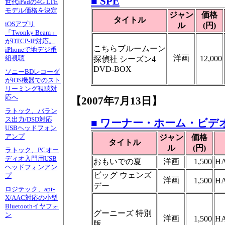
■ SPE
世代iPadの4G LTE
モデル価格を決定
ジャン
価格
タイトル
iOSアプリ
ル
(円)
「Twonky Beam」
がDTCP-IP対応。
こちらブルームーン
iPhoneで地デジ番
洋画
12,000
組視聴
探偵社 シーズン4
DVD-BOX
ソニーBDレコーダ
がiOS機器でのスト
リーミング視聴対
応へ
【2007年7月13日】
ラトック、バラン
ス出力/DSD対応
■ ワーナー・ホーム・ビデ
USBヘッドフォン
アンプ
ジャン
価格
タイトル
ル
(円)
ラトック、PCオー
ディオ入門用USB
おもいでの夏
洋画
1,500
HA
ヘッドフォンアン
ビッグ ウェンズ
プ
洋画
1,500
HA
デー
ロジテック、apt-
X/AAC対応の小型
Bluetoothイヤフォ
グーニーズ 特別
ン
洋画
1,500
HA
版