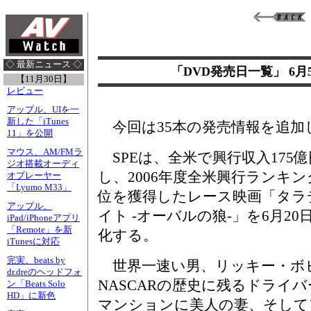
◇ 最新ニュース ◇
「DVD発売日一覧」 6
【11月30日】
レビュー
アップル、UIを一
新した「iTunes
今回は35本の発売情報を追加
11」を公開
マウス、AM/FMラ
SPEは、全米で興行収入175
ジオ搭載オーディ
し、2006年度全米興行ランキン
オプレーヤー
「Lyumo M33」
位を獲得したレース映画「タラ
アップル、
イト -オーバルの狼-」を6月20
iPad/iPhoneアプリ
「Remote」を新
化する。
iTunesに対応
完実、beats by
世界一速い男、リッキー・ボ
dr.dreのヘッドフォ
NASCARの歴史に残るドライ
ン「Beats Solo
HD」に新色
マンションに美人の妻、そして