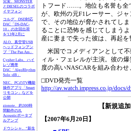
完実、MONSTER
トフード……。地位も名誉も全
とDIESELのコラボ
イヤフォン
が、欧州の元F1レーサー、ジャ
コルグ、DSD対応
で、その地位が脅かされてしま
DAC「DS-DAC-
ることに恐怖を感じてしまうよ
10」の次回出荷
を'13年2月に
産に妻まで失った彼は、再起を
ALO、真空管USB
ヘッドフォンアン
米国でコメディアンとして不
プ「The Pan Am」
ィル・フェレルが主演。彼の爆
Cypher Labs、ハイ
レゾ携帯
度の高いNASCARを組み合わ
DAC「AlgoRhythm
Solo -dB」
□DVD発売一覧
NEC、PCのTV機能
http://av.watch.impress.co.jp/docs/
操作アプリ「Smart
リモコン」などを
公開
【新規追加
zionote、約300時
間動作のJL
Acousticポータブ
【2007年6月20日】
ルアンプ
ドウシシャ、“新生