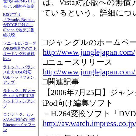
は、Vista対応版への無
世代iPadの4G LTE
モデル価格を決定
ているという。詳細につ
iOSアプリ
「Twonky Beam」
がDTCP-IP対応。
iPhoneで地デジ番
組視聴
□ジャングルのホームペ
ソニーBDレコーダ
がiOS機器でのスト
http://www.junglejapan.com/
リーミング視聴対
応へ
□ニュースリリース
ラトック、バラン
http://www.junglejapan.com/
ス出力/DSD対応
USBヘッドフォン
□関連記事
アンプ
【2006年7月25日】ジ
ラトック、PCオー
ディオ入門用USB
iPod向け編集ソフト
ヘッドフォンアン
プ
－H.264変換ソフト「DVD
ロジテック、apt-
X/AAC対応の小型
http://av.watch.impress.co.j
Bluetoothイヤフォ
ン