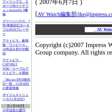
(
2007年6月7日
)
フィリップス、ス
ポーツ向けイヤフ
ォンActionFit 3機
[
AV Watch編集部/
ike@impress.c
種
グリーンハウス、7
型/車載対応ポータ
00
00
AV Wa
ブルDVDプレーヤ
ー
00
アクトビラ、劇場
Copyright (c)2007 Impress W
版「ワンピース」
10作品を初VOD配
Group company. All rights r
信
アクトビラ、
CATV向け
VOD「ケーブルア
クトビラ」を開始
「Blu-ray/DVD発売
日一覧」11月28日
の更新情報
ダイジェストニュ
ース(11月29日)
【11月28日】
小寺信良の週刊