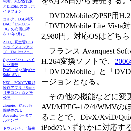
を6月28日から発売する。価
完実、MONSTER
とDIESELのコラボ
イヤフォン
DVD2MobileのPSP用
コルグ、DSD対応
「DVD2Mobile Lite 
DAC「DS-DAC-
10」の次回出荷
2,980円。対応OSはどちらもWi
を'13年2月に
ALO、真空管USB
ヘッドフォンアン
フランス Avanquest Sof
プ「The Pan Am」
H.264変換ソフトで、
200
Cypher Labs、ハイ
レゾ携帯
「DVD2Mobile」と「DVD2
DAC「AlgoRhythm
Solo -dB」
ージョンとなる。
NEC、PCのTV機能
操作アプリ「Smart
リモコン」などを
その他の機能などに変更
公開
AVI/MPEG-1/2/4/
zionote、約300時
間動作のJL
ることで、DivX/XviD/Q
Acousticポータブ
ルアンプ
iPodのいずれかに対応す
ドウシシャ、“新生