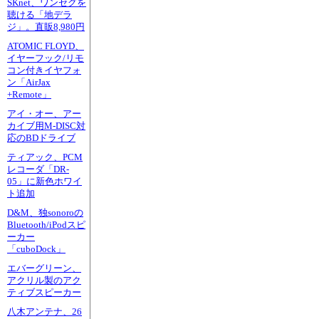
SKnet、ワンセグを
聴ける「地デラ
ジ」。直販8,980円
ATOMIC FLOYD、
イヤーフック/リモ
コン付きイヤフォ
ン「AirJax
+Remote」
アイ・オー、アー
カイブ用M-DISC対
応のBDドライブ
ティアック、PCM
レコーダ「DR-
05」に新色ホワイ
ト追加
D&M、独sonoroの
Bluetooth/iPodスピ
ーカー
「cuboDock」
エバーグリーン、
アクリル製のアク
ティブスピーカー
八木アンテナ、26