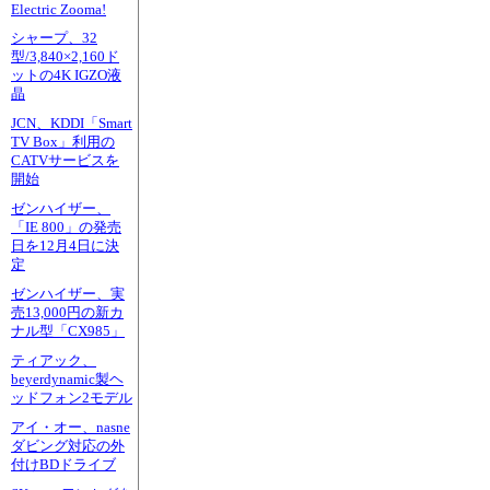
Electric Zooma!
シャープ、32
型/3,840×2,160ド
ットの4K IGZO液
晶
JCN、KDDI「Smart
TV Box」利用の
CATVサービスを
開始
ゼンハイザー、
「IE 800」の発売
日を12月4日に決
定
ゼンハイザー、実
売13,000円の新カ
ナル型「CX985」
ティアック、
beyerdynamic製ヘ
ッドフォン2モデル
アイ・オー、nasne
ダビング対応の外
付けBDドライブ