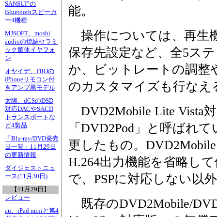
SANSUI”の
能。
Bluetoothスピーカ
ー4機種
操作については、再生機
MJSOFT、moshi
audioの焼結セラミ
保存先設定など、全5ス
ック筐体イヤフォ
ン
か、ビットレートの調整
オヤイデ、FiiOの
iPhoneリモコン付
のカスタマイズも行なえ
きアンプ黒モデル
太陽、dCSのDSD
DVD2Mobile Lite Vi
対応DACやSACD
トランスポートな
「DVD2Pod」と呼ばれ
ど4製品
「Blu-ray/DVD発売
更したもの。DVD2Mobile 
日一覧」11月29日
の更新情報
H.264出力機能を省略し
ダイジェストニュ
で、PSPに対応しない以
ース(11月30日)
【11月29日】
レビュー
既存のDVD2Mobile/D
au、iPad miniと第4