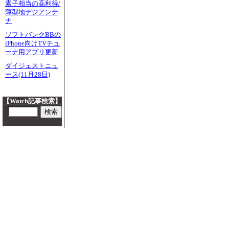
素子相当の高利得/
薄型地デジアンテ
ナ
ソフトバンクBBの
iPhone向けTVチュ
ーナ用アプリ更新
ダイジェストニュ
ース(11月28日)
【Watch記事検索】