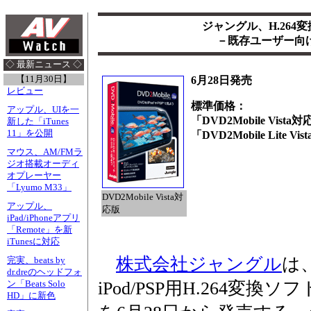
ジャングル、H.264変
－既存ユーザー向
◇ 最新ニュース ◇
【11月30日】
6月28日発売
レビュー
標準価格：
アップル、UIを一
「DVD2Mobile Vista
新した「iTunes
11」を公開
「DVD2Mobile Lite V
マウス、AM/FMラ
ジオ搭載オーディ
オプレーヤー
「Lyumo M33」
DVD2Mobile Vista対
アップル、
応版
iPad/iPhoneアプリ
「Remote」を新
iTunesに対応
株式会社ジャングル
は、
完実、beats by
dr.dreのヘッドフォ
iPod/PSP用H.264変換ソフ
ン「Beats Solo
HD」に新色