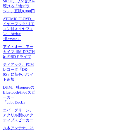
SKnet、ワンセグを
聴ける「地デラ
ジ」。直販8,980円
ATOMIC FLOYD、
イヤーフック/リモ
コン付きイヤフォ
ン「AirJax
+Remote」
アイ・オー、アー
カイブ用M-DISC対
応のBDドライブ
ティアック、PCM
レコーダ「DR-
05」に新色ホワイ
ト追加
D&M、独sonoroの
Bluetooth/iPodスピ
ーカー
「cuboDock」
エバーグリーン、
アクリル製のアク
ティブスピーカー
八木アンテナ、26