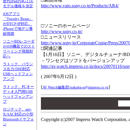
世代iPadの4G LTE
http://www.vaio.sony.co.jp/Products/AR4/
モデル価格を決定
iOSアプリ
「Twonky Beam」
がDTCP-IP対応。
□ソニーのホームページ
iPhoneで地デジ番
http://www.sony.co.jp/
組視聴
□ニュースリリース
ソニーBDレコーダ
http://www.sony.jp/CorporateCruise/Press/2007
がiOS機器でのスト
□関連記事
リーミング視聴対
【1月16日】ソニー、デジタルチューナ/BD
応へ
－ワンセグはソフトをバージョンアップ
ラトック、バラン
http://av.watch.impress.co.jp/docs/20070116/so
ス出力/DSD対応
USBヘッドフォン
(
2007年6月12日
)
アンプ
[
]
ラトック、PCオー
AV Watch編集部/
nakaba-a@impress.co.jp
ディオ入門用USB
ヘッドフォンアン
00
プ
00
00
ロジテック、apt-
X/AAC対応の小型
Copyright (c)2007 Impress Watch Corporation, a
Bluetoothイヤフォ
ン