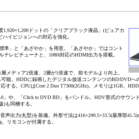
度1,920×1,200ドットの「クリアブラック液晶」(ピュアカ
などハイビジョンへの対応を強化。
標準」と「あざやか」を用意。「あざやか」ではコント
レビチューナと、1080i対応のHDMI出力を搭載。
みが1層メディア2倍速、2層が1倍速で、前モデルより向上。
RW記録も可能。HDDに録画したデジタル放送コンテンツのBD/DVD
CPUはCore 2 Duo T7300(2GHz)。メモリは1GB。HDD
ts 3.0」や、「Click to DVD BD」をバンドル。HDV形式の
DV対応版)も同梱する。
(丸型)を装備。外形寸法は416×299.5×33.5(最厚部41.5)
kg。リモコンが付属する。