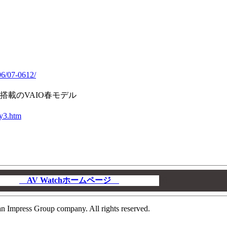
06/07-0612/
搭載のVAIO春モデル
ny3.htm
AV Watchホームページ
00
n Impress Group company. All rights reserved.