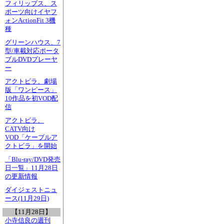
フィリップス、ス
ポーツ向けイヤフ
ォンActionFit 3機
種
グリーンハウス、7
型/車載対応ポータ
ブルDVDプレーヤ
ー
アクトビラ、劇場
版「ワンピース」
10作品を初VOD配
信
アクトビラ、
CATV向け
VOD「ケーブルア
クトビラ」を開始
「Blu-ray/DVD発売
日一覧」11月28日
の更新情報
ダイジェストニュ
ース(11月29日)
【11月28日】
小寺信良の週刊