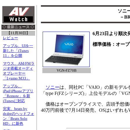
ソニー
－B
◇ 最新ニュース ◇
【11月30日】
6月23日より順次
レビュー
標準価格：オープ
アップル、UIを一
新した「iTunes
11」を公開
マウス、AM/FMラ
ジオ搭載オーディ
VGN-FZ70B
オプレーヤー
「Lyumo M33」
アップル、
ソニー
は、同社PC「VAIO」の新モデルを6
iPad/iPhoneアプリ
「type F(FZシリーズ)」上位モデルの「VG
「Remote」を新
iTunesに対応
価格はオープンプライスで、店頭予想価格と発売
完実、beats by
40万円前後で7月14日発売。OSはいずれもWind
dr.dreのヘッドフォ
ン「Beats Solo
HD」に新色