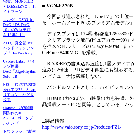
完実、MONSTER
■ VGN-FZ70B
とDIESELのコラボ
イヤフォン
今回より追加された「type FZ」の上
コルグ、DSD対応
る、ホームノートPCのプレミアムモデル
DAC「DS-DAC-
10」の次回出荷
ディスプレイは15.4型/解像度1280×8
を'13年2月に
「クリアブラック液晶(ピュアカラー90)」
ALO、真空管USB
を従来のFEシリーズの72%から90%にまで
ヘッドフォンアン
GeForce 8400M GTを搭載。
プ「The Pan Am」
Cypher Labs、ハイ
BD-R/REの書き込み速度は1層メディアが2
レゾ携帯
込みは2倍速。BDビデオ再生にも対応する。CPUは
DAC「AlgoRhythm
レビチューナは搭載しない。
Solo -dB」
NEC、PCのTV機能
バンドルソフトとして、ハイビジョンハンディ
操作アプリ「Smart
リモコン」などを
HDMI出力のほか、S映像出力も装備。外形寸法は3
公開
晶搭載ノートPCと同等」としている。バッテ
zionote、約300時
間動作のJL
Acousticポータブ
□製品情報
ルアンプ
http://www.vaio.sony.co.jp/Products/FZ1/
ドウシシャ、“新生