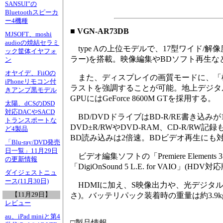
SANSUI”の
Bluetoothスピーカ
ー4機種
■ VGN-AR73DB
MJSOFT、moshi
audioの焼結セラミ
type Aの上位モデルで、17型ワイド/解像
ック筐体イヤフォ
ラー)を搭載。映像編集やBDソフト再生
ン
オヤイデ、FiiOの
また、ディスプレイの画質モードに、「
iPhoneリモコン付
ラストを強調することが可能。地上デジタルテ
きアンプ黒モデル
GPUにはGeForce 8600M GTを採用する。
太陽、dCSのDSD
対応DACやSACD
BD/DVDドライブはBD-R/RE書き込
トランスポートな
DVD±R/RWやDVD-RAM、CD-R/
ど4製品
BD読み込みは2倍速。BDビデオ再生にも対応する。
「Blu-ray/DVD発売
日一覧」11月29日
ビデオ編集ソフトの「Premiere Elemen
の更新情報
「DigiOnSound 5 L.E. for VAIO」(H
ダイジェストニュ
ース(11月30日)
HDMIに加え、S映像出力や、光デジタル音声出力
【11月29日】
さ)。バッテリパック装着時の重量は約3.9
レビュー
au、iPad miniと第4
□製品情報