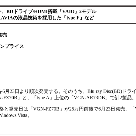
、BDドライブ/HDMI搭載「VAIO」2モデル
RAVIAの液晶技術を採用した「type F」など
発売
ンプライス
月23日より順次発売する。そのうち、Blu-ray Disc(BD)ド
N-FZ70B」と、「type A」上位の「VGN-AR73DB」で計2製品
日は「VGN-FZ70B」が25万円前後で6月23日発売、「VG
ows Vista。