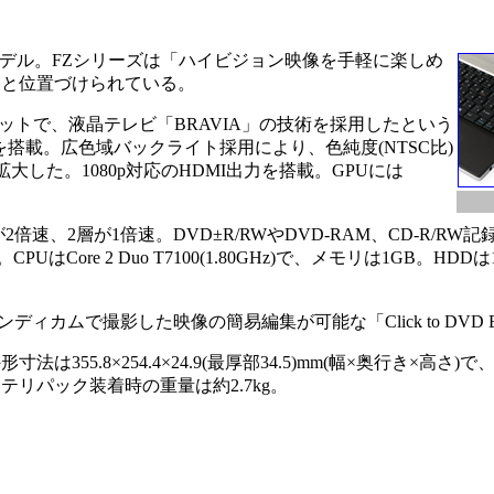
位モデル。FZシリーズは「ハイビジョン映像を手軽に楽しめ
」と位置づけられている。
00ドットで、液晶テレビ「BRAVIA」の技術を採用したという
を搭載。広色域バックライト採用により、色純度(NTSC比)
拡大した。1080p対応のHDMI出力を搭載。GPUには
倍速、2層が1倍速。DVD±R/RWやDVD-RAM、CD-R/RW
Core 2 Duo T7100(1.80GHz)で、メモリは1GB。HDD
カムで撮影した映像の簡易編集が可能な「Click to DVD
55.8×254.4×24.9(最厚部34.5)mm(幅×奥行き×高さ)で
リパック装着時の重量は約2.7kg。