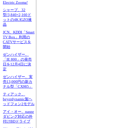
Electric Zooma!
シャープ、32
型/3,840×2,160ド
ットの4K IGZO液
晶
JCN、KDDI「Smart
TV Box」利用の
CATVサービスを
開始
ゼンハイザー、
「IE 800」の発売
日を12月4日に決
定
ゼンハイザー、実
売13,000円の新カ
ナル型「CX985」
ティアック、
beyerdynamic製ヘ
ッドフォン2モデル
アイ・オー、nasne
ダビング対応の外
付けBDドライブ