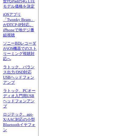
世代iPadの4G LTE
モデル価格を決定
iOSアプリ
「Twonky Beam」
がDTCP-IP対応。
iPhoneで地デジ番
組視聴
ソニーBDレコーダ
がiOS機器でのスト
リーミング視聴対
応へ
ラトック、バラン
ス出力/DSD対応
USBヘッドフォン
アンプ
ラトック、PCオー
ディオ入門用USB
ヘッドフォンアン
プ
ロジテック、apt-
X/AAC対応の小型
Bluetoothイヤフォ
ン