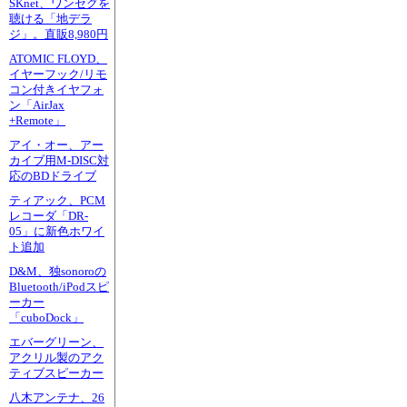
SKnet、ワンセグを
聴ける「地デラ
ジ」。直販8,980円
ATOMIC FLOYD、
イヤーフック/リモ
コン付きイヤフォ
ン「AirJax
+Remote」
アイ・オー、アー
カイブ用M-DISC対
応のBDドライブ
ティアック、PCM
レコーダ「DR-
05」に新色ホワイ
ト追加
D&M、独sonoroの
Bluetooth/iPodスピ
ーカー
「cuboDock」
エバーグリーン、
アクリル製のアク
ティブスピーカー
八木アンテナ、26