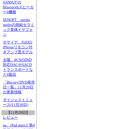
SANSUI”の
Bluetoothスピーカ
ー4機種
MJSOFT、moshi
audioの焼結セラミ
ック筐体イヤフォ
ン
オヤイデ、FiiOの
iPhoneリモコン付
きアンプ黒モデル
太陽、dCSのDSD
対応DACやSACD
トランスポートな
ど4製品
「Blu-ray/DVD発売
日一覧」11月29日
の更新情報
ダイジェストニュ
ース(11月30日)
【11月29日】
レビュー
au、iPad miniと第4