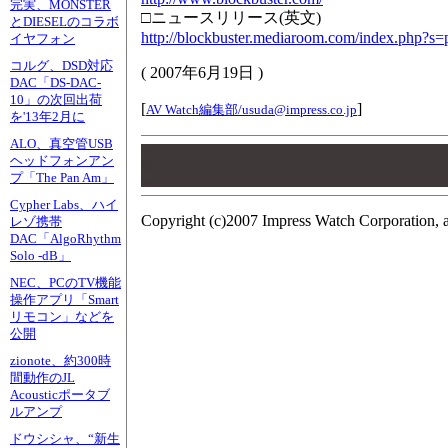
完実、MONSTER
□ニュースリリース(英文)
とDIESELのコラボ
http://blockbuster.mediaroom.com/index.php?s
イヤフォン
コルグ、DSD対応
(
2007年6月19日
)
DAC「DS-DAC-
10」の次回出荷
[
]
AV Watch編集部/
usuda@impress.co.jp
を'13年2月に
ALO、真空管USB
00
ヘッドフォンアン
00
プ「The Pan Am」
00
Cypher Labs、ハイ
Copyright (c)2007 Impress Watch Corporation, a
レゾ携帯
DAC「AlgoRhythm
Solo -dB」
NEC、PCのTV機能
操作アプリ「Smart
リモコン」などを
公開
zionote、約300時
間動作のJL
Acousticポータブ
ルアンプ
ドウシシャ、“新生