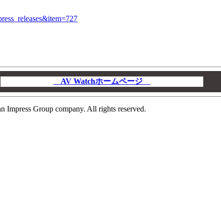
=press_releases&item=727
AV Watchホームページ
00
n Impress Group company. All rights reserved.