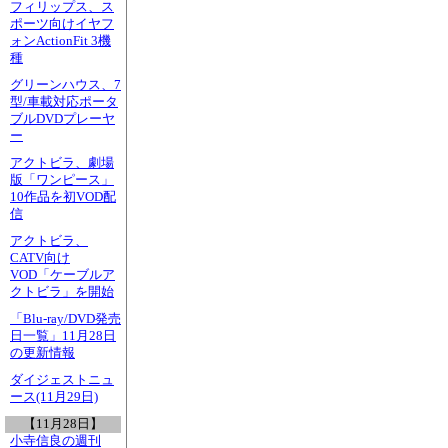
フィリップス、ス
ポーツ向けイヤフ
ォンActionFit 3機
種
グリーンハウス、7
型/車載対応ポータ
ブルDVDプレーヤ
ー
アクトビラ、劇場
版「ワンピース」
10作品を初VOD配
信
アクトビラ、
CATV向け
VOD「ケーブルア
クトビラ」を開始
「Blu-ray/DVD発売
日一覧」11月28日
の更新情報
ダイジェストニュ
ース(11月29日)
【11月28日】
小寺信良の週刊