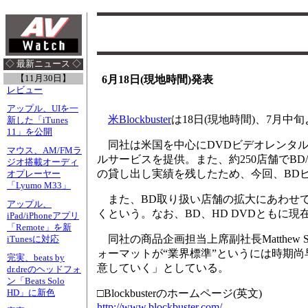
◇ 最新ニュース ◇
【11月30日】
6月18日(現地時間)発表
レビュー
アップル、UIを一
米Blockbuster
は18日(現地時間)、7月中旬よ
新した「iTunes
11」を公開
同社は米国を中心にDVDビデオレンタルや
マウス、AM/FMラ
ルサービスを提供。また、約250店舗でBD
ジオ搭載オーディ
の貸し出し実績を残したため、今回、BD
オプレーヤー
「Lyumo M33」
また、BD取り扱い店舗の拡大にあわせて
アップル、
くという。なお、BD、HD DVDともに
iPad/iPhoneアプリ
「Remote」を新
同社の商品企画担当上席副社長Matthew 
iTunesに対応
ォーマットが“業界標準”というには時期
完実、beats by
意していく」としている。
dr.dreのヘッドフォ
ン「Beats Solo
□Blockbusterのホームページ(英文)
HD」に新色
http://www.blockbuster.com/