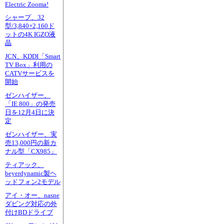
Electric Zooma!
シャープ、32
型/3,840×2,160ド
ットの4K IGZO液
晶
JCN、KDDI「Smart
TV Box」利用の
CATVサービスを
開始
ゼンハイザー、
「IE 800」の発売
日を12月4日に決
定
ゼンハイザー、実
売13,000円の新カ
ナル型「CX985」
ティアック、
beyerdynamic製ヘ
ッドフォン2モデル
アイ・オー、nasne
ダビング対応の外
付けBDドライブ