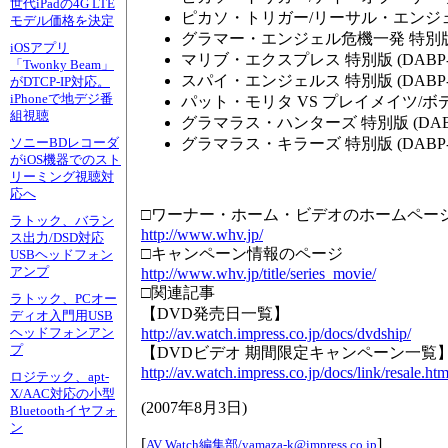
世代iPadの4G LTE
ピカソ・トリガー/リーサル・エンジェルス 
モデル価格を決定
グラマー・エンジェル危機一発 特別版 (D
iOSアプリ
マリブ・エクスプレス 特別版 (DABP-F
「Twonky Beam」
スパイ・エンジェルス 特別版 (DABP-F
がDTCP-IP対応。
iPhoneで地デジ番
パット・モリタ VS プレイメイツ/ボディ
組視聴
グラマラス・ハンターズ 特別版 (DABP-
グラマラス・キラーズ 特別版 (DABP-F
ソニーBDレコーダ
がiOS機器でのスト
リーミング視聴対
応へ
□ワーナー・ホーム・ビデオのホームペー
ラトック、バラン
http://www.whv.jp/
ス出力/DSD対応
□キャンペーン情報のページ
USBヘッドフォン
アンプ
http://www.whv.jp/title/series_movie/
□関連記事
ラトック、PCオー
【DVD発売日一覧】
ディオ入門用USB
http://av.watch.impress.co.jp/docs/dvdship/
ヘッドフォンアン
プ
【DVDビデオ 期間限定キャンペーン一覧
http://av.watch.impress.co.jp/docs/link/resale.ht
ロジテック、apt-
X/AAC対応の小型
(
2007年8月3日
)
Bluetoothイヤフォ
ン
[
]
AV Watch編集部/
yamaza-k@impress.co.jp