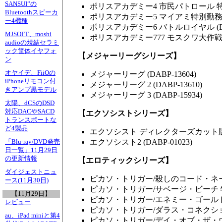
SANSUI”の
ポリスアカデミー4 市民パトロール 特別版 
Bluetoothスピーカ
ポリスアカデミー5 マイアミ特別勤務 (DA
ー4機種
ポリスアカデミー6 バトルロイヤル (DAB
MJSOFT、moshi
ポリスアカデミー777 モスクワ大作戦!! (
audioの焼結セラミ
ック筐体イヤフォ
【メジャーリーグシリーズ】
ン
オヤイデ、FiiOの
メジャーリーグ (DABP-13604)
iPhoneリモコン付
メジャーリーグ 2 (DABP-13610)
きアンプ黒モデル
メジャーリーグ 3 (DABP-15934)
太陽、dCSのDSD
対応DACやSACD
【エクソシストシリーズ】
トランスポートな
ど4製品
エクソシスト ディレクターズカット版 (D
エクソシスト2 (DABP-01023)
「Blu-ray/DVD発売
日一覧」11月29日
の更新情報
【エロティックシリーズ】
ダイジェストニュ
ピカソ・トリガー/殺しのコード・ネーム 特
ース(11月30日)
ピカソ・トリガー/サベージ・ビーチ 特別版
【11月29日】
ピカソ・トリガー/エネミー・ゴールド指令
レビュー
ピカソ・トリガー/ダラス・コネクション 特
au、iPad miniと第4
ピカソ・トリガー/デイ・オブ・ザ・ウォリア