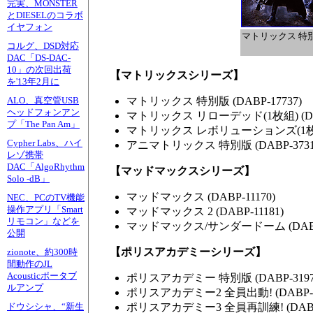
完実、MONSTER
とDIESELのコラボ
イヤフォン
マトリックス 特
コルグ、DSD対応
DAC「DS-DAC-
10」の次回出荷
【マトリックスシリーズ】
を'13年2月に
マトリックス 特別版 (DABP-17737)
ALO、真空管USB
ヘッドフォンアン
マトリックス リローデッド(1枚組) (DAB
プ「The Pan Am」
マトリックス レボリューションズ(1枚組) 
Cypher Labs、ハイ
アニマトリックス 特別版 (DABP-3731
レゾ携帯
DAC「AlgoRhythm
【マッドマックスシリーズ】
Solo -dB」
マッドマックス (DABP-11170)
NEC、PCのTV機能
操作アプリ「Smart
マッドマックス 2 (DABP-11181)
リモコン」などを
マッドマックス/サンダードーム (DABP-
公開
【ポリスアカデミーシリーズ】
zionote、約300時
間動作のJL
Acousticポータブ
ポリスアカデミー 特別版 (DABP-3197
ルアンプ
ポリスアカデミー2 全員出動! (DABP-2
ポリスアカデミー3 全員再訓練! (DABP-
ドウシシャ、“新生