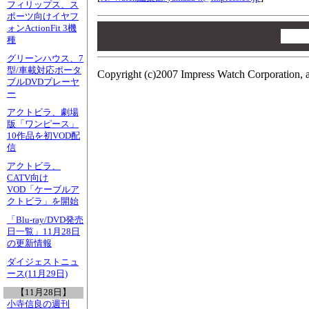
フィリップス、ス
ポーツ向けイヤフ
00
ォンActionFit 3機
00
種
00
グリーンハウス、7
型/車載対応ポータ
Copyright (c)2007 Impress Watch Corporation, a
ブルDVDプレーヤ
ー
アクトビラ、劇場
版「ワンピース」
10作品を初VOD配
信
アクトビラ、
CATV向け
VOD「ケーブルア
クトビラ」を開始
「Blu-ray/DVD発売
日一覧」11月28日
の更新情報
ダイジェストニュ
ース(11月29日)
【11月28日】
小寺信良の週刊