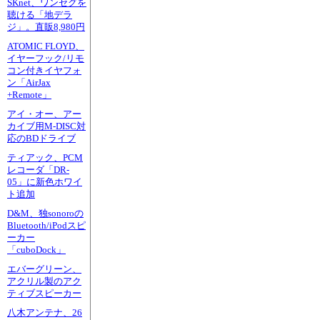
SKnet、ワンセグを
聴ける「地デラ
ジ」。直販8,980円
ATOMIC FLOYD、
イヤーフック/リモ
コン付きイヤフォ
ン「AirJax
+Remote」
アイ・オー、アー
カイブ用M-DISC対
応のBDドライブ
ティアック、PCM
レコーダ「DR-
05」に新色ホワイ
ト追加
D&M、独sonoroの
Bluetooth/iPodスピ
ーカー
「cuboDock」
エバーグリーン、
アクリル製のアク
ティブスピーカー
八木アンテナ、26