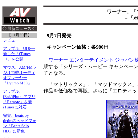
ワーナー、「
－「
◇ 最新ニュース ◇
【11月30日】
9月7日発売
レビュー
キャンペーン価格：各980円
アップル、UIを一
新した「iTunes
11」を公開
ワーナー エンターテイメント ジャパン
販する「シリーズ・ムービー キャンペー
マウス、AM/FMラ
了となる。
ジオ搭載オーディ
オプレーヤー
「Lyumo M33」
「マトリックス」、「マッドマックス」
作品を低価格で再販。さらに「エロティッ
アップル、
iPad/iPhoneアプリ
「Remote」を新
iTunesに対応
完実、beats by
dr.dreのヘッドフォ
ン「Beats Solo
HD」に新色