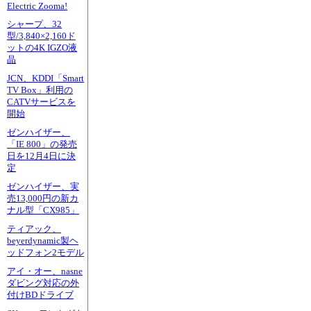
Electric Zooma!
シャープ、32
型/3,840×2,160ド
ットの4K IGZO液
晶
JCN、KDDI「Smart
TV Box」利用の
CATVサービスを
開始
ゼンハイザー、
「IE 800」の発売
日を12月4日に決
定
ゼンハイザー、実
売13,000円の新カ
ナル型「CX985」
ティアック、
beyerdynamic製ヘ
ッドフォン2モデル
アイ・オー、nasne
ダビング対応の外
付けBDドライブ