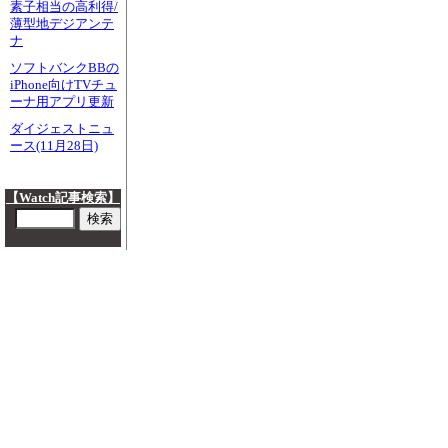
素子相当の高利得/
薄型地デジアンテ
ナ
ソフトバンクBBの
iPhone向けTVチュ
ーナ用アプリ更新
ダイジェストニュ
ース(11月28日)
【Watch記事検索】