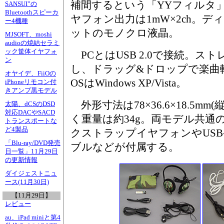
補間するという「YYフィルタ
SANSUI”の
Bluetoothスピーカ
ヤフォン出力は1mW×2ch。ディ
ー4機種
ットのモノクロ液晶。
MJSOFT、moshi
audioの焼結セラミ
ック筐体イヤフォ
PCとはUSB 2.0で接続。ス
ン
し、ドラッグ&ドロップで楽曲
オヤイデ、FiiOの
OSはWindows XP/Vista。
iPhoneリモコン付
きアンプ黒モデル
外形寸法は78×36.6×18.5mm
太陽、dCSのDSD
対応DACやSACD
く重量は約34g。両モデル共通
トランスポートな
ど4製品
クストラップイヤフォンやUS
「Blu-ray/DVD発売
ブルなどが付属する。
日一覧」11月29日
の更新情報
ダイジェストニュ
ース(11月30日)
【11月29日】
レビュー
au、iPad miniと第4