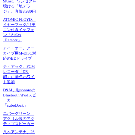
SKnet、ワンセグを
聴ける「地デラ
ジ」。直販8,980円
ATOMIC FLOYD、
イヤーフック/リモ
コン付きイヤフォ
ン「AirJax
+Remote」
アイ・オー、アー
カイブ用M-DISC対
応のBDドライブ
ティアック、PCM
レコーダ「DR-
05」に新色ホワイ
ト追加
D&M、独sonoroの
Bluetooth/iPodスピ
ーカー
「cuboDock」
エバーグリーン、
アクリル製のアク
ティブスピーカー
八木アンテナ、26