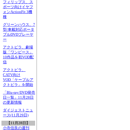
フィリップス、ス
ポーツ向けイヤフ
ォンActionFit 3機
種
グリーンハウス、7
型/車載対応ポータ
ブルDVDプレーヤ
ー
アクトビラ、劇場
版「ワンピース」
10作品を初VOD配
信
アクトビラ、
CATV向け
VOD「ケーブルア
クトビラ」を開始
「Blu-ray/DVD発売
日一覧」11月28日
の更新情報
ダイジェストニュ
ース(11月29日)
【11月28日】
小寺信良の週刊