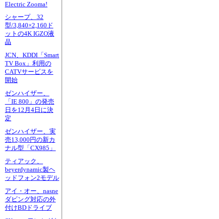
Electric Zooma!
シャープ、32
型/3,840×2,160ド
ットの4K IGZO液
晶
JCN、KDDI「Smart
TV Box」利用の
CATVサービスを
開始
ゼンハイザー、
「IE 800」の発売
日を12月4日に決
定
ゼンハイザー、実
売13,000円の新カ
ナル型「CX985」
ティアック、
beyerdynamic製ヘ
ッドフォン2モデル
アイ・オー、nasne
ダビング対応の外
付けBDドライブ