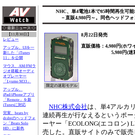
NHC、単4電池1本で85時間再生可能
－直販4,980円～。同色ヘッドフ
◇ 最新ニュース ◇
【11月30日】
8月22日発売
レビュー
直販価格：4,980円(ホワ
アップル、UIを一
5,980円(迷彩
新した「iTunes
11」を公開
マウス、AM/FMラ
ジオ搭載オーディ
オプレーヤー
「Lyumo M33」
限定の迷彩モデル
アップル、
iPad/iPhoneアプリ
「Remote」を新
iTunesに対応
NHC株式会社
は、単4アルカリ
完実、beats by
連続再生が行なえるというポー
dr.dreのヘッドフォ
ーヤー「ECOLONG(エコロン) L
ン「Beats Solo
HD」に新色
売した。直販サイトのみで販売