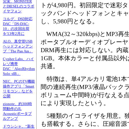
完実、MONSTER
トが4,980円。初回限定で迷
とDIESELのコラボ
イヤフォン
ックバンドヘッドフォンとキャ
コルグ、DSD対応
し、5,980円となる。
DAC「DS-DAC-
10」の次回出荷
WMA(32～320kbps)とMP3
を'13年2月に
ポータブルオーディオプレーヤ
ALO、真空管USB
ヘッドフォンアン
DRM再生には対応しない。内
プ「The Pan Am」
1GB。本体カラーと付属品以外
Cypher Labs、ハイ
レゾ携帯
共通。
DAC「AlgoRhythm
Solo -dB」
特徴は、単4アルカリ電池1本で
NEC、PCのTV機能
間の連続再生(MP3/液晶バックラ
操作アプリ「Smart
リモコン」などを
ボリューム中間時)が行なえる
公開
により実現したという。
zionote、約300時
間動作のJL
Acousticポータブ
5種類のイコライザを用意。
ルアンプ
も搭載する。さらに、圧縮音源
ドウシシャ、“新生