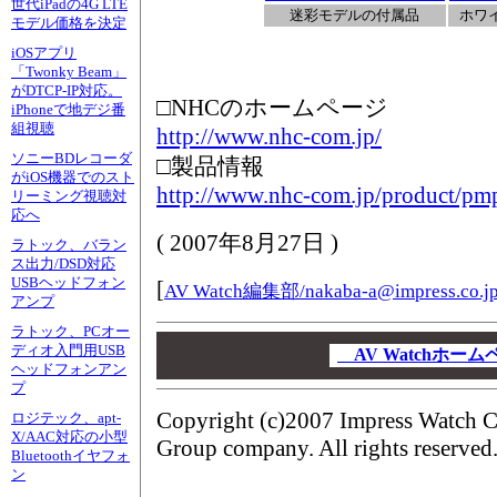
世代iPadの4G LTE
迷彩モデルの付属品
ホワ
モデル価格を決定
iOSアプリ
「Twonky Beam」
がDTCP-IP対応。
□NHCのホームページ
iPhoneで地デジ番
組視聴
http://www.nhc-com.jp/
ソニーBDレコーダ
□製品情報
がiOS機器でのスト
http://www.nhc-com.jp/product/pm
リーミング視聴対
応へ
(
2007年8月27日
)
ラトック、バラン
ス出力/DSD対応
USBヘッドフォン
[
AV Watch編集部/
nakaba-a@impress.co.j
アンプ
ラトック、PCオー
00
ディオ入門用USB
00
AV Watchホー
ヘッドフォンアン
00
プ
Copyright (c)2007 Impress Watch C
ロジテック、apt-
X/AAC対応の小型
Group company. All rights reserved
Bluetoothイヤフォ
ン