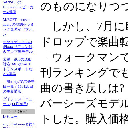
のものになりつ
SANSUI”の
Bluetoothスピーカ
ー4機種
MJSOFT、moshi
しかし、7月に欧州
audioの焼結セラミ
ック筐体イヤフォ
ン
ドロップで楽曲
オヤイデ、FiiOの
iPhoneリモコン付
きアンプ黒モデル
「ウォークマンで
太陽、dCSのDSD
対応DACやSACD
刊ランキングで
トランスポートな
ど4製品
「Blu-ray/DVD発売
曲の書き戻しは?
日一覧」11月29日
の更新情報
ダイジェストニュ
バーシーズモデルと
ース(11月30日)
【11月29日】
トした。購入価格は
レビュー
au、iPad miniと第4