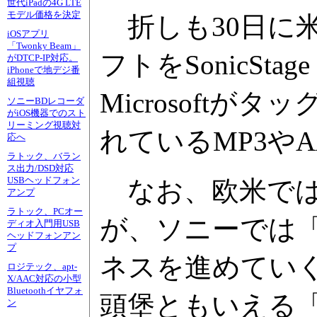
世代iPadの4G LTE
モデル価格を決定
折しも30日に
iOSアプリ
「Twonky Beam」
フトをSonicSta
がDTCP-IP対応。
iPhoneで地デジ番
組視聴
Microsoft
ソニーBDレコーダ
がiOS機器でのスト
リーミング視聴対
れているMP3や
応へ
ラトック、バラン
ス出力/DSD対応
USBヘッドフォン
なお、欧米ではA
アンプ
ラトック、PCオー
が、ソニーでは
ディオ入門用USB
ヘッドフォンアン
プ
ネスを進めてい
ロジテック、apt-
X/AAC対応の小型
Bluetoothイヤフォ
頭堡ともいえる「N
ン