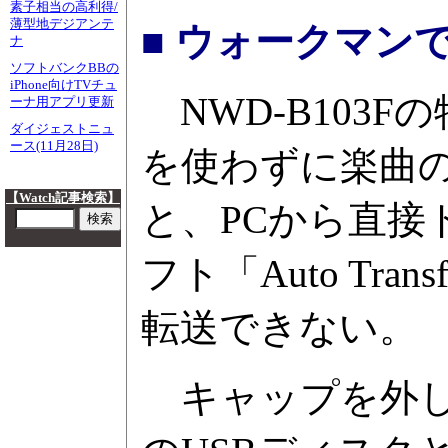
素子相当の高利得/
薄型地デジアンテ
■ ウォークマン
ナ
ソフトバンクBBの
iPhone向けTVチュ
NWD-B103F
ーナ用アプリ更新
ダイジェストニュ
ース(11月28日)
を使わずに楽曲
【Watch記事検索】
と、PCから直接
フト「Auto T
転送できない。
キャップを外して