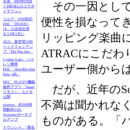
完実、MONSTER
その一因として
とDIESELのコラボ
イヤフォン
便性を損なってき
コルグ、DSD対応
DAC「DS-DAC-
10」の次回出荷
リッピング楽曲
を'13年2月に
ALO、真空管USB
ヘッドフォンアン
ATRACにこだ
プ「The Pan Am」
Cypher Labs、ハイ
レゾ携帯
ユーザー側から
DAC「AlgoRhythm
Solo -dB」
NEC、PCのTV機能
だが、近年のSon
操作アプリ「Smart
リモコン」などを
公開
不満は聞かれなく
zionote、約300時
間動作のJL
Acousticポータブ
ものがある。「
ルアンプ
ドウシシャ、“新生