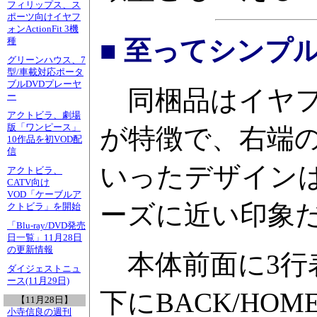
フィリップス、ス
ポーツ向けイヤフ
ォンActionFit 3機
■ 至ってシンプ
種
グリーンハウス、7
型/車載対応ポータ
ブルDVDプレーヤ
同梱品はイヤフ
ー
アクトビラ、劇場
版「ワンピース」
が特徴で、右端の
10作品を初VOD配
信
いったデザインは
アクトビラ、
CATV向け
VOD「ケーブルア
ーズに近い印象だ。外
クトビラ」を開始
「Blu-ray/DVD発売
日一覧」11月28日
の更新情報
本体前面に3行
ダイジェストニュ
ース(11月29日)
下にBACK/H
【11月28日】
小寺信良の週刊