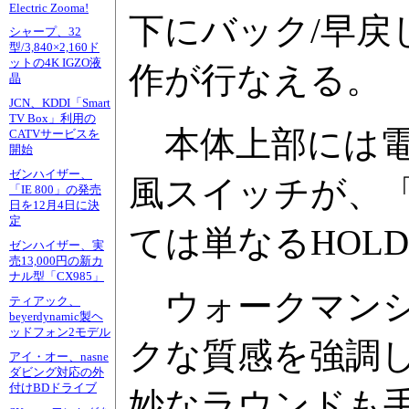
Electric Zooma!
下にバック/早戻
シャープ、32
型/3,840×2,160ド
ットの4K IGZO液
作が行なえる。
晶
JCN、KDDI「Smart
TV Box」利用の
本体上部には電
CATVサービスを
開始
ゼンハイザー、
風スイッチが、「
「IE 800」の発売
日を12月4日に決
定
ては単なるHO
ゼンハイザー、実
売13,000円の新カ
ナル型「CX985」
ウォークマンシ
ティアック、
beyerdynamic製ヘ
ッドフォン2モデル
クな質感を強調
アイ・オー、nasne
ダビング対応の外
付けBDドライブ
妙なラウンドも