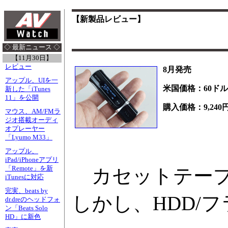
【新製品レビュー】
◇ 最新ニュース ◇
【11月30日】
レビュー
8月発売
アップル、UIを一
米国価格：60ドル
新した「iTunes
11」を公開
購入価格：9,240
マウス、AM/FMラ
ジオ搭載オーディ
オプレーヤー
「Lyumo M33」
アップル、
iPad/iPhoneアプリ
「Remote」を新
カセットテープ
iTunesに対応
完実、beats by
しかし、HDD/
dr.dreのヘッドフォ
ン「Beats Solo
HD」に新色