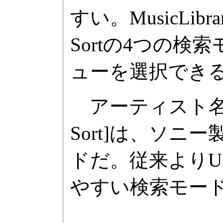
すい。MusicLibr
Sortの4つの
ューを選択でき
アーティスト名検索は[
Sort]は、ソ
ドだ。従来より
やすい検索モー