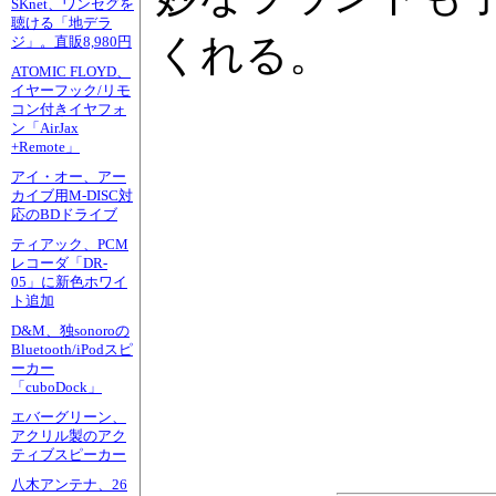
SKnet、ワンセグを
聴ける「地デラ
くれる。
ジ」。直販8,980円
ATOMIC FLOYD、
イヤーフック/リモ
コン付きイヤフォ
ン「AirJax
+Remote」
アイ・オー、アー
カイブ用M-DISC対
応のBDドライブ
ティアック、PCM
レコーダ「DR-
05」に新色ホワイ
ト追加
D&M、独sonoroの
Bluetooth/iPodスピ
ーカー
「cuboDock」
エバーグリーン、
アクリル製のアク
ティブスピーカー
八木アンテナ、26