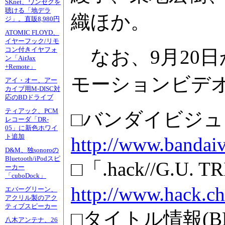
SKnet、ワンセグを
聴ける「地デラ
織ほか。
ジ」。直販8,980円
ATOMIC FLOYD、
イヤーフック/リモ
コン付きイヤフォ
なお、9月20
ン「AirJax
+Remote」
モーションビデ
アイ・オー、アー
カイブ用M-DISC対
応のBDドライブ
ティアック、PCM
□バンダイビジ
レコーダ「DR-
05」に新色ホワイ
ト追加
http://www.bandaivi
D&M、独sonoroの
Bluetooth/iPodスピ
□「.hack//G.U
ーカー
「cuboDock」
http://www.hack.cha
エバーグリーン、
アクリル製のアク
ティブスピーカー
□タイトル情報(B
八木アンテナ、26