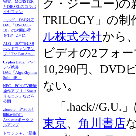
ク・ジーユー)の新展
完実、MONSTER
とDIESELのコラボ
イヤフォン
TRILOGY」
コルグ、DSD対応
DAC「DS-DAC-
10」の次回出荷
ル株式会社
から、2
を'13年2月に
ALO、真空管USB
ビデオの2フォー
ヘッドフォンアン
プ「The Pan Am」
Cypher Labs、ハイ
10,290円、DV
レゾ携帯
DAC「AlgoRhythm
Solo -dB」
ない。
NEC、PCのTV機能
操作アプリ「Smart
リモコン」などを
公開
「.hack//G.U.
zionote、約300時
間動作のJL
東京
、
角川書店
Acousticポータブ
ルアンプ
ドウシシャ、“新生