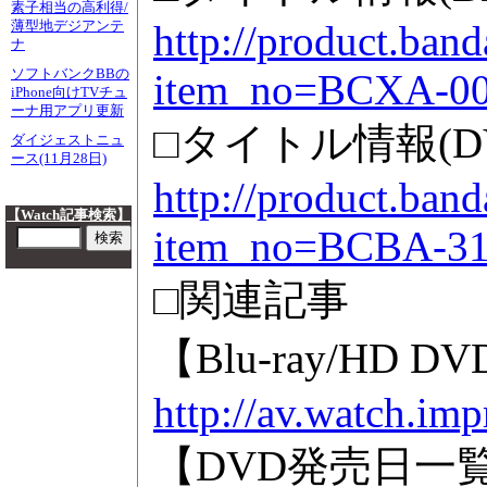
素子相当の高利得/
http://product.ban
薄型地デジアンテ
ナ
ソフトバンクBBの
item_no=BCXA-0
iPhone向けTVチュ
ーナ用アプリ更新
□タイトル情報(D
ダイジェストニュ
ース(11月28日)
http://product.ban
【Watch記事検索】
item_no=BCBA-3
□関連記事
【Blu-ray/HD
http://av.watch.imp
【DVD発売日一