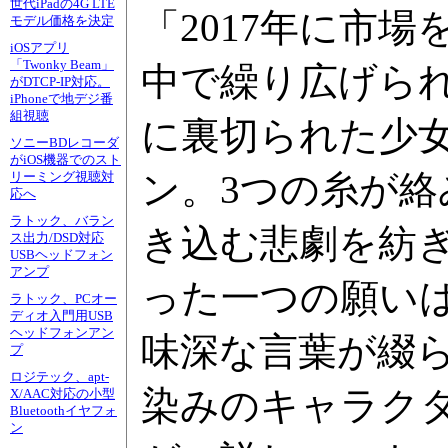
世代iPadの4G LTE
「2017年に市場を
モデル価格を決定
iOSアプリ
「Twonky Beam」
中で繰り広げられ
がDTCP-IP対応。
iPhoneで地デジ番
組視聴
に裏切られた少女
ソニーBDレコーダ
がiOS機器でのスト
ン。3つの糸が
リーミング視聴対
応へ
ラトック、バラン
き込む悲劇を紡
ス出力/DSD対応
USBヘッドフォン
アンプ
った一つの願い
ラトック、PCオー
ディオ入門用USB
ヘッドフォンアン
味深な言葉が綴
プ
ロジテック、apt-
染みのキャラク
X/AAC対応の小型
Bluetoothイヤフォ
ン