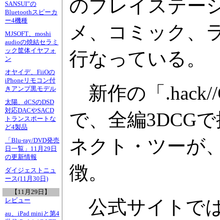
のプレイステーシ
SANSUI”の
Bluetoothスピーカ
ー4機種
メ、コミック、
MJSOFT、moshi
audioの焼結セラミ
ック筐体イヤフォ
行なっている。
ン
オヤイデ、FiiOの
iPhoneリモコン付
新作の「.hack/
きアンプ黒モデル
太陽、dCSのDSD
対応DACやSACD
で、全編3DCG
トランスポートな
ど4製品
ネクト・ツーが
「Blu-ray/DVD発売
日一覧」11月29日
の更新情報
徴。
ダイジェストニュ
ース(11月30日)
【11月29日】
公式サイトでは
レビュー
au、iPad miniと第4