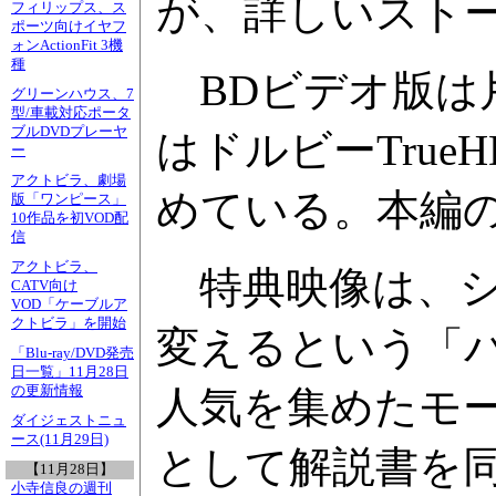
が、詳しいスト
フィリップス、ス
ポーツ向けイヤフ
ォンActionFit 3機
種
BDビデオ版は片面
グリーンハウス、7
型/車載対応ポータ
ブルDVDプレーヤ
はドルビーTrue
ー
アクトビラ、劇場
めている。本編の
版「ワンピース」
10作品を初VOD配
信
アクトビラ、
特典映像は、シ
CATV向け
VOD「ケーブルア
クトビラ」を開始
変えるという「
「Blu-ray/DVD発売
日一覧」11月28日
の更新情報
人気を集めたモー
ダイジェストニュ
ース(11月29日)
として解説書を
【11月28日】
小寺信良の週刊