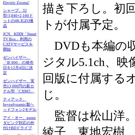
Electric Zooma!
描き下ろし。初回
シャープ、32
型/3,840×2,160ド
トが付属予定。
ットの4K IGZO液
晶
JCN、KDDI「Smart
TV Box」利用の
DVDも本編の
CATVサービスを
開始
ゼンハイザー、
ジタル5.1ch
「IE 800」の発売
日を12月4日に決
定
回版に付属する
ゼンハイザー、実
売13,000円の新カ
じ。
ナル型「CX985」
ティアック、
beyerdynamic製ヘ
ッドフォン2モデル
監督は松山洋。
アイ・オー、nasne
ダビング対応の外
綾子、東地宏樹
付けBDドライブ