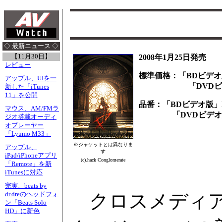
◇ 最新ニュース ◇
【11月30日】
2008年1月25日発売
レビュー
標準価格：「BDビデオ版
アップル、UIを一
「DVDビデオ版
新した「iTunes
11」を公開
品番：「BDビデオ版」BC
マウス、AM/FMラ
「DVDビデオ版」B
ジオ搭載オーディ
オプレーヤー
「Lyumo M33」
※ジャケットとは異なりま
アップル、
す
iPad/iPhoneアプリ
(c).hack Conglomerate
「Remote」を新
iTunesに対応
完実、beats by
クロスメディアプロ
dr.dreのヘッドフォ
ン「Beats Solo
HD」に新色