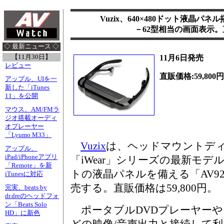
Vuzix、640×480ドット液晶パネ
－62型相当の画面表示。直販
◇ 最新ニュース ◇
【11月30日】
11月6日発売
レビュー
直販価格:59,800円
アップル、UIを一
新した「iTunes
11」を公開
マウス、AM/FMラ
ジオ搭載オーディ
オプレーヤー
「Lyumo M33」
Vuzix
は、ヘッドマウントディス
アップル、
iPad/iPhoneアプリ
「iWear」シリーズの最新モデル
「Remote」を新
トの液晶パネルを備える「AV92
iTunesに対応
売する。直販価格は59,800円。
完実、beats by
dr.dreのヘッドフォ
ン「Beats Solo
ポータブルDVDプレーヤーや
HD」に新色