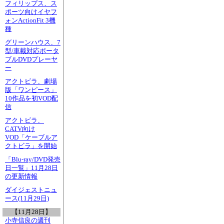
フィリップス、ス
ポーツ向けイヤフ
ォンActionFit 3機
種
グリーンハウス、7
型/車載対応ポータ
ブルDVDプレーヤ
ー
アクトビラ、劇場
版「ワンピース」
10作品を初VOD配
信
アクトビラ、
CATV向け
VOD「ケーブルア
クトビラ」を開始
「Blu-ray/DVD発売
日一覧」11月28日
の更新情報
ダイジェストニュ
ース(11月29日)
【11月28日】
小寺信良の週刊