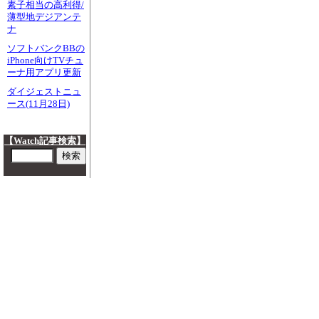
素子相当の高利得/
薄型地デジアンテ
ナ
ソフトバンクBBの
iPhone向けTVチュ
ーナ用アプリ更新
ダイジェストニュ
ース(11月28日)
【Watch記事検索】