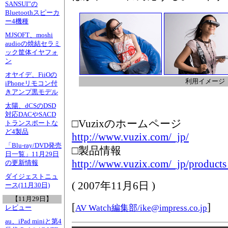
SANSUI”の
Bluetoothスピーカ
ー4機種
MJSOFT、moshi
audioの焼結セラミ
ック筐体イヤフォ
ン
オヤイデ、FiiOの
利用イメージ
iPhoneリモコン付
きアンプ黒モデル
太陽、dCSのDSD
対応DACやSACD
□Vuzixのホームページ
トランスポートな
ど4製品
http://www.vuzix.com/_jp/
「Blu-ray/DVD発売
□製品情報
日一覧」11月29日
http://www.vuzix.com/_jp/product
の更新情報
ダイジェストニュ
(
2007年11月6日
)
ース(11月30日)
【11月29日】
[
]
AV Watch編集部/
ike@impress.co.jp
レビュー
au、iPad miniと第4