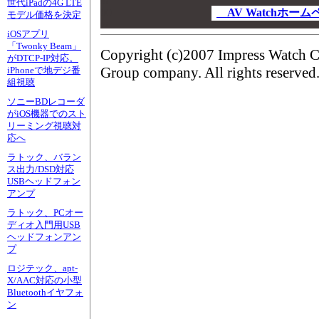
世代iPadの4G LTE
00
00
AV Watchホー
モデル価格を決定
00
iOSアプリ
「Twonky Beam」
Copyright (c)2007 Impress Watch C
がDTCP-IP対応。
Group company. All rights reserved
iPhoneで地デジ番
組視聴
ソニーBDレコーダ
がiOS機器でのスト
リーミング視聴対
応へ
ラトック、バラン
ス出力/DSD対応
USBヘッドフォン
アンプ
ラトック、PCオー
ディオ入門用USB
ヘッドフォンアン
プ
ロジテック、apt-
X/AAC対応の小型
Bluetoothイヤフォ
ン