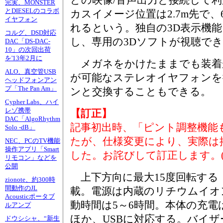
どの映像/音声出力と接続して利
完実、MONSTER
とDIESELのコラボ
カスイメージ位置は2.7m先で、
イヤフォン
れるという。独自の3D表示機能「i
コルグ、DSD対応
し、専用の3Dソフトが視聴で
DAC「DS-DAC-
10」の次回出荷
を'13年2月に
メガネをかけたままでも装着
ALO、真空管USB
が可能なステレオイヤフォンを
ヘッドフォンアン
プ「The Pan Am」
ンと交換することもできる。
Cypher Labs、ハイ
レゾ携帯
【訂正】
DAC「AlgoRhythm
記事初出時、「ピント調整機能
Solo -dB」
たが、仕様変更により、実際は
NEC、PCのTV機能
操作アプリ「Smart
した。お詫びして訂正します。(20
リモコン」などを
公開
上下方向に最大15度回転する「Ac
zionote、約300時
間動作のJL
載。電源は内蔵のリチウムイオ
Acousticポータブ
動時間は5～6時間。本体の充電
ルアンプ
ほか、USBに対応する。バイザー
ドウシシャ、“新生