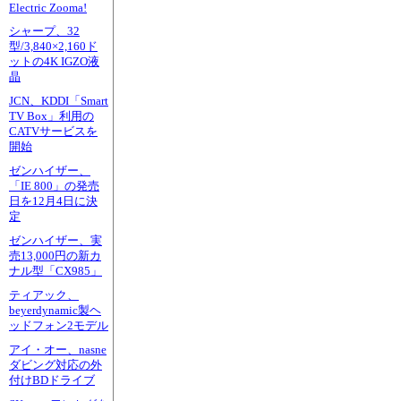
Electric Zooma!
シャープ、32
型/3,840×2,160ド
ットの4K IGZO液
晶
JCN、KDDI「Smart
TV Box」利用の
CATVサービスを
開始
ゼンハイザー、
「IE 800」の発売
日を12月4日に決
定
ゼンハイザー、実
売13,000円の新カ
ナル型「CX985」
ティアック、
beyerdynamic製ヘ
ッドフォン2モデル
アイ・オー、nasne
ダビング対応の外
付けBDドライブ