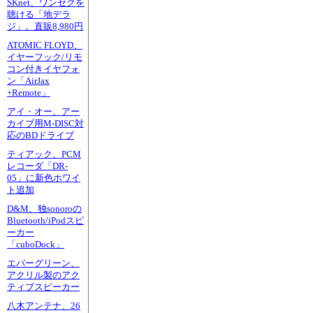
SKnet、ワンセグを
聴ける「地デラ
ジ」。直販8,980円
ATOMIC FLOYD、
イヤーフック/リモ
コン付きイヤフォ
ン「AirJax
+Remote」
アイ・オー、アー
カイブ用M-DISC対
応のBDドライブ
ティアック、PCM
レコーダ「DR-
05」に新色ホワイ
ト追加
D&M、独sonoroの
Bluetooth/iPodスピ
ーカー
「cuboDock」
エバーグリーン、
アクリル製のアク
ティブスピーカー
八木アンテナ、26