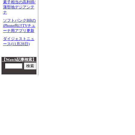
素子相当の高利得/
薄型地デジアンテ
ナ
ソフトバンクBBの
iPhone向けTVチュ
ーナ用アプリ更新
ダイジェストニュ
ース(11月28日)
【Watch記事検索】