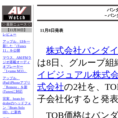
バン
－バン
◇ 最新ニュース ◇
【11月30日】
11月8日発表
レビュー
アップル、UIを一
新した「iTunes
株式会社バンダ
11」を公開
マウス、AM/FMラ
は8日、グループ組
ジオ搭載オーディ
オプレーヤー
「Lyumo M33」
イビジュアル株式
アップル、
iPad/iPhoneアプリ
式会社
の2社を、T
「Remote」を新
iTunesに対応
子会社化すると発
完実、beats by
dr.dreのヘッドフォ
ン「Beats Solo
TOB価格はバンダイ
HD」に新色