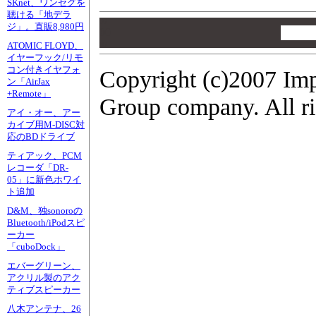
SKnet、ワンセグを
聴ける「地デラ
00
ジ」。直販8,980円
00
00
ATOMIC FLOYD、
イヤーフック/リモ
コン付きイヤフォ
Copyright (c)2007 Imp
ン「AirJax
+Remote」
Group company. All ri
アイ・オー、アー
カイブ用M-DISC対
応のBDドライブ
ティアック、PCM
レコーダ「DR-
05」に新色ホワイ
ト追加
D&M、独sonoroの
Bluetooth/iPodスピ
ーカー
「cuboDock」
エバーグリーン、
アクリル製のアク
ティブスピーカー
八木アンテナ、26