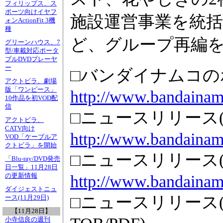
フィリップス、ス
ポーツ向けイヤフ
施設運営事業を統
ォンActionFit 3機
種
ど、グループ再編
グリーンハウス、7
型/車載対応ポータ
ブルDVDプレーヤ
ー
□バンダイナムコの
アクトビラ、劇場
版「ワンピース」
http://www.bandainam
10作品を初VOD配
信
□ニュースリリース
アクトビラ、
CATV向け
http://www.bandainamc
VOD「ケーブルア
クトビラ」を開始
□ニュースリリース(
「Blu-ray/DVD発売
日一覧」11月28日
http://www.bandainamc
の更新情報
ダイジェストニュ
□ニュースリリース
ース(11月29日)
【11月28日】
小寺信良の週刊