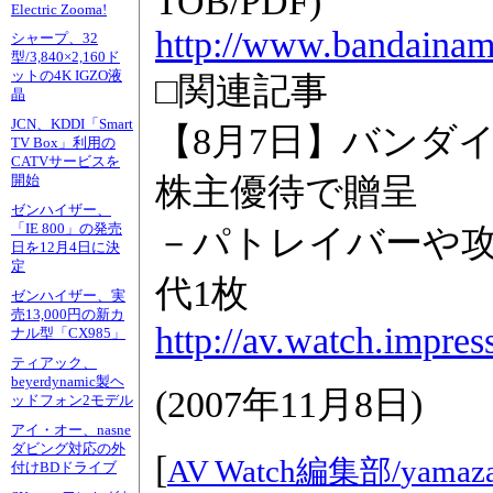
TOB/PDF)
Electric Zooma!
http://www.bandainamc
シャープ、32
型/3,840×2,160ド
ットの4K IGZO液
□関連記事
晶
JCN、KDDI「Smart
【8月7日】バンダイ
TV Box」利用の
CATVサービスを
株主優待で贈呈
開始
ゼンハイザー、
「IE 800」の発売
－パトレイバーや攻
日を12月4日に決
定
代1枚
ゼンハイザー、実
売13,000円の新カ
http://av.watch.impre
ナル型「CX985」
ティアック、
beyerdynamic製ヘ
(
2007年11月8日
)
ッドフォン2モデル
アイ・オー、nasne
ダビング対応の外
[
AV Watch編集部/
yamaza
付けBDドライブ