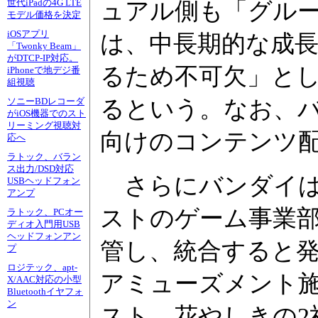
ュアル側も「グル
世代iPadの4G LTE
モデル価格を決定
iOSアプリ
は、中長期的な成
「Twonky Beam」
がDTCP-IP対応。
るため不可欠」とし
iPhoneで地デジ番
組視聴
るという。なお、
ソニーBDレコーダ
がiOS機器でのスト
リーミング視聴対
向けのコンテンツ
応へ
ラトック、バラン
ス出力/DSD対応
さらにバンダイは、
USBヘッドフォン
アンプ
ストのゲーム事業
ラトック、PCオー
ディオ入門用USB
ヘッドフォンアン
管し、統合すると
プ
ロジテック、apt-
アミューズメント
X/AAC対応の小型
Bluetoothイヤフォ
ン
スト、花やしきの2