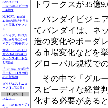
トワークスが35億9,
SANSUI”の
Bluetoothスピーカ
ー4機種
バンダイビジュア
MJSOFT、moshi
audioの焼結セラミ
ック筐体イヤフォ
てバンダイは、ネ
ン
オヤイデ、FiiOの
造の変化やボーダ
iPhoneリモコン付
きアンプ黒モデル
る市場変化などを
太陽、dCSのDSD
対応DACやSACD
トランスポートな
グローバル規模で
ど4製品
「Blu-ray/DVD発売
日一覧」11月29日
その中で「グルー
の更新情報
ダイジェストニュ
スピーディな経営
ース(11月30日)
【11月29日】
化する必要がある
レビュー
au、iPad miniと第4