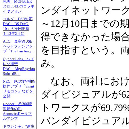
完実、MONSTER
とDIESELのコラボ
ンダイネットワークス
イヤフォン
コルグ、DSD対応
～12月10日まで
DAC「DS-DAC-
10」の次回出荷
得できなかった場
を'13年2月に
ALO、真空管USB
ヘッドフォンアン
を目指すという。両
プ「The Pan Am」
Cypher Labs、ハイ
み。
レゾ携帯
DAC「AlgoRhythm
Solo -dB」
なお、両社におけ
NEC、PCのTV機能
操作アプリ「Smart
ダイビジュアルが62
リモコン」などを
公開
zionote、約300時
トワークスが69.79
間動作のJL
Acousticポータブ
バンダイビジュアルが
ルアンプ
ドウシシャ、“新生