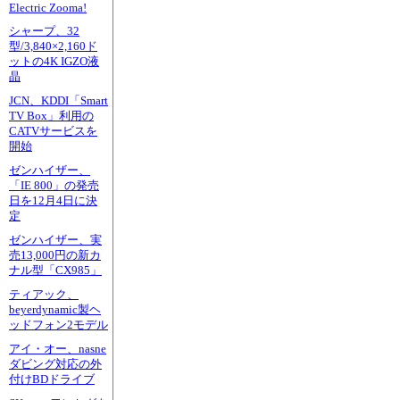
Electric Zooma!
シャープ、32
型/3,840×2,160ド
ットの4K IGZO液
晶
JCN、KDDI「Smart
TV Box」利用の
CATVサービスを
開始
ゼンハイザー、
「IE 800」の発売
日を12月4日に決
定
ゼンハイザー、実
売13,000円の新カ
ナル型「CX985」
ティアック、
beyerdynamic製ヘ
ッドフォン2モデル
アイ・オー、nasne
ダビング対応の外
付けBDドライブ