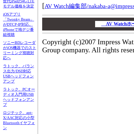
世代iPadの4G LTE
[
AV Watch編集部/
nakaba-a@impress
モデル価格を決定
iOSアプリ
「Twonky Beam」
00
00
AV Watc
がDTCP-IP対応。
00
iPhoneで地デジ番
組視聴
Copyright (c)2007 Impress Wat
ソニーBDレコーダ
がiOS機器でのスト
Group company. All rights rese
リーミング視聴対
応へ
ラトック、バラン
ス出力/DSD対応
USBヘッドフォン
アンプ
ラトック、PCオー
ディオ入門用USB
ヘッドフォンアン
プ
ロジテック、apt-
X/AAC対応の小型
Bluetoothイヤフォ
ン