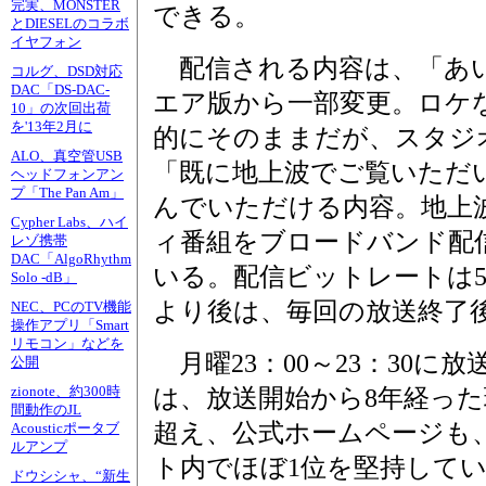
完実、MONSTER
できる。
とDIESELのコラボ
イヤフォン
配信される内容は、「あい
コルグ、DSD対応
DAC「DS-DAC-
エア版から一部変更。ロケ
10」の次回出荷
を'13年2月に
的にそのままだが、スタジ
ALO、真空管USB
「既に地上波でご覧いただ
ヘッドフォンアン
プ「The Pan Am」
んでいただける内容。地上
Cypher Labs、ハイ
ィ番組をブロードバンド配
レゾ携帯
DAC「AlgoRhythm
いる。配信ビットレートは500kb
Solo -dB」
より後は、毎回の放送終了
NEC、PCのTV機能
操作アプリ「Smart
リモコン」などを
月曜23：00～23：30に
公開
zionote、約300時
は、放送開始から8年経った
間動作のJL
超え、公式ホームページも
Acousticポータブ
ルアンプ
ト内でほぼ1位を堅持して
ドウシシャ、“新生