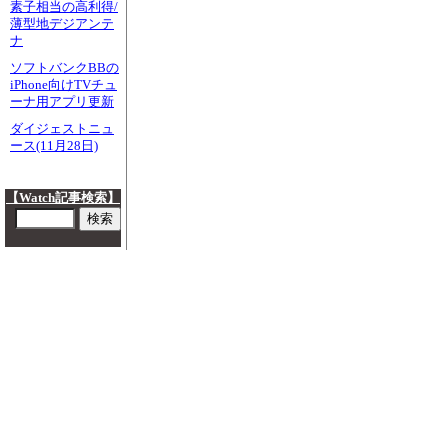
素子相当の高利得/
薄型地デジアンテ
ナ
ソフトバンクBBの
iPhone向けTVチュ
ーナ用アプリ更新
ダイジェストニュ
ース(11月28日)
【Watch記事検索】