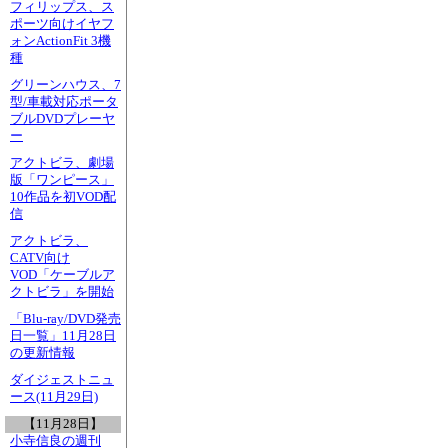
フィリップス、ス
ポーツ向けイヤフ
ォンActionFit 3機
種
グリーンハウス、7
型/車載対応ポータ
ブルDVDプレーヤ
ー
アクトビラ、劇場
版「ワンピース」
10作品を初VOD配
信
アクトビラ、
CATV向け
VOD「ケーブルア
クトビラ」を開始
「Blu-ray/DVD発売
日一覧」11月28日
の更新情報
ダイジェストニュ
ース(11月29日)
【11月28日】
小寺信良の週刊