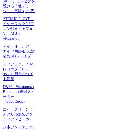
SKnet、ワンセグを
聴ける「地デラ
ジ」。直販8,980円
ATOMIC FLOYD、
イヤーフック/リモ
コン付きイヤフォ
ン「AirJax
+Remote」
アイ・オー、アー
カイブ用M-DISC対
応のBDドライブ
ティアック、PCM
レコーダ「DR-
05」に新色ホワイ
ト追加
D&M、独sonoroの
Bluetooth/iPodスピ
ーカー
「cuboDock」
エバーグリーン、
アクリル製のアク
ティブスピーカー
八木アンテナ、26