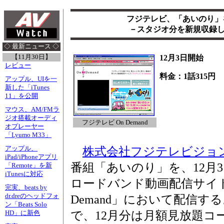
フジテレビ、「あいのり」
－スタジオ分を新規収録した
◇ 最新ニュース ◇
【11月30日】
12月3日開始
レビュー
料金：1話315円
アップル、UIを一
新した「iTunes
11」を公開
マウス、AM/FMラ
ジオ搭載オーディ
フジテレビ On Demand
オプレーヤー
「Lyumo M33」
アップル、
株式会社フジテレビジョ
iPad/iPhoneアプリ
番組「あいのり」を、12月
「Remote」を新
iTunesに対応
ロードバンド動画配信サイト
完実、beats by
dr.dreのヘッドフォ
Demand」において配信する
ン「Beats Solo
で、12月分は月額見放題コー
HD」に新色