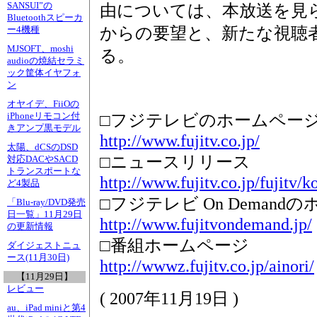
SANSUI”の
由については、本放送を見
Bluetoothスピーカ
からの要望と、新たな視聴
ー4機種
MJSOFT、moshi
る。
audioの焼結セラミ
ック筐体イヤフォ
ン
オヤイデ、FiiOの
iPhoneリモコン付
□フジテレビのホームペー
きアンプ黒モデル
http://www.fujitv.co.jp/
太陽、dCSのDSD
□ニュースリリース
対応DACやSACD
トランスポートな
http://www.fujitv.co.jp/fujitv
ど4製品
□フジテレビ On Demand
「Blu-ray/DVD発売
日一覧」11月29日
http://www.fujitvondemand.jp/
の更新情報
□番組ホームページ
ダイジェストニュ
ース(11月30日)
http://wwwz.fujitv.co.jp/ainori/
【11月29日】
レビュー
(
2007年11月19日
)
au、iPad miniと第4