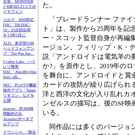
完実、MONSTER
た。
とDIESELのコラボ
イヤフォン
「ブレードランナー ファイ
コルグ、DSD対応
DAC「DS-DAC-
ト」は、製作から25周年を記
10」の次回出荷
を'13年2月に
ー・スコット監督自身が再編
ALO、真空管USB
ージョン。フィリップ・K・
ヘッドフォンアン
プ「The Pan Am」
説「アンドロイドは電気羊の
Cypher Labs、ハイ
か?」を原作とし、2019年の
レゾ携帯
DAC「AlgoRhythm
を舞台に、アンドロイドと賞
Solo -dB」
カードの攻防が繰り広げられる
NEC、PCのTV機能
操作アプリ「Smart
洋と西洋の文化が入り乱れカ
リモコン」などを
公開
ンゼルスの描写は、後のSF映
zionote、約300時
いる。
間動作のJL
Acousticポータブ
ルアンプ
同作品には多くのバージョン
ドウシシャ、“新生