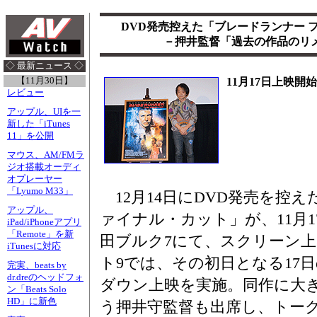
DVD発売控えた「ブレードランナー 
－押井監督「過去の作品のリ
◇ 最新ニュース ◇
【11月30日】
11月17日上映開始
レビュー
アップル、UIを一
新した「iTunes
11」を公開
マウス、AM/FMラ
ジオ搭載オーディ
オプレーヤー
「Lyumo M33」
12月14日にDVD発売を控え
アップル、
ァイナル・カット」が、11月1
iPad/iPhoneアプリ
「Remote」を新
田ブルク7にて、スクリーン
iTunesに対応
ト9では、その初日となる17
完実、beats by
dr.dreのヘッドフォ
ダウン上映を実施。同作に大
ン「Beats Solo
HD」に新色
う押井守監督も出席し、トー