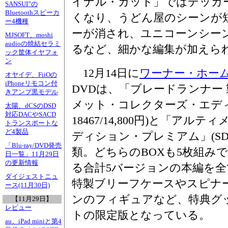
イナル・カット」ではデッカ
SANSUI”の
Bluetoothスピーカ
くなり、うどん屋のシーンが
ー4機種
ーが消され、ユニコーンシー
MJSOFT、moshi
audioの焼結セラミ
るなど、細かな編集が加えら
ック筐体イヤフォ
ン
12月14日に
ワーナー・ホー
オヤイデ、FiiOの
iPhoneリモコン付
DVDは、「ブレードランナー 
きアンプ黒モデル
メット・コレクターズ・エディシ
太陽、dCSのDSD
対応DACやSACD
18467/14,800円)と「ア
トランスポートな
ど4製品
ディション・プレミアム」(SDY-14
「Blu-ray/DVD発売
類。どちらのBOXも5枚組み
日一覧」11月29日
の更新情報
る合計5バージョンの本編を
ダイジェストニュ
特製ブリーフケースやスピナ
ース(11月30日)
ンのフィギュアなど、特典グッズ
【11月29日】
レビュー
トの限定版となっている。
au、iPad miniと第4