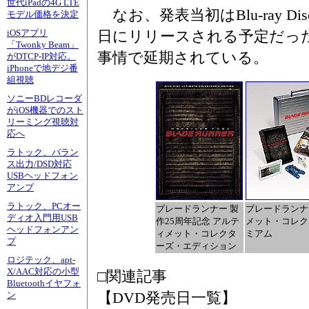
世代iPadの4G LTE
なお、発表当初はBlu-ray Di
モデル価格を決定
日にリリースされる予定だっ
iOSアプリ
「Twonky Beam」
事情で延期されている。
がDTCP-IP対応。
iPhoneで地デジ番
組視聴
ソニーBDレコーダ
がiOS機器でのスト
リーミング視聴対
応へ
ラトック、バラン
ス出力/DSD対応
USBヘッドフォン
アンプ
ラトック、PCオー
ブレードランナー 製
ブレードランナー
ディオ入門用USB
作25周年記念 アルテ
メット・コレク
ヘッドフォンアン
ィメット・コレクタ
ミアム
プ
ーズ・エディション
ロジテック、apt-
X/AAC対応の小型
□関連記事
Bluetoothイヤフォ
【DVD発売日一覧】
ン