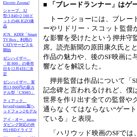
Electric Zooma!
■ 「ブレードランナー」はゲ
シャープ、32
型/3,840×2,160ド
トークショーには、ブレー
ットの4K IGZO液
晶
ーやリドリー・スコット監督
JCN、KDDI「Smart
な影響を受けたという押井守
TV Box」利用の
CATVサービスを
席。読売新聞の原田康久氏と
開始
作品の魅力や、後のSF映画に
ゼンハイザー、
「IE 800」の発売
響などを解説した。
日を12月4日に決
定
押井監督は作品について「S
ゼンハイザー、実
売13,000円の新カ
記念碑と言われるけれど、僕
ナル型「CX985」
世界を作り出す全ての監督や
ティアック、
beyerdynamic製ヘ
通らなくてはならない“ゲート
ッドフォン2モデル
ている」と表現。
アイ・オー、nasne
ダビング対応の外
付けBDドライブ
「ハリウッド映画のSFでは