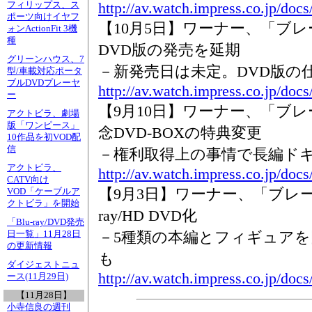
http://av.watch.impress.co.jp/docs
フィリップス、ス
ポーツ向けイヤフ
【10月5日】ワーナー、「ブレ
ォンActionFit 3機
種
DVD版の発売を延期
グリーンハウス、7
－新発売日は未定。DVD版の
型/車載対応ポータ
ブルDVDプレーヤ
http://av.watch.impress.co.jp/do
ー
【9月10日】ワーナー、「ブレ
アクトビラ、劇場
版「ワンピース」
念DVD-BOXの特典変更
10作品を初VOD配
信
－権利取得上の事情で長編ド
アクトビラ、
http://av.watch.impress.co.jp/do
CATV向け
【9月3日】ワーナー、「ブレー
VOD「ケーブルア
クトビラ」を開始
ray/HD DVD化
「Blu-ray/DVD発売
－5種類の本編とフィギュアを同梱
日一覧」11月28日
の更新情報
も
ダイジェストニュ
http://av.watch.impress.co.jp/do
ース(11月29日)
【11月28日】
小寺信良の週刊