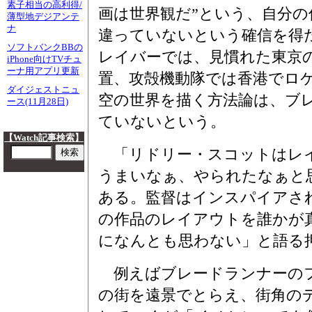
素子相当の高利得/
画は世界観だ”という、自分の
薄型地デジアンテ
ナ
違っていないという確信を得
ソフトバンクBBの
レイバーでは、見慣れた東京
iPhone向けTVチュ
ーナ用アプリ更新
置、攻殻機動隊では香港でロ
ダイジェストニュ
空の世界を描く方法論は、ブ
ース(11月28日)
ていないという。
【Watch記事検索】
「リドリー・スコットはレイ
うまいなぁ、やられたなぁと
ある。監督はインスパイアさ
の作品のレイアウトを誰かが
になんとも思わない」と語る
例えばブレードランナーの
の街を遠景でとらえ、街角の