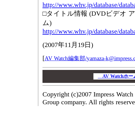
http://www.whv.jp/database/dat
□タイトル情報 (DVDビデオ
ム)
http://www.whv.jp/database/dat
(
2007年11月19日
)
[
AV Watch編集部/
yamaza-k@impress.c
00
00
AV Watch
00
Copyright (c)2007 Impress Watch 
Group company. All rights reserve