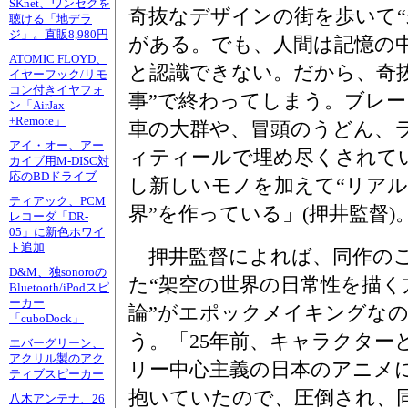
SKnet、ワンセグを
奇抜なデザインの街を歩いて“
聴ける「地デラ
ジ」。直販8,980円
がある。でも、人間は記憶の
ATOMIC FLOYD、
と認識できない。だから、奇
イヤーフック/リモ
コン付きイヤフォ
事”で終わってしまう。ブレ
ン「AirJax
+Remote」
車の大群や、冒頭のうどん、
アイ・オー、アー
ィティールで埋め尽くされて
カイブ用M-DISC対
応のBDドライブ
し新しいモノを加えて“リア
ティアック、PCM
界”を作っている」(押井監督)
レコーダ「DR-
05」に新色ホワイ
ト追加
押井監督によれば、同作の
D&M、独sonoroの
た“架空の世界の日常性を描く
Bluetooth/iPodスピ
ーカー
論”がエポックメイキングな
「cuboDock」
う。「25年前、キャラクター
エバーグリーン、
アクリル製のアク
リー中心主義の日本のアニメ
ティブスピーカー
抱いていたので、圧倒され、同
八木アンテナ、26